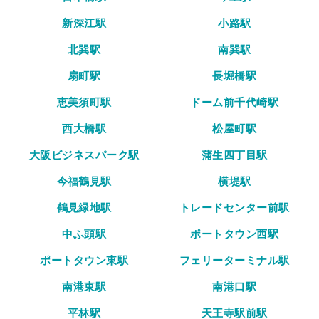
新深江駅
小路駅
北巽駅
南巽駅
扇町駅
長堀橋駅
恵美須町駅
ドーム前千代崎駅
西大橋駅
松屋町駅
大阪ビジネスパーク駅
蒲生四丁目駅
今福鶴見駅
横堤駅
鶴見緑地駅
トレードセンター前駅
中ふ頭駅
ポートタウン西駅
ポートタウン東駅
フェリーターミナル駅
南港東駅
南港口駅
平林駅
天王寺駅前駅