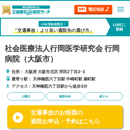
menu
電話相談
無料
LINE登録者限定！
LINEに
登録
「交通事故：より良い通院先の選び方」
社会医療法人行岡医学研究会 行岡
病院（大阪市）
住所：
大阪府
大阪市北区
浮田2丁目2-3
最寄り駅：
天神橋筋六丁目駅
中崎町駅
扇町駅
アクセス：天神橋筋六丁目駅から徒歩3分
土曜日
整形外科
駅チカ
交通事故のお怪我の
通院お申込・予約はこちら