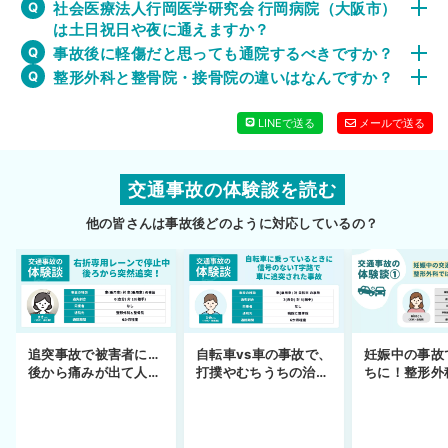
社会医療法人行岡医学研究会 行岡病院（大阪市）
は土日祝日や夜に通えますか？
事故後に軽傷だと思っても通院するべきですか？
整形外科と整骨院・接骨院の違いはなんですか？
LINEで送る
メールで送る
交通事故の体験談を読む
他の皆さんは事故後どのように対応しているの？
妊娠中の事故
追突事故で被害者に…
自転車vs車の事故で、
ちに！整形外
後から痛みが出て人身
打撲やむちうちの治療
できず
事故へ切り替え
を進めるまで