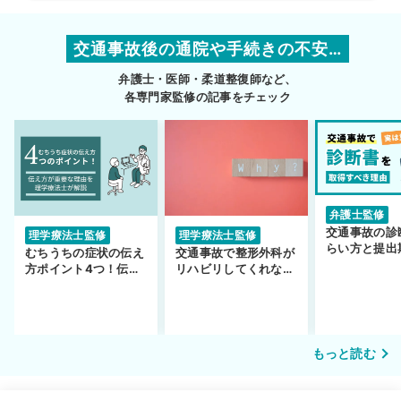
交通事故後の通院や手続きの不安…
弁護士・医師・柔道整復師など、
各専門家監修の記事をチェック
弁護士監修
交通事故の診
理学療法士監修
理学療法士監修
らい方と提出
むちうちの症状の伝え
交通事故で整形外科が
護士監修】
方ポイント4つ！伝え
リハビリしてくれな
方が重要な理由も解説
い…転院するべき？
もっと読む