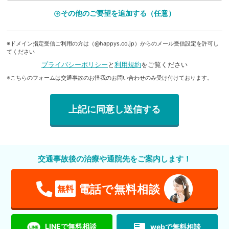
その他のご要望を追加する（任意）
add_circle_outline
※ドメイン指定受信ご利用の方は（@happys.co.jp）からのメール受信設定を許可し
てください
プライバシーポリシー
と
利用規約
をご覧ください
※こちらのフォームは交通事故のお怪我のお問い合わせのみ受け付けております。
交通事故後の治療や通院先をご案内します！
電話で無料相談
無料
featured_play_list
LINEで無料相談
webで無料相談