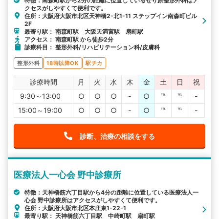
特徴：南森町駅から2分の距離に位置しているせり原整形外科はア
クセスがしやすくて便利です。
住所：大阪府大阪市北区天神橋2-北1-11 ステップイン南森町ビル
2F
最寄り駅： 南森町駅 大阪天満宮駅 扇町駅
アクセス： 南森町駅 から徒歩2分
診療科目： 整形外科/リハビリテーション科/皮膚科
整形外科
18時以降OK
駅チカ
診療時間
月
火
水
木
金
土
日
祝
9:30～13:00
○
○
○
-
○
℡
℡
-
15:00～19:00
○
○
○
-
○
℡
℡
-
診断、治療の相談をする
医療法人一心会 野中診療所
特徴：天神橋筋六丁目駅から4分の距離に位置している医療法人一
心会 野中診療所はアクセスがしやすくて便利です。
住所：大阪府大阪市北区本庄東1-22-1
最寄り駅： 天神橋筋六丁目駅 中崎町駅 扇町駅