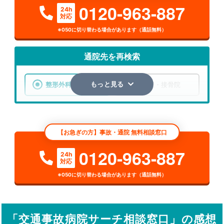
0120-963-887
24h
対応
※050に切り替わる場合があります（通話無料）
通院先を再検索
整形外科
整骨院・接骨院
もっと見る
エリア
大阪府
大阪市北区
【お急ぎの方】事故・通院 無料相談窓口
検索する
0120-963-887
24h
対応
詳細条件で絞り込む
※050に切り替わる場合があります（通話無料）
その他の検索方法
駅から探す
院名から探す
「交通事故病院サーチ相談窓口」の感想