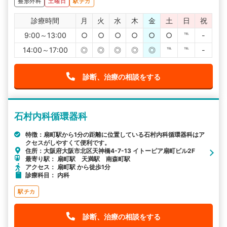
整形外科
土曜日
駅チカ
診療時間
月
火
水
木
金
土
日
祝
9:00～13:00
○
○
○
○
○
○
℡
-
14:00～17:00
◎
◎
◎
◎
◎
℡
℡
-
診断、治療の相談をする
石村内科循環器科
特徴：扇町駅から1分の距離に位置している石村内科循環器科はア
クセスがしやすくて便利です。
住所：大阪府大阪市北区天神橋4-7-13 イトーピア扇町ビル2F
最寄り駅： 扇町駅 天満駅 南森町駅
アクセス： 扇町駅 から徒歩1分
診療科目： 内科
駅チカ
診断、治療の相談をする