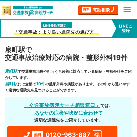
menu
電話相談
無料
LINE登録者限定！
LINEに
登録
「交通事故：より良い通院先の選び方」
扇町駅で
交通事故治療対応の病院・整形外科19件
扇町駅
で交通事故治療やむちうち改善に対応している病院・整形外科をご紹
介しています。
扇町駅
19件
には全部で
の整形外科や病院があります。その中から通いやす
く適切な通院先を見つけることができます。
「交通事故病院サーチ相談窓口」
では、
あなたの症状や状況に合わせて
適切な通院先をご紹介しています。
0120-963-887
24h
無料
対応