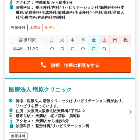
駅から探す
院名から探す
アクセス： 中崎町駅 から徒歩3分
診療科目： 整形外科/内科/リハビリテーション科/脳神経外科/皮
膚科/泌尿器科/形成外科/放射線科/小児外科/小児科/眼科/産婦人
科/心療内科/神経内科/精神科
整形外科
土曜日
駅チカ
診療時間
月
火
水
木
金
土
日
祝
8:45～11:30
○
○
○
○
○
○
℡
-
診断、治療の相談をする
医療法人 増原クリニック
特徴：医療法人 増原クリニックはリハビリテーション科があり、
リハビリを行っています。
住所：大阪府大阪市北区天満橋3丁目4-2
最寄り駅： 天満駅 桜ノ宮駅 扇町駅
アクセス： 天満駅 から徒歩6分
診療科目： 整形外科/リハビリテーション科
整形外科