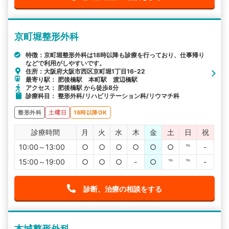
京町堀整形外科
特徴：京町堀整形外科は18時以降も診療を行っており、仕事帰り
などで利用がしやすいです。
住所：大阪府大阪市西区京町堀1丁目16-22
最寄り駅： 肥後橋駅 本町駅 渡辺橋駅
アクセス： 肥後橋駅 から徒歩8分
診療科目： 整形外科/リハビリテーション科/リウマチ科
整形外科
土曜日
18時以降OK
診療時間
月
火
水
木
金
土
日
祝
10:00～13:00
○
○
○
○
○
○
℡
-
15:00～19:00
○
○
○
-
○
℡
℡
-
診断、治療の相談をする
本城整形外科