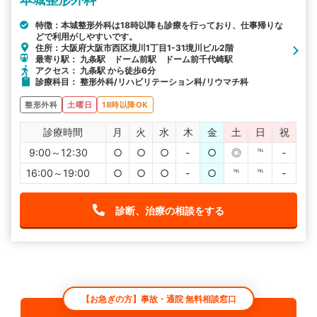
特徴：本城整形外科は18時以降も診療を行っており、仕事帰りな
どで利用がしやすいです。
住所：大阪府大阪市西区境川1丁目1-31境川ビル2階
最寄り駅： 九条駅 ドーム前駅 ドーム前千代崎駅
アクセス： 九条駅 から徒歩6分
診療科目： 整形外科/リハビリテーション科/リウマチ科
整形外科
土曜日
18時以降OK
診療時間
月
火
水
木
金
土
日
祝
9:00～12:30
○
○
○
-
○
◎
℡
-
16:00～19:00
○
○
○
-
○
℡
℡
-
診断、治療の相談をする
【お急ぎの方】事故・通院 無料相談窓口