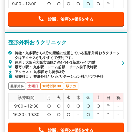
9:00～12:00
○
○
○
○
○
○
℡
-
診断、治療の相談をする
整形外科おうクリニック
特徴：九条駅から3分の距離に位置している整形外科おうクリニッ
クはアクセスがしやすくて便利です。
住所：大阪府大阪市西区九条1-14-3新道ハイツ1階
最寄り駅： 九条駅 ドーム前駅 ドーム前千代崎駅
アクセス： 九条駅 から徒歩3分
診療科目： 整形外科/リハビリテーション科/リウマチ科
整形外科
土曜日
18時以降OK
駅チカ
診療時間
月
火
水
木
金
土
日
祝
9:00～12:30
○
○
○
○
○
○
℡
-
16:30～19:30
○
○
○
-
○
℡
℡
-
診断、治療の相談をする