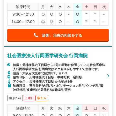
診療時間
月
火
水
木
金
土
日
祝
9:30～12:30
○
○
○
-
○
℡
℡
-
14:00～17:00
◎
◎
○
-
○
℡
℡
-
診断、治療の相談をする
社会医療法人行岡医学研究会 行岡病院
特徴：天神橋筋六丁目駅から3分の距離に位置している社会医療法
人行岡医学研究会 行岡病院はアクセスがしやすくて便利です。
住所：大阪府大阪市北区浮田2丁目2-3
最寄り駅： 天神橋筋六丁目駅 中崎町駅 扇町駅
アクセス： 天神橋筋六丁目駅 から徒歩3分
診療科目： 整形外科/内科/リハビリテーション科/リウマチ科/脳
神経外科/皮膚科/泌尿器科/放射線科/眼科
整形外科
土曜日
駅チカ
診療時間
月
火
水
木
金
土
日
祝
9:00～11:30
○
○
○
○
○
○
℡
-