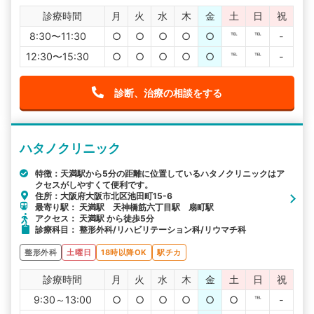
診療時間
月
火
水
木
金
土
日
祝
8:30〜11:30
○
○
○
○
○
℡
℡
-
12:30〜15:30
○
○
○
○
○
℡
℡
-
診断、治療の相談をする
ハタノクリニック
特徴：天満駅から5分の距離に位置しているハタノクリニックはア
クセスがしやすくて便利です。
住所：大阪府大阪市北区池田町15-6
最寄り駅： 天満駅 天神橋筋六丁目駅 扇町駅
アクセス： 天満駅 から徒歩5分
診療科目： 整形外科/リハビリテーション科/リウマチ科
整形外科
土曜日
18時以降OK
駅チカ
診療時間
月
火
水
木
金
土
日
祝
9:30～13:00
○
○
○
○
○
○
℡
-