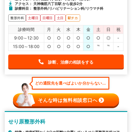
アクセス： 天神橋筋六丁目駅 から徒歩2分
診療科目： 整形外科/リハビリテーション科/リウマチ科
整形外科
土曜日
日曜日
土日
駅チカ
診療時間
月
火
水
木
金
土
日
祝
9:00～12:30
○
○
○
○
○
○
◎
-
15:00～18:00
○
○
○
○
○
℡
℡
-
診断、治療の相談をする
どの通院先を選べばよいか分からない...
そんな時は無料相談窓口へ
せり原整形外科