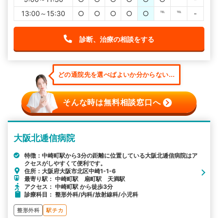
13:00～15:30
○
○
○
○
○
℡
℡
-
診断、治療の相談をする
どの通院先を選べばよいか分からない...
そんな時は無料相談窓口へ
大阪北逓信病院
特徴：中崎町駅から3分の距離に位置している大阪北逓信病院はア
クセスがしやすくて便利です。
住所：大阪府大阪市北区中崎1-1-6
最寄り駅： 中崎町駅 扇町駅 天満駅
アクセス： 中崎町駅 から徒歩3分
診療科目： 整形外科/内科/放射線科/小児科
整形外科
駅チカ