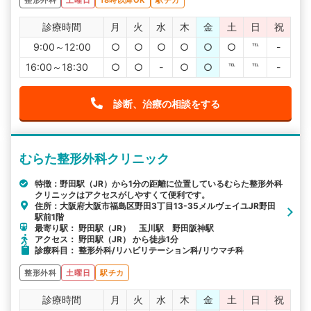
整形外科
土曜日
18時以降OK
駅チカ
診療時間
月
火
水
木
金
土
日
祝
9:00～12:00
○
○
○
○
○
○
℡
-
16:00～18:30
○
○
-
○
○
℡
℡
-
診断、治療の相談をする
むらた整形外科クリニック
特徴：野田駅（JR）から1分の距離に位置しているむらた整形外科
クリニックはアクセスがしやすくて便利です。
住所：大阪府大阪市福島区野田3丁目13-35メルヴェイユJR野田
駅前1階
最寄り駅： 野田駅（JR） 玉川駅 野田阪神駅
アクセス： 野田駅（JR） から徒歩1分
診療科目： 整形外科/リハビリテーション科/リウマチ科
整形外科
土曜日
駅チカ
診療時間
月
火
水
木
金
土
日
祝