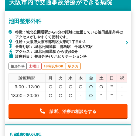
大阪市内で交通事故治療ができる病院
池田整形外科
特徴：城北公園通駅から3分の距離に位置している池田整形外科は
アクセスがしやすくて便利です。
住所：大阪府大阪市都島区大東町1丁目9-3
最寄り駅： 城北公園通駅 都島駅 千林大宮駅
アクセス： 城北公園通駅 から徒歩3分
診療科目： 整形外科/リハビリテーション科
整形外科
土曜日
18時以降OK
駅チカ
診療時間
月
火
水
木
金
土
日
祝
9:00～12:00
○
○
○
○
○
○
℡
-
18:00～20:00
○
○
○
-
○
℡
℡
-
診断、治療の相談をする
八幡整形外科