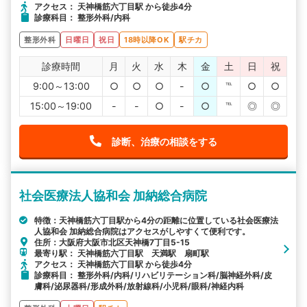
アクセス： 天神橋筋六丁目駅 から徒歩4分
診療科目： 整形外科/内科
整形外科
日曜日
祝日
18時以降OK
駅チカ
診療時間
月
火
水
木
金
土
日
祝
9:00～13:00
○
○
○
-
○
℡
○
○
15:00～19:00
-
-
○
-
○
℡
◎
◎
診断、治療の相談をする
社会医療法人協和会 加納総合病院
特徴：天神橋筋六丁目駅から4分の距離に位置している社会医療法
人協和会 加納総合病院はアクセスがしやすくて便利です。
住所：大阪府大阪市北区天神橋7丁目5-15
最寄り駅： 天神橋筋六丁目駅 天満駅 扇町駅
アクセス： 天神橋筋六丁目駅 から徒歩4分
診療科目： 整形外科/内科/リハビリテーション科/脳神経外科/皮
膚科/泌尿器科/形成外科/放射線科/小児科/眼科/神経内科