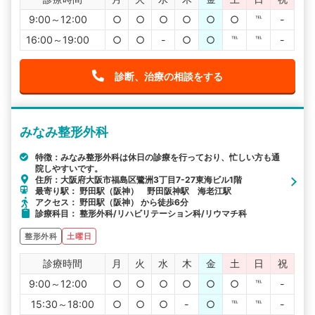
9:00～12:00
○
○
○
○
○
○
℡
-
16:00～19:00
○
○
-
○
○
℡
℡
-
診断、治療の相談をする
みなみ整形外科
特徴：みなみ整形外科は休日の診療を行っており、忙しい方も通
院しやすいです。
住所：大阪府大阪市福島区鷺洲3丁目7-27東海ビル1階
最寄り駅： 野田駅（阪神） 野田阪神駅 海老江駅
アクセス： 野田駅（阪神） から徒歩6分
診療科目： 整形外科/リハビリテーション科/リウマチ科
整形外科
土曜日
診療時間
月
火
水
木
金
土
日
祝
9:00～12:00
○
○
○
○
○
○
℡
-
15:30～18:00
○
○
○
-
○
℡
℡
-