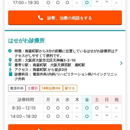
17:00～19:30
○
○
○
-
○
℡
℡
-
診断、治療の相談をする
はせがわ診療所
特徴：南森町駅から3分の距離に位置しているはせがわ診療所はア
クセスがしやすくて便利です。
住所：大阪府大阪市北区天神橋3-2-10
最寄り駅： 南森町駅 大阪天満宮駅 扇町駅
アクセス： 南森町駅 から徒歩3分
診療科目： 整形外科/内科/リハビリテーション科/ペインクリニッ
ク外科
整形外科
土曜日
18時以降OK
駅チカ
診療時間
月
火
水
木
金
土
日
祝
8:30～12:15
○
○
○
-
○
○
℡
-
14:00～18:30
○
○
○
-
○
℡
℡
-