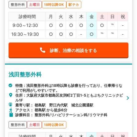
整形外科
土曜日
18時以降OK
駅チカ
診療時間
月
火
水
木
金
土
日
祝
9:00～12:30
○
○
○
○
○
○
℡
-
16:30～19:30
○
○
○
-
○
℡
℡
-
診断、治療の相談をする
浅田整形外科
特徴：浅田整形外科は18時以降も診療を行っており、仕事帰りな
どで利用がしやすいです。
住所：大阪府大阪市都島区友渕町2丁目1-5ともぶちクリニックビ
ル1F
最寄り駅： 都島駅 野江内代駅 城北公園通駅
アクセス： 都島駅 から徒歩6分
診療科目： 整形外科/リハビリテーション科/リウマチ科
整形外科
土曜日
18時以降OK
診療時間
月
火
水
木
金
土
日
祝