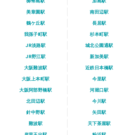
御幣島駅
加島駅
美章園駅
南田辺駅
鶴ケ丘駅
長居駅
我孫子町駅
杉本町駅
JR淡路駅
城北公園通駅
JR野江駅
新加美駅
大阪難波駅
近鉄日本橋駅
大阪上本町駅
今里駅
大阪阿部野橋駅
河堀口駅
北田辺駅
今川駅
針中野駅
矢田駅
難波駅
天下茶屋駅
岸里玉出駅
粉浜駅