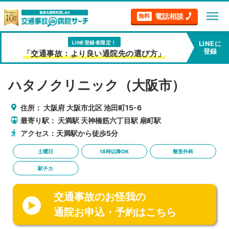
menu
電話相談
無料
LINE登録者限定！
LINEに
登録
「交通事故：より良い通院先の選び方」
ハタノクリニック（大阪市）
住所：
大阪府
大阪市北区
池田町15-6
最寄り駅：
天満駅
天神橋筋六丁目駅
扇町駅
アクセス：天満駅から徒歩5分
土曜日
18時以降OK
整形外科
駅チカ
交通事故のお怪我の
通院お申込・予約はこちら