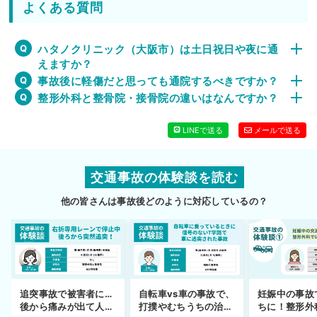
よくある質問
ハタノクリニック（大阪市）は土日祝日や夜に通
えますか？
事故後に軽傷だと思っても通院するべきですか？
整形外科と整骨院・接骨院の違いはなんですか？
LINEで送る
メールで送る
交通事故の体験談を読む
他の皆さんは事故後どのように対応しているの？
妊娠中の事故
追突事故で被害者に…
自転車vs車の事故で、
ちに！整形外
後から痛みが出て人身
打撲やむちうちの治療