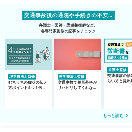
交通事故後の通院や手続きの不安…
弁護士・医師・柔道整復師など、
各専門家監修の記事をチェック
弁護士監修
交通事故の診
理学療法士監修
理学療法士監修
らい方と提出
むちうちの症状の伝え
交通事故で整形外科が
護士監修】
方ポイント4つ！伝え
リハビリしてくれな
方が重要な理由も解説
い…転院するべき？
もっと読む