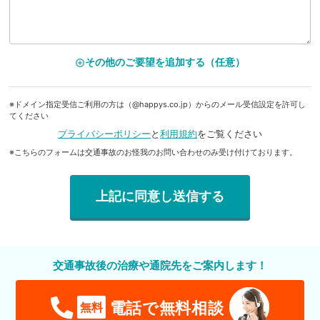
その他のご要望を追加する（任意）
add_circle_outline
※ドメイン指定受信ご利用の方は（@happys.co.jp）からのメール受信設定を許可し
てください
プライバシーポリシー
と
利用規約
をご覧ください
※こちらのフォームは交通事故のお怪我のお問い合わせのみ受け付けております。
交通事故後の治療や通院先をご案内します！
電話で無料相談
無料