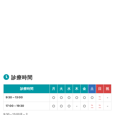
診療時間
診療時間
月
火
水
木
金
土
日
祝
9:30～13:00
○
○
○
○
○
○
℡
-
17:00～19:30
○
○
○
-
○
℡
℡
-
9:30～13:00月～土