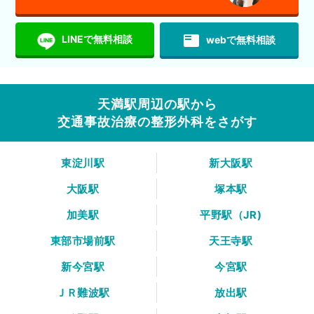
featured_play_list
LINEで無料相談
webで無料相談
天満駅周辺の駅から
交通事故治療の整形外科をさがす
東淀川駅
新大阪駅
大阪駅
塚本駅
加美駅
平野駅（JR)
東部市場前駅
天王寺駅
新今宮駅
今宮駅
ＪＲ難波駅
放出駅