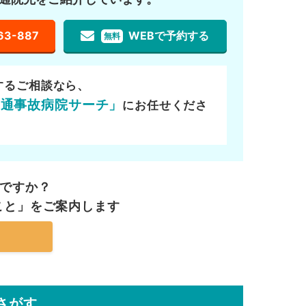
63-887
WEBで予約する
無料
するご相談なら、
交通事故病院サーチ」
にお任せくださ
ですか？
こと」を
ご案内します
さがす