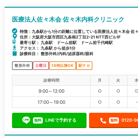
医療法人佐々木会 佐々木内科クリニック
特徴：九条駅から1分の距離に位置している医療法人佐々木会 佐
住所：大阪府大阪市西区九条南2丁目2-21 NTT西ビル1F
最寄り駅： 九条駅 ドーム前駅 ドーム前千代崎駅
アクセス： 九条駅 から徒歩1分
診療科目： 整形外科/内科/泌尿器科/眼科
整形外科
土曜日
18時以降OK
駅チカ
診療時間
月
火
9:00～12:00
○
○
17:00～19:00
○
○
-
LINEで予約する
0120-9
無料
無料