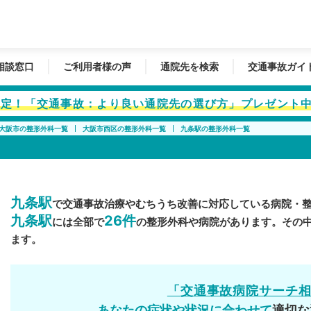
相談窓口
ご利用者様の声
通院先を検索
交通事故ガイ
者限定！「交通事故：より良い通院先の選び方」プレゼント
大阪市の整形外科一覧
大阪市西区の整形外科一覧
九条駅の整形外科一覧
九条駅
で交通事故治療やむちうち改善に対応している病院・
九条駅
26件
には全部で
の整形外科や病院があります。その
ます。
「交通事故病院サーチ
あなたの症状や状況に合わせて
適切な