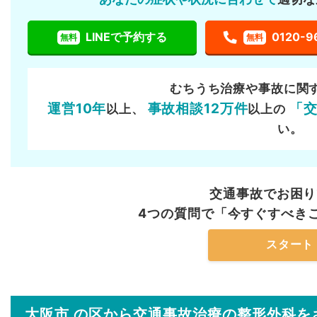
LINEで予約する
0120-9
無料
無料
むちうち治療や事故に関
運営10年
事故相談12万件
「
以上、
以上の
い。
交通事故でお困り
4つの質問で「今すぐすべき
スタート
大阪市 の区から交通事故治療の整形外科を