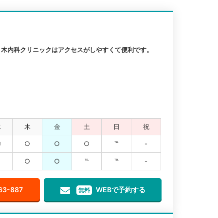
々木内科クリニックはアクセスがしやすくて便利です。
水
木
金
土
日
祝
◎
○
○
○
℡
-
○
○
℡
℡
-
63-887
WEBで予約する
無料