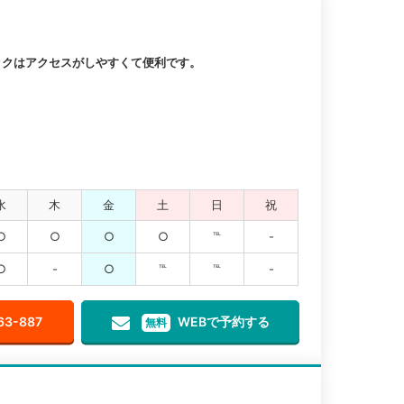
ックはアクセスがしやすくて便利です。
水
木
金
土
日
祝
○
○
○
○
℡
-
○
-
○
℡
℡
-
63-887
WEBで予約する
無料