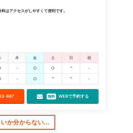
外科はアクセスがしやすくて便利です。
水
木
金
土
日
祝
○
-
○
○
℡
-
○
-
○
℡
℡
-
63-887
WEBで予約する
無料
いか分からない...