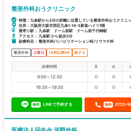
整形外科おうクリニック
特徴：九条駅から3分の距離に位置している整形外科おうクリニ
住所：大阪府大阪市西区九条1-14-3新道ハイツ1階
最寄り駅： 九条駅 ドーム前駅 ドーム前千代崎駅
アクセス： 九条駅 から徒歩3分
診療科目： 整形外科/リハビリテーション科/リウマチ科
整形外科
土曜日
18時以降OK
駅チカ
診療時間
月
火
9:00～12:30
○
○
16:30～19:30
○
○
LINEで予約する
0120-9
無料
無料
医療法人回生会 河野外科