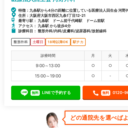
特徴：九条駅から4分の距離に位置している医療法人回生会 河野
住所：大阪府大阪市西区九条1丁目12-21
最寄り駅： 九条駅 ドーム前千代崎駅 ドーム前駅
アクセス： 九条駅 から徒歩4分
診療科目： 整形外科/内科/皮膚科/泌尿器科/放射線科
整形外科
土曜日
18時以降OK
駅チカ
診療時間
月
火
9:00～13:00
○
○
15:00～19:00
○
-
LINEで予約する
0120-9
無料
無料
どの通院先を選べばよ