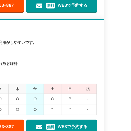
63-887
WEBで予約する
無料
利用がしやすいです。
科/放射線科
水
木
金
土
日
祝
○
○
○
○
℡
-
○
○
○
℡
℡
-
63-887
WEBで予約する
無料