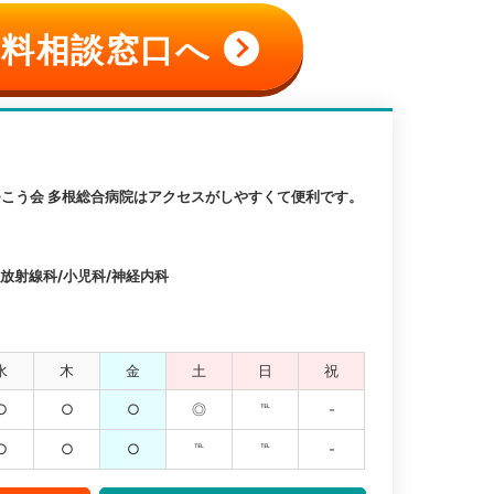
料相談窓口へ
こう会 多根総合病院はアクセスがしやすくて便利です。
/放射線科/小児科/神経内科
水
木
金
土
日
祝
○
○
○
◎
℡
-
○
○
○
℡
℡
-