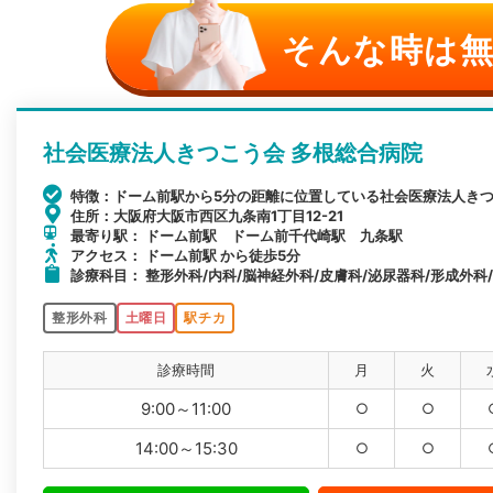
そんな時は無
社会医療法人きつこう会 多根総合病院
特徴：ドーム前駅から5分の距離に位置している社会医療法人きつ
住所：大阪府大阪市西区九条南1丁目12-21
最寄り駅： ドーム前駅 ドーム前千代崎駅 九条駅
アクセス： ドーム前駅 から徒歩5分
診療科目： 整形外科/内科/脳神経外科/皮膚科/泌尿器科/形成外科
整形外科
土曜日
駅チカ
診療時間
月
火
9:00～11:00
○
○
14:00～15:30
○
○