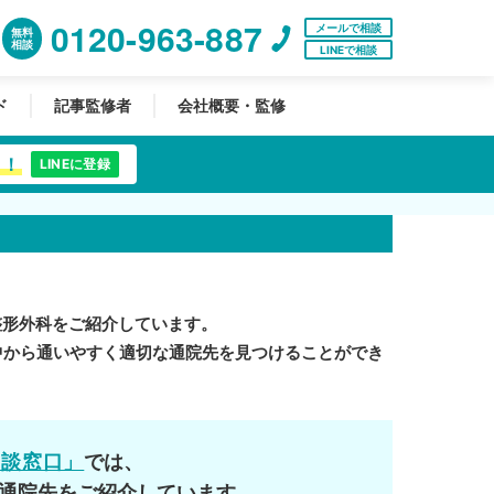
0120-963-887
メールで相談
無料
相談
LINEで相談
ド
記事監修者
会社概要・監修
中！
LINEに登録
整形外科をご紹介しています。
中から通いやすく適切な通院先を見つけることができ
相談窓口」
では、
通院先をご紹介しています。