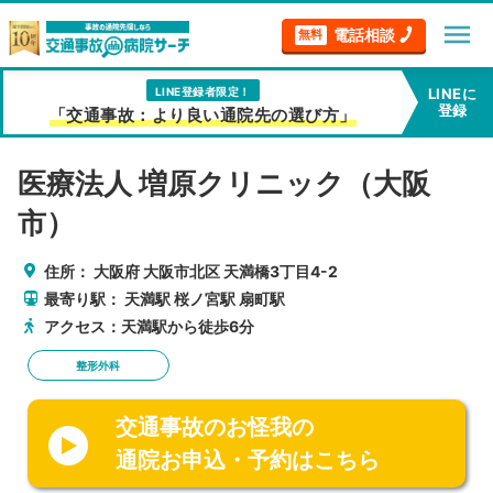
menu
電話相談
無料
LINE登録者限定！
LINEに
登録
「交通事故：より良い通院先の選び方」
医療法人 増原クリニック（大阪
市）
住所：
大阪府
大阪市北区
天満橋3丁目4-2
最寄り駅：
天満駅
桜ノ宮駅
扇町駅
アクセス：天満駅から徒歩6分
整形外科
交通事故のお怪我の
通院お申込・予約はこちら