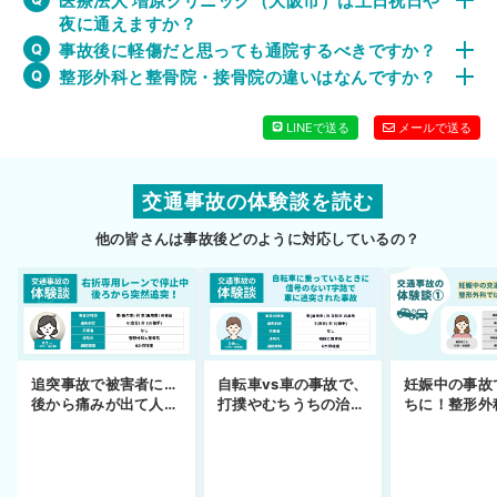
医療法人 増原クリニック（大阪市）は土日祝日や
夜に通えますか？
事故後に軽傷だと思っても通院するべきですか？
整形外科と整骨院・接骨院の違いはなんですか？
LINEで送る
メールで送る
交通事故の体験談を読む
他の皆さんは事故後どのように対応しているの？
妊娠中の事故
追突事故で被害者に…
自転車vs車の事故で、
ちに！整形外
後から痛みが出て人身
打撲やむちうちの治療
できず
事故へ切り替え
を進めるまで