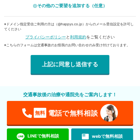
その他のご要望を追加する（任意）
add_circle_outline
※ドメイン指定受信ご利用の方は（@happys.co.jp）からのメール受信設定を許可し
てください
プライバシーポリシー
と
利用規約
をご覧ください
※こちらのフォームは交通事故のお怪我のお問い合わせのみ受け付けております。
交通事故後の治療や通院先をご案内します！
電話で無料相談
無料
featured_play_list
LINEで無料相談
webで無料相談