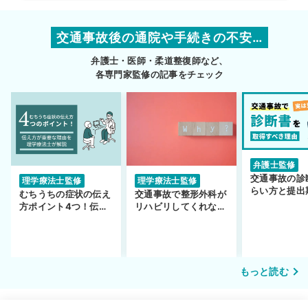
交通事故後の通院や手続きの不安…
弁護士・医師・柔道整復師など、
各専門家監修の記事をチェック
弁護士監修
交通事故の診
理学療法士監修
理学療法士監修
らい方と提出
むちうちの症状の伝え
交通事故で整形外科が
護士監修】
方ポイント4つ！伝え
リハビリしてくれな
方が重要な理由も解説
い…転院するべき？
もっと読む