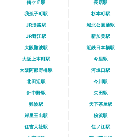
鶴ケ丘駅
長居駅
我孫子町駅
杉本町駅
JR淡路駅
城北公園通駅
JR野江駅
新加美駅
大阪難波駅
近鉄日本橋駅
大阪上本町駅
今里駅
大阪阿部野橋駅
河堀口駅
北田辺駅
今川駅
針中野駅
矢田駅
難波駅
天下茶屋駅
岸里玉出駅
粉浜駅
住吉大社駅
住ノ江駅