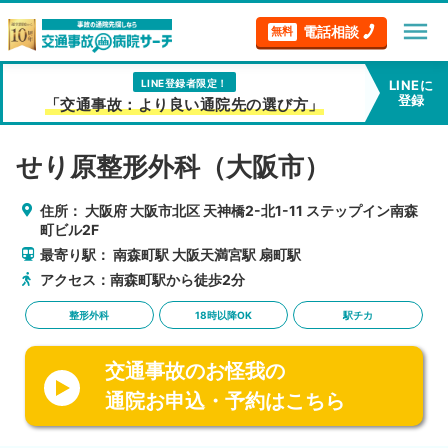
menu
電話相談
無料
LINE登録者限定！
LINEに
登録
「交通事故：より良い通院先の選び方」
せり原整形外科（大阪市）
住所：
大阪府
大阪市北区
天神橋2-北1-11 ステップイン南森
町ビル2F
最寄り駅：
南森町駅
大阪天満宮駅
扇町駅
アクセス：南森町駅から徒歩2分
整形外科
18時以降OK
駅チカ
交通事故のお怪我の
通院お申込・予約はこちら