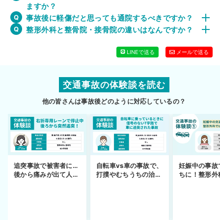
ますか？
事故後に軽傷だと思っても通院するべきですか？
整形外科と整骨院・接骨院の違いはなんですか？
LINEで送る
メールで送る
交通事故の体験談を読む
他の皆さんは事故後どのように対応しているの？
妊娠中の事故
追突事故で被害者に…
自転車vs車の事故で、
ちに！整形外
後から痛みが出て人身
打撲やむちうちの治療
できず
事故へ切り替え
を進めるまで