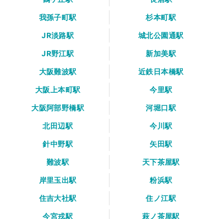
我孫子町駅
杉本町駅
JR淡路駅
城北公園通駅
JR野江駅
新加美駅
大阪難波駅
近鉄日本橋駅
大阪上本町駅
今里駅
大阪阿部野橋駅
河堀口駅
北田辺駅
今川駅
針中野駅
矢田駅
難波駅
天下茶屋駅
岸里玉出駅
粉浜駅
住吉大社駅
住ノ江駅
今宮戎駅
萩ノ茶屋駅