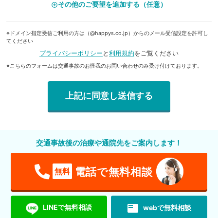
その他のご要望を追加する（任意）
add_circle_outline
※ドメイン指定受信ご利用の方は（@happys.co.jp）からのメール受信設定を許可し
てください
プライバシーポリシー
と
利用規約
をご覧ください
※こちらのフォームは交通事故のお怪我のお問い合わせのみ受け付けております。
交通事故後の治療や通院先をご案内します！
電話で無料相談
無料
featured_play_list
LINEで無料相談
webで無料相談