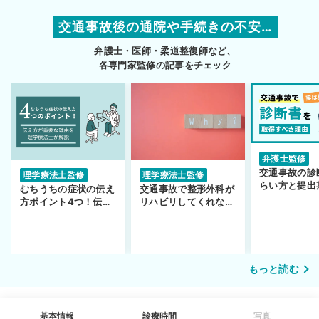
交通事故後の通院や手続きの不安…
弁護士・医師・柔道整復師など、
各専門家監修の記事をチェック
弁護士監修
交通事故の診
理学療法士監修
理学療法士監修
らい方と提出
むちうちの症状の伝え
交通事故で整形外科が
護士監修】
方ポイント4つ！伝え
リハビリしてくれな
方が重要な理由も解説
い…転院するべき？
もっと読む
基本情報
診療時間
写真