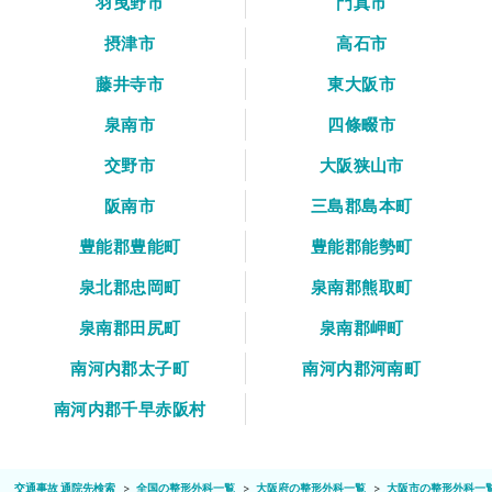
羽曳野市
門真市
摂津市
高石市
藤井寺市
東大阪市
泉南市
四條畷市
交野市
大阪狭山市
阪南市
三島郡島本町
豊能郡豊能町
豊能郡能勢町
泉北郡忠岡町
泉南郡熊取町
泉南郡田尻町
泉南郡岬町
南河内郡太子町
南河内郡河南町
南河内郡千早赤阪村
交通事故 通院先検索
全国の整形外科一覧
大阪府の整形外科一覧
大阪市の整形外科一