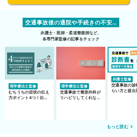
交通事故後の通院や手続きの不安…
弁護士・医師・柔道整復師など、
各専門家監修の記事をチェック
弁護士監修
交通事故の診
理学療法士監修
理学療法士監修
らい方と提出
むちうちの症状の伝え
交通事故で整形外科が
護士監修】
方ポイント4つ！伝え
リハビリしてくれな
方が重要な理由も解説
い…転院するべき？
もっと読む