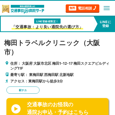
menu
電話相談
無料
LINE登録者限定！
LINEに
登録
「交通事故：より良い通院先の選び方」
梅田トラベルクリニック（大阪
市）
住所：
大阪府
大阪市北区
梅田1-12-17 梅田スクエアビルディ
ング11F
最寄り駅：
東梅田駅
西梅田駅
北新地駅
アクセス：東梅田駅から徒歩3分
駅チカ
交通事故のお怪我の
通院お申込・予約はこちら