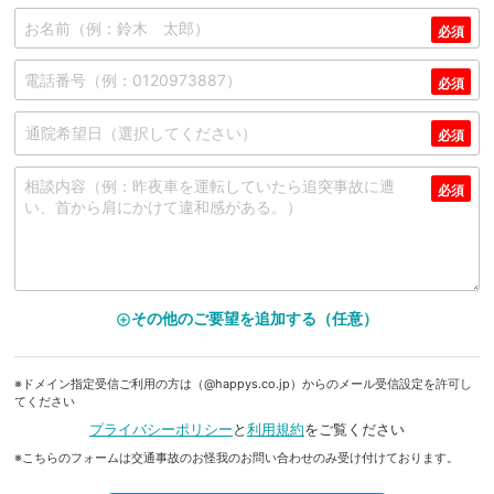
その他のご要望を追加する（任意）
add_circle_outline
※ドメイン指定受信ご利用の方は（@happys.co.jp）からのメール受信設定を許可し
てください
プライバシーポリシー
と
利用規約
をご覧ください
※こちらのフォームは交通事故のお怪我のお問い合わせのみ受け付けております。