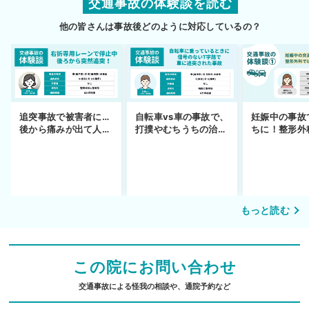
交通事故の体験談を読む
他の皆さんは事故後どのように対応しているの？
妊娠中の事故
追突事故で被害者に…
自転車vs車の事故で、
ちに！整形外
後から痛みが出て人身
打撲やむちうちの治療
できず
事故へ切り替え
を進めるまで
もっと読む
この院にお問い合わせ
交通事故による怪我の相談や、通院予約など