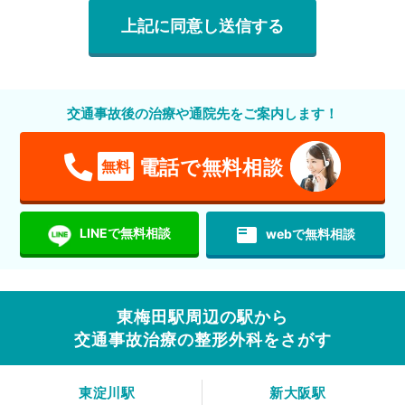
交通事故後の治療や通院先をご案内します！
電話で無料相談
無料
featured_play_list
LINEで無料相談
webで無料相談
東梅田駅周辺の駅から
交通事故治療の整形外科をさがす
東淀川駅
新大阪駅