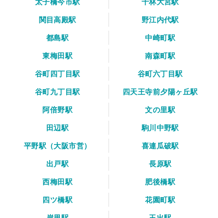
太子橋今市駅
千林大宮駅
関目高殿駅
野江内代駅
都島駅
中崎町駅
東梅田駅
南森町駅
谷町四丁目駅
谷町六丁目駅
谷町九丁目駅
四天王寺前夕陽ヶ丘駅
阿倍野駅
文の里駅
田辺駅
駒川中野駅
平野駅（大阪市営）
喜連瓜破駅
出戸駅
長原駅
西梅田駅
肥後橋駅
四ツ橋駅
花園町駅
岸里駅
玉出駅