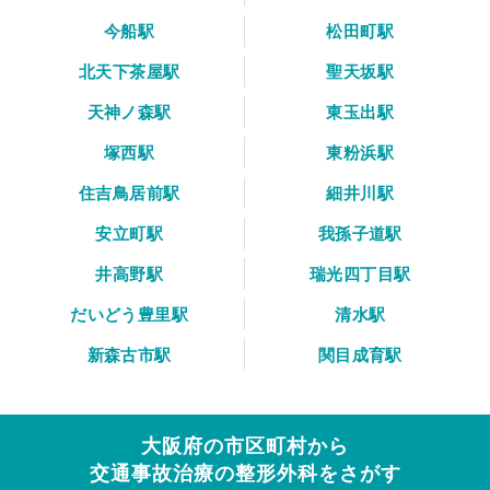
今船駅
松田町駅
北天下茶屋駅
聖天坂駅
天神ノ森駅
東玉出駅
塚西駅
東粉浜駅
住吉鳥居前駅
細井川駅
安立町駅
我孫子道駅
井高野駅
瑞光四丁目駅
だいどう豊里駅
清水駅
新森古市駅
関目成育駅
大阪府の市区町村から
交通事故治療の整形外科をさがす