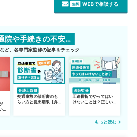
WEBで相談する
無料
通院や手続きの不安…
師など、
各専門家監修の記事をチェック
医師監修
弁護士監修
圧迫骨折でやってはい
交通事故の診断書のも
けないことは？正しい
らい方と提出期限【弁
が
動作とリハビリを解説
護士監修】
い…
もっと読む