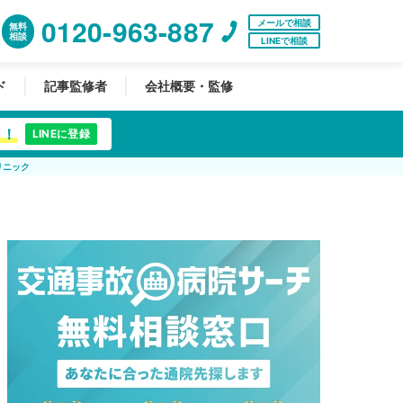
0120-963-887
メールで相談
無料
相談
LINEで相談
ド
記事監修者
会社概要・監修
中！
LINEに登録
リニック