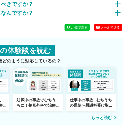
るべきですか？
はなんですか？
LINEで送る
メールで送る
故の体験談を読む
後どのように対応しているの？
妊娠中の事故でむちう
、
仕事中の事故…むちうち
ちに！整形外科で治療
療
の通院〜慰謝料受け取
できず
りまで
もっと読む