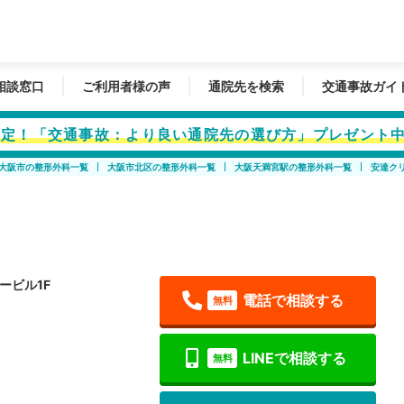
相談窓口
ご利用者様の声
通院先を検索
交通事故ガイ
者限定！「交通事故：より良い通院先の選び方」プレゼント
大阪市の整形外科一覧
大阪市北区の整形外科一覧
大阪天満宮駅の整形外科一覧
安達ク
）
ービル1F
電話で相談する
無料
LINEで相談する
無料