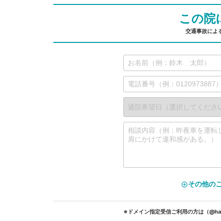
この院
交通事故によ
その他の
add_circle_outline
※ドメイン指定受信ご利用の方は（@hap