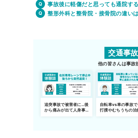
事故後に軽傷だと思っても通院す
整形外科と整骨院・接骨院の違い
交通事
他の皆さんは事故
追突事故で被害者に…後
自転車vs車の事故で
から痛みが出て人身事
打撲やむちうちの治
故へ切り替え
を進めるまで