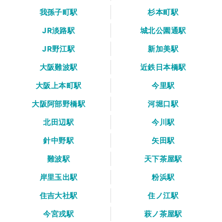
我孫子町駅
杉本町駅
JR淡路駅
城北公園通駅
JR野江駅
新加美駅
大阪難波駅
近鉄日本橋駅
大阪上本町駅
今里駅
大阪阿部野橋駅
河堀口駅
北田辺駅
今川駅
針中野駅
矢田駅
難波駅
天下茶屋駅
岸里玉出駅
粉浜駅
住吉大社駅
住ノ江駅
今宮戎駅
萩ノ茶屋駅