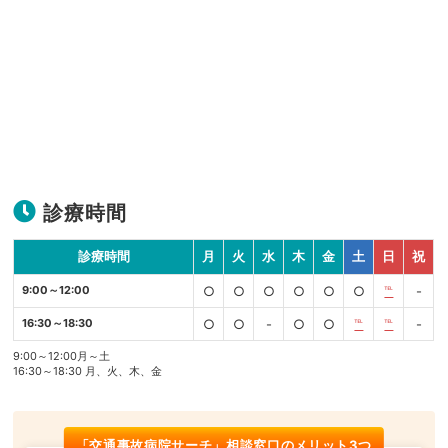
診療時間
診療時間
月
火
水
木
金
土
日
祝
9:00～12:00
○
○
○
○
○
○
℡
-
16:30～18:30
○
○
-
○
○
℡
℡
-
9:00～12:00月～土
16:30～18:30 月、火、木、金
「交通事故病院サーチ」相談窓口のメリット3つ