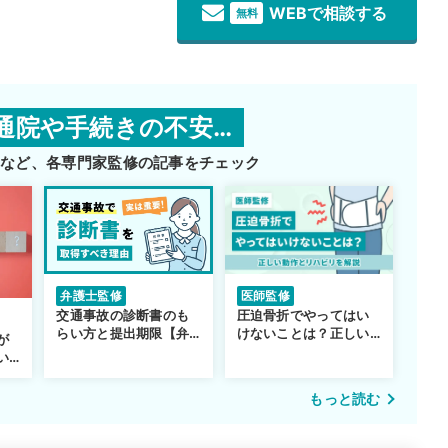
WEBで相談する
無料
通院や手続きの不安…
師など、
各専門家監修の記事をチェック
医師監修
弁護士監修
圧迫骨折でやってはい
交通事故の診断書のも
けないことは？正しい
らい方と提出期限【弁
が
動作とリハビリを解説
護士監修】
い…
もっと読む