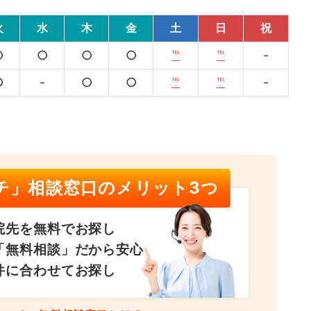
火
水
木
金
土
日
祝
○
○
○
○
℡
℡
-
○
-
○
○
℡
℡
-
チ」相談窓口のメリット3つ
院先を無料でお探し
「無料相談」だから安心
件に合わせてお探し