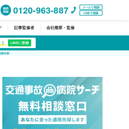
0120-963-887
メールで相談
無料
相談
LINEで相談
ド
記事監修者
会社概要・監修
中！
LINEに登録
整形外科