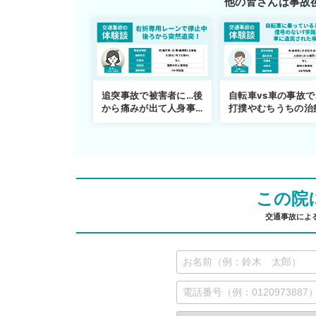
他の皆さんは事故
追突事故で被害者に…後
自転車vs車の事故で
から痛みが出て人身事
打撲やむちうちの治
故へ切り替え
を進めるまで
この院
交通事故によ