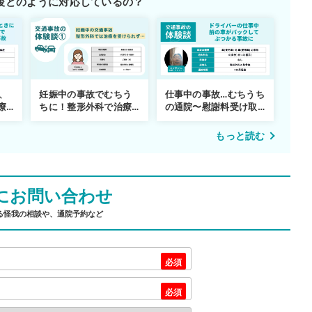
後どのように対応しているの？
妊娠中の事故でむちう
、
仕事中の事故…むちうち
ちに！整形外科で治療
療
の通院〜慰謝料受け取
できず
りまで
もっと読む
にお問い合わせ
る怪我の相談や、通院予約など