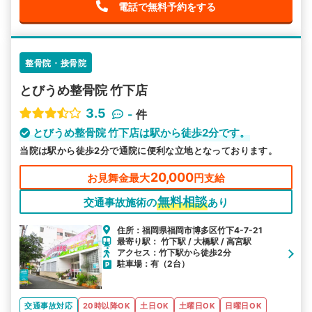
電話で無料予約をする
整骨院・接骨院
とびうめ整骨院 竹下店
3.5
-
件
とびうめ整骨院 竹下店は駅から徒歩2分です。
当院は駅から徒歩2分で通院に便利な立地となっております。
20,000
お見舞金最大
円支給
無料相談
交通事故施術の
あり
住所：福岡県福岡市博多区竹下4-7-21
最寄り駅： 竹下駅 / 大橋駅 / 高宮駅
アクセス：竹下駅から徒歩2分
駐車場：有（2台）
交通事故対応
20時以降OK
土日OK
土曜日OK
日曜日OK