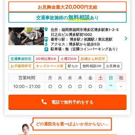
お連れください。 土曜日も平日と同じ時間営業しておりますの
で、午前中に急いでお越し頂く事はありません。皆様のお好きな
20,000
お見舞金最大
円支給
タイミングにお越しください。
無料相談
交通事故施術の
あり
住所：福岡県福岡市博多区博多駅東1-2-5
日之出ビル博多駅前1002
最寄り駅： 博多駅 / 祇園駅 / 東比恵駅
アクセス：博多駅から徒歩5分
駐車場：無（近隣コインパーキングあり）
交通事故対応
20時以降OK
土曜日OK
妊婦さん対応可
お子様同伴可
キッズスペース有
駅ちか
無料相談OK
お見舞金
営業時間
月
火
水
木
金
土
日
祝
10:00～21:00
○
○
○
○
○
○
℡
-
電話で無料予約をする
どの通院先を選べばよいか分からない...