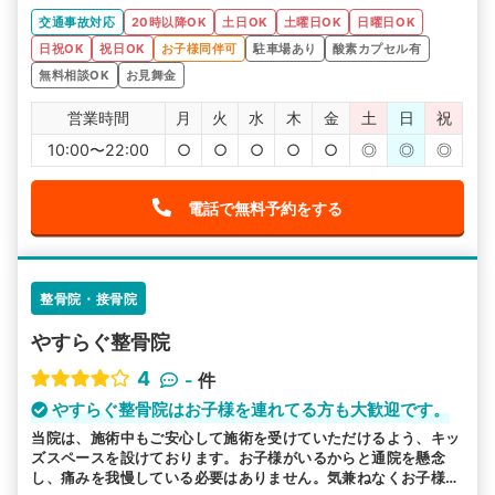
交通事故対応
20時以降OK
土日OK
土曜日OK
日曜日OK
日祝OK
祝日OK
お子様同伴可
駐車場あり
酸素カプセル有
無料相談OK
お見舞金
営業時間
月
火
水
木
金
土
日
祝
10:00〜22:00
○
○
○
○
○
◎
◎
◎
電話で無料予約をする
整骨院・接骨院
やすらぐ整骨院
4
-
件
やすらぐ整骨院はお子様を連れてる方も大歓迎です。
当院は、施術中もご安心して施術を受けていただけるよう、キッ
ズスペースを設けております。お子様がいるからと通院を懸念
し、痛みを我慢している必要はありません。気兼ねなくお子様を