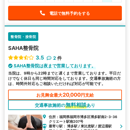
電話で無料予約をする
整骨院・接骨院
SAHA整骨院
3.5
2
件
SAHA整骨院は夜まで営業しております。
当院は、9時から22時までと遅くまで営業しております。平日だ
けでなく休日も同じ時間対応をしております。交通事故施術の方
は、時間外対応もご相談いただければ対応が可能です。
20,000
お見舞金最大
円支給
無料相談
交通事故施術の
あり
住所：福岡県福岡市博多区博多駅南2-3-36
クリエート駅南207号
最寄り駅： 博多駅 / 東比恵駅 / 渡辺通駅