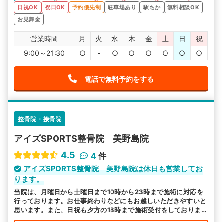
日祝OK
祝日OK
予約優先制
駐車場あり
駅ちか
無料相談OK
お見舞金
営業時間
月
火
水
木
金
土
日
祝
9:00～21:30
○
-
○
○
○
○
○
○
電話で無料予約をする
整骨院・接骨院
アイズSPORTS整骨院 美野島院
4.5
4
件
アイズSPORTS整骨院 美野島院は休日も営業してお
ります。
当院は、月曜日から土曜日まで10時から23時まで施術に対応を
行っております。お仕事終わりなどにもお越しいただきやすいと
思います。また、日祝も夕方の18時まで施術受付をしております
ので、お気軽にお越しください。