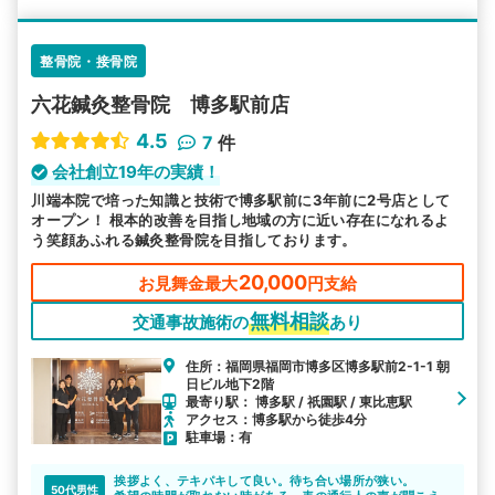
整骨院・接骨院
六花鍼灸整骨院 博多駅前店
4.5
7
件
会社創立19年の実績！
川端本院で培った知識と技術で博多駅前に3年前に2号店として
オープン！ 根本的改善を目指し地域の方に近い存在になれるよ
う笑顔あふれる鍼灸整骨院を目指しております。
20,000
お見舞金最大
円支給
無料相談
交通事故施術の
あり
住所：福岡県福岡市博多区博多駅前2-1-1 朝
日ビル地下2階
最寄り駅： 博多駅 / 祇園駅 / 東比恵駅
アクセス：博多駅から徒歩4分
駐車場：有
挨拶よく、テキパキして良い。待ち合い場所が狭い。
50代男性