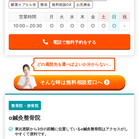
酸素カプセル有
整体
無料相談OK
お見舞金
営業時間
月
火
水
木
金
土
日
祝
10:00～20:30
○
○
○
○
○
◎
◎
-
電話で無料予約をする
どの通院先を選べばよいか分からない...
そんな時は無料相談窓口へ
整骨院・接骨院
α鍼灸整骨院
東比恵駅から3分の距離に位置しているα鍼灸整骨院はアクセスがし
やすくて便利です。