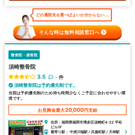
どの通院先を選べばよいか分からない...
そんな時は無料相談窓口へ
整骨院・接骨院
須崎整骨院
3.5
-
件
須崎整骨院は予約優先制です。
当院は予約優先制のため待ち時間少なくご予定に合わせやすい環
境です。
20,000
お見舞金最大
円支給
住所：福岡県福岡市博多区須崎町4-22 平松
ビル1F
最寄り駅： 中洲川端駅 / 呉服町駅 / 天神駅