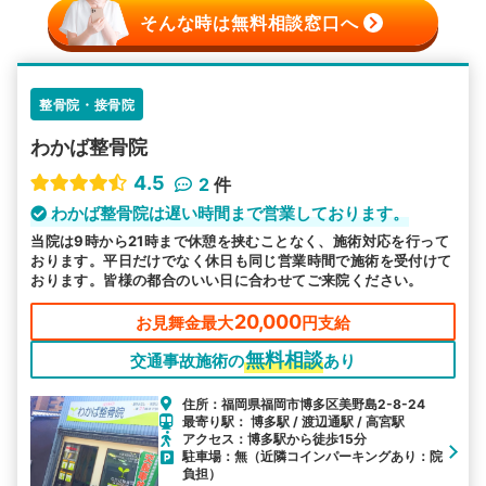
そんな時は無料相談窓口へ
整骨院・接骨院
わかば整骨院
4.5
2
件
わかば整骨院は遅い時間まで営業しております。
当院は9時から21時まで休憩を挟むことなく、施術対応を行って
おります。平日だけでなく休日も同じ営業時間で施術を受付けて
おります。皆様の都合のいい日に合わせてご来院ください。
20,000
お見舞金最大
円支給
無料相談
交通事故施術の
あり
住所：福岡県福岡市博多区美野島2-8-24
最寄り駅： 博多駅 / 渡辺通駅 / 高宮駅
アクセス：博多駅から徒歩15分
駐車場：無（近隣コインパーキングあり：院
負担）