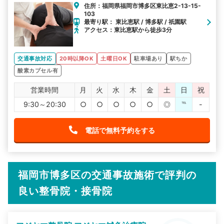
住所：福岡県福岡市博多区東比恵2-13-15-
103
最寄り駅： 東比恵駅 / 博多駅 / 祇園駅
アクセス：東比恵駅から徒歩3分
交通事故対応
20時以降OK
土曜日OK
駐車場あり
駅ちか
酸素カプセル有
営業時間
月
火
水
木
金
土
日
祝
9:30～20:30
○
○
○
○
○
◎
℡
-
電話で無料予約をする
福岡市博多区の交通事故施術で評判の
良い整骨院・接骨院