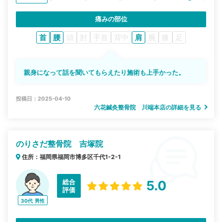
痛みの部位
首
腰
頭
肘
手首
背中
肩
腕
膝
足
親身になって話を聞いてもらえたり施術も上手かった。
投稿日：2025-04-10
六花鍼灸整骨院 川端本店の詳細を見る
のりさだ整骨院 吉塚院
住所：福岡県福岡市博多区千代1-2-1
総合
5.0
評価
30代
男性