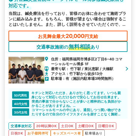
対応です。
当院は、鍼灸療法を行っており、皆様のお体に合わせて施術プラ
ンに組み込みます。もちろん、皆様が望まない場合は強制するこ
とはいたしません。また、詳しく説明をさせていただくので、ご
不明な点や疑問点はご相談ください。
20,000
お見舞金最大
円支給
無料相談
交通事故施術の
あり
住所：福岡県福岡市博多区2丁目6−40 コマ
ーシャルモール博多 1F
最寄り駅： 竹下駅 / 東比恵駅 / 大橋駅
アクセス：竹下駅から徒歩13分
駐車場：有（施設内駐車場3時間無料）
キチンと対応いただき、ありがたく思ってます。いつも親
50代男性
身になって対応いただけるので安心してお任せ出来ます。
突然の事故で分からないことが多いと精神的にも負担がか
40代女性
かることがありますよね。
コマーシャルモールはり灸整骨院は、怪我だけでなく保険
コマーシャルモールの中にあり、通院しつつ買い物ができ
30代女性
の手続きにも詳しいので、分からないことを相談できて心
たりするので自分のライフスタイルを崩すことなく施術を
の負担も軽くなると思います。
受け続けられるのがいいです。
辛かった身体の痛みについても細かく説明した上で丁寧に
交通事故対応
20時以降OK
土日OK
土曜日OK
日曜日OK
施術してくれるので安心できます。
日祝OK
お子様同伴可
キッズスペース有
駐車場あり