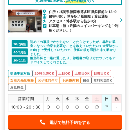
交通事故施術の
あり
住所：福岡県福岡市博多区博多駅前3-13-9
最寄り駅： 博多駅 / 祇園駅 / 渡辺通駅
アクセス：博多駅から徒歩8分
駐車場：無（近隣のコインパーキングをご利
用ください。）
初めての事故でわからないことだらけでしたが、非常に親
20代男性
身になって治療や必要なことを教えていただいて大変助か
っています。
21時まで受付していたので、仕事の後も通院出来て助かり
40代男性
また、メールでのやり取りで気軽に予約や予約情報の確認
ました。
ができるので非常にありがたいです。
整形外科と一緒に通ったり、診断書の取り方についてもア
病院は閉まるような時間でも通院できる整骨院は、とても
20代女性
ドバイスしてくれました。
便利だと思いました。
難しい言葉は使わずこちらにも分かりやすく説明してくれ
るところがいいと思います。
交通事故対応
20時以降OK
土日OK
土曜日OK
日曜日OK
女性の先生在籍
お子様同伴可
予約優先制
鍼灸
無料相談OK
お見舞金
営業時間
月
火
水
木
金
土
日
祝
10:00～20：30
○
○
○
○
○
◎
℡
-
電話で無料予約をする