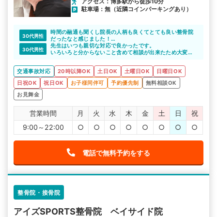
アクセス：博多駅から徒歩10分
駐車場：無（近隣コインパーキングあり）
時間の融通も聞くし院長の人柄も良くてとても良い整骨院
30代男性
だったなと感じました！
また通いたいです！
先生はいつも親切な対応で良かったです。
30代男性
いろいろと分からないこと含めて相談が出来たため大変助
かりました。
交通事故対応
20時以降OK
土日OK
土曜日OK
日曜日OK
日祝OK
祝日OK
お子様同伴可
予約優先制
無料相談OK
お見舞金
営業時間
月
火
水
木
金
土
日
祝
9:00～22:00
○
○
○
○
○
○
○
○
電話で無料予約をする
整骨院・接骨院
アイズSPORTS整骨院 ベイサイド院