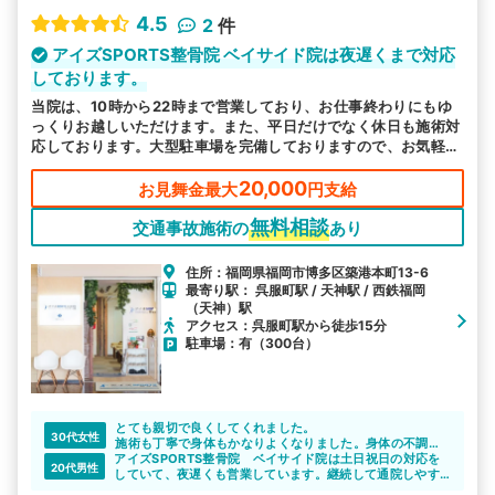
4.5
2
件
アイズSPORTS整骨院 ベイサイド院は夜遅くまで対応
しております。
当院は、10時から22時まで営業しており、お仕事終わりにもゆ
っくりお越しいただけます。また、平日だけでなく休日も施術対
応しております。大型駐車場を完備しておりますので、お気軽に
お越しください。
20,000
お見舞金最大
円支給
無料相談
交通事故施術の
あり
住所：福岡県福岡市博多区築港本町13-6
最寄り駅： 呉服町駅 / 天神駅 / 西鉄福岡
（天神）駅
アクセス：呉服町駅から徒歩15分
駐車場：有（300台）
とても親切で良くしてくれました。
30代女性
施術も丁寧で身体もかなりよくなりました。身体の不調が
アイズSPORTS整骨院 ベイサイド院は土日祝日の対応を
あったらまた行きたいと思いました！
20代男性
していて、夜遅くも営業しています。継続して通院しやす
いのでよいですよね。