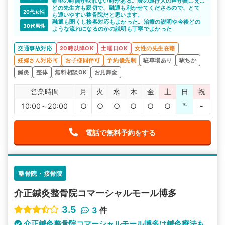
希望の時間が取れない時がある。表の通行人の声が聞こえ
る。
どの先生方も親切で、融通も利かせてくださるので、とて
20代女性
も通いやすい整骨院だと思います。
融通も聞くし接客対応もよかった。治療の説明や今後どの
30代男性
ような流れになるのかの説明も丁寧でよかった
交通事故対応
20時以降OK
土曜日OK
女性の先生在籍
妊婦さん対応可
お子様同伴可
予約優先制
駐車場あり
駅ちか
鍼灸
整体
無料相談OK
お見舞金
営業時間
月
火
水
木
金
土
日
祝
10:00～20:00
○
○
○
○
○
○
℡
-
電話で無料予約をする
整骨院・接骨院
介正鍼灸整骨院コマーシャルモール博多
3.5
3
件
介正鍼灸整骨院コマーシャルモール博多は鍼灸療法も