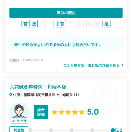
痛みの部位
首
腰
頭
肘
手首
背中
肩
腕
膝
足
先生の対応がよいのでほかの人にも勧めたいです。
投稿日：2025-05-06
こころ整骨院 麦野院の詳細を見る
六花鍼灸整骨院 川端本店
住所：福岡県福岡市博多区上川端町5-111
総合
5.0
評価
40代
男性
5.0
利便性