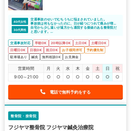
交通事故のせいでむちうちに悩まされていました。
40代女性
事故後は何もなかったのに、日が経つにつれて痛みが増し
ていき、悩んでいた時、こちらの先生は親身になってくれ
自宅から少し遠いが遠方から通院する価値のある整骨院だ
30代男性
ました。しっかり話を聞いて下さり、それからどのように
と思います。
施術するかなど今後の事を分かりやすく説明してくれまし
頻繁には通院出来ていませんが、ここに来ると安心感と施
た。
術の技術力が全然違います。
交通事故対応
早朝OK
20時以降OK
土日OK
土曜日OK
コミュニケーションをしっかりとってくれる整骨院が一番
痛みを軽減していく為に、出来る範囲で通院して行きたい
ですね。
と思います。
日曜日OK
日祝OK
祝日OK
お子様同伴可
予約優先制
駐車場あり
鍼灸
無料相談OK
お見舞金
営業時間
月
火
水
木
金
土
日
祝
9:00～21:00
○
○
○
○
○
○
○
○
電話で無料予約をする
整骨院・接骨院
フジヤマ整骨院 フジヤマ鍼灸治療院