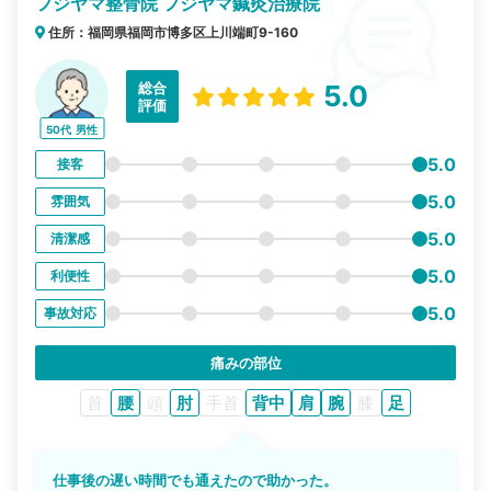
フジヤマ整骨院 フジヤマ鍼灸治療院
住所：福岡県福岡市博多区上川端町9-160
総合
5.0
評価
50代
男性
5.0
接客
5.0
雰囲気
5.0
清潔感
5.0
利便性
5.0
事故対応
痛みの部位
首
腰
頭
肘
手首
背中
肩
腕
膝
足
仕事後の遅い時間でも通えたので助かった。