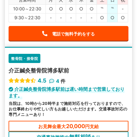
10:00～22:30
○
○
○
○
○
℡
℡
-
9:30～22:30
-
-
-
-
-
○
○
○
電話で無料予約をする
整骨院・接骨院
介正鍼灸整骨院博多駅前
4.5
4
件
介正鍼灸整骨院博多駅前は遅い時間まで営業しており
ます。
当院は、10時から20時半まで施術対応を行っておりますので、
お仕事終わりや忙しい方もお越しいただけます。交通事故対応の
専門メニューあり！
20,000
お見舞金最大
円支給
無料相談