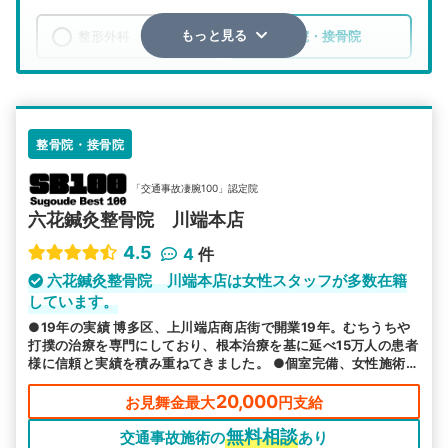
整形外科
整骨院・接骨院
もっと見る
エリア
福岡県
福岡市博多区
検索する
整骨院・接骨院
「交通事故凄腕100」認定院
詳細条件で絞り込む
六花鍼灸整骨院 川端本店
その他の検索方法
4.5
4
件
駅から探す
院名から探す
六花鍼灸整骨院 川端本店は女性スタッフが多数在籍
しています。
●19年の実績 博多区、上川端店商店街で開業19年。むちうちや
打撲の治療を専門にしており、根本治療を基に延べ15万人の患者
様に信頼と実績を積み重ねてきました。 ●個室完備、女性施術者
常時在中 個室完備で落ち着いた空間で周囲を気にする事無く、
施術を受けて頂けます。女性施術者が常に在籍しており、女性の
20,000
お見舞金最大
円支給
患者様も何でも相談して頂けます。 ●駅チカ、雨に濡れず来院可
無料相談
能 地下鉄中洲川端駅、祇園駅から徒歩5分以内、商店街アーケー
交通事故施術の
あり