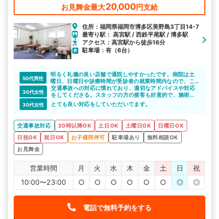
20,000
お見舞金最大
円支給
住所：福岡県福岡市博多区美野島3丁目14-7
最寄り駅： 高宮駅 / 西鉄平尾駅 / 博多駅
アクセス：高宮駅から徒歩16分
駐車場：有（6台）
明るく礼儀の良い店舗で通院しやすかったです。病院は土
50代男性
曜日、日曜日や診療時間が受診者の就業時間内なので、こ
の様なサイトで近所や職場の近くの整骨院など調べて頂き
交通事故への対応に慣れており、適切なアドバイスや対応
30代女性
併用診療をされた方が良いかと思いました。
をしてくださる。スタッフの方の接客も好意的で、施術も
丁寧でよい。
とても良い対応をしていただいてます。
30代女性
交通事故対応
20時以降OK
土日OK
土曜日OK
日曜日OK
日祝OK
祝日OK
お子様同伴可
駐車場あり
無料相談OK
お見舞金
営業時間
月
火
水
木
金
土
日
祝
10:00〜23:00
○
○
○
○
○
○
◎
◎
電話で無料予約をする