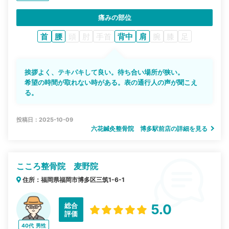
痛みの部位
首
腰
頭
肘
手首
背中
肩
腕
膝
足
挨拶よく、テキパキして良い。待ち合い場所が狭い。
希望の時間が取れない時がある。表の通行人の声が聞こえ
る。
投稿日：2025-10-09
六花鍼灸整骨院 博多駅前店の詳細を見る
こころ整骨院 麦野院
住所：福岡県福岡市博多区三筑1-6-1
総合
5.0
評価
40代
男性