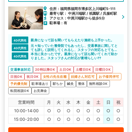
ド中なので雨に濡れません。
住所：福岡県福岡市博多区上川端町5-111
最寄り駅： 中洲川端駅 / 祇園駅 / 呉服町駅
アクセス：中洲川端駅から徒歩5分
駐車場：有
親身になって話を聞いてもらえたり施術も上手かった。
40代男性
元々知っていた整骨院でもあったし、交通事故に関してと
40代男性
ても詳しく説明してくれるし、スタッフの対応もとても良
かった。
本当に良かったです。親身になって話も聞いてくれて助か
40代男性
りました。スタッフさんの対応が素晴らしい??
交通事故対応
20時以降OK
土日OK
土曜日OK
日曜日OK
日祝OK
祝日OK
女性の先生在籍
妊婦さん対応可
お子様同伴可
予約優先制
駐車場あり
駅ちか
鍼灸
整体
無料相談OK
転院相談OK
お見舞金
営業時間
月
火
水
木
金
土
日
祝
10:00-14:00
○
○
○
○
○
○
○
○
15:00-20:00
○
○
○
○
○
○
○
○