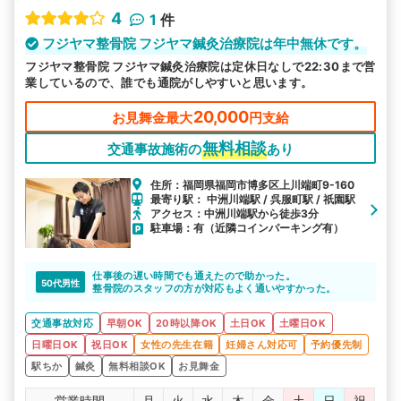
4
1
件
フジヤマ整骨院 フジヤマ鍼灸治療院は年中無休です。
フジヤマ整骨院 フジヤマ鍼灸治療院は定休日なしで22:30まで営
業しているので、誰でも通院がしやすいと思います。
20,000
お見舞金最大
円支給
無料相談
交通事故施術の
あり
住所：福岡県福岡市博多区上川端町9-160
最寄り駅： 中洲川端駅 / 呉服町駅 / 祇園駅
アクセス：中洲川端駅から徒歩3分
駐車場：有（近隣コインパーキング有）
仕事後の遅い時間でも通えたので助かった。
50代男性
整骨院のスタッフの方が対応もよく通いやすかった。
交通事故対応
早朝OK
20時以降OK
土日OK
土曜日OK
日曜日OK
祝日OK
女性の先生在籍
妊婦さん対応可
予約優先制
駅ちか
鍼灸
無料相談OK
お見舞金
営業時間
月
火
水
木
金
土
日
祝