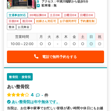
アクセス：中洲川端駅から徒歩5分
駐車場：無
交通事故対応
20時以降OK
土日OK
土曜日OK
日曜日OK
日祝OK
祝日OK
妊婦さん対応可
お子様同伴可
予約優先制
整体
お見舞金
営業時間
月
火
水
木
金
土
日
祝
10:00～22:00
○
○
-
○
○
○
◎
◎
電話で無料予約をする
整骨院・接骨院
あい整骨院
4
-
件
あい整骨院は年中無休です。
当院は、お仕事や家事でお忙しい皆様が遅い時間や休日にもお越