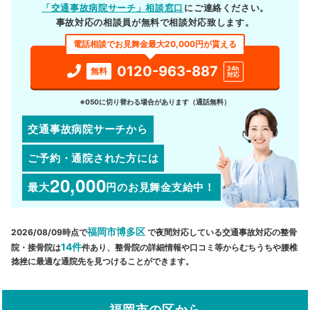
「交通事故病院サーチ」相談窓口
にご連絡ください。
事故対応の相談員が無料で相談対応致します。
電話相談でお見舞金最大20,000円が貰える
0120-963-887
24h
無料
対応
※050に切り替わる場合があります（通話無料）
交通事故病院サーチから
ご予約・通院された方には
20,000
最大
円
のお見舞金支給中！
福岡市博多区
2026/08/09時点で
で夜間対応している交通事故対応の整骨
14件
院・接骨院は
件あり、整骨院の詳細情報や口コミ等からむちうちや腰椎
捻挫に最適な通院先を見つけることができます。
福岡市の区から