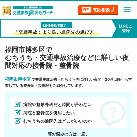
menu
電話相談
無料
LINE登録者限定！
LINEに
登録
「交通事故：より良い通院先の選び方」
福岡市博多区で
むちうち・交通事故治療などに詳しい夜
間対応の接骨院・整骨院
福岡市博多区
で交通事故治療・むちうち等に詳しい夜間（20時以降）も営
業している整骨院・接骨院をご紹介しています。
病院や整形外科だと時間が合わない
病院と整骨院を併用したい
むちうちの通院先はどこがいいのか
等お悩みの方は一度、