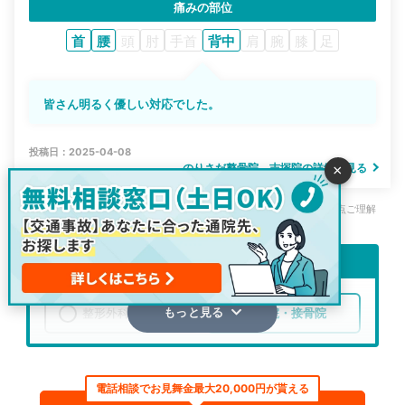
痛みの部位
首
腰
頭
肘
手首
背中
肩
腕
膝
足
皆さん明るく優しい対応でした。
投稿日：2025-04-08
のりさだ整骨院 吉塚院の詳細を見る
×
※評判はご利用者様のご利用当時の主観的なご意見・ご感想です。その点ご理解
の上、一つの参考としてご活用ください。
通院先を再検索
整形外科
整骨院・接骨院
もっと見る
エリア
福岡県
福岡市博多区
電話相談でお見舞金最大20,000円が貰える