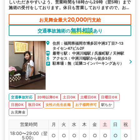
しいただきやすいよう、営業時間を18時から29時（翌5時）まで
施術の受付をしております。休日も営業しておりますので、お好
きな日時にお越しください。
20,000
お見舞金最大
円支給
無料相談
交通事故施術の
あり
住所：福岡県福岡市博多区中洲3丁目7-13
タイセン47ビル2F
最寄り駅： 中洲川端駅 / 呉服町駅 / 天神駅
アクセス：中洲川端駅から徒歩3分
駐車場：無（近隣コインパーキングあり）
交通事故対応
20時以降OK
土日OK
土曜日OK
日曜日OK
日祝OK
祝日OK
女性の先生在籍
お子様同伴可
駅ちか
お見舞金
営業時間
月
火
水
木
金
土
日
祝
18:00〜29:00（翌
○
○
○
○
○
○
○
○
5:00）