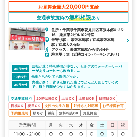
20,000
お見舞金最大
円支給
無料相談
交通事故施術の
あり
住所：千葉県千葉市花見川区幕張本郷6-25-
16 栗原第2ビル102号室
最寄り駅： 幕張本郷駅 / 京成幕張本郷
駅 / 京成大久保駅
アクセス：幕張本郷駅から徒歩4分
駐車場：無（近隣コインパーキングあり）
回転が速く待ち時間が少ない。セルフのウォーターサーバ
30代女性
ーがありコーヒーも飲める。
子どもの対応にも慣れており、幅広い年齢層が通える。
先生たちがとても親切だった。
10代女性
先生が多く、皆さん慣れた感じでどんどん回していくの
30代女性
で、待ち時間が少なく助かります。
遅くまで営業しているので仕事帰りでも通いやすいです。1
人の施術時間が20分前後なのでちょっと物足りなさはあり
交通事故対応
20時以降OK
土日OK
土曜日OK
日曜日OK
ますが、先生達と話してると気持ちが晴れていきますの
で、短く感じるだけかもしれません。
日祝OK
祝日OK
女性の先生在籍
妊婦さん対応可
お子様同伴可
予約優先制
駅ちか
鍼灸
無料相談OK
お見舞金
営業時間
月
火
水
木
金
土
日
祝
11:00～21:00
○
○
○
○
○
○
○
○