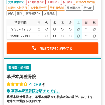
交通事故対応
20時以降OK
土曜日OK
祝日OK
女性の先生在籍
妊婦さん対応可
お子様同伴可
予約優先制
駐車場あり
駅ちか
鍼灸
整体
無料相談OK
お見舞金
営業時間
月
火
水
木
金
土
日
祝
9:30～12:30
○
○
○
○
○
◎
℡
◎
15:00～21:00
○
○
○
○
○
◎
℡
◎
電話で無料予約をする
整骨院・接骨院
幕張本郷整骨院
4
5
件
幕張本郷整骨院は駅チカです。
幕張本郷整骨院は、幕張本郷駅から徒歩2分の場所にあります。
電車での通院が便利です。