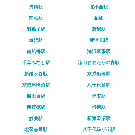
馬橋駅
北小金駅
南柏駅
柏駅
我孫子駅
蘇我駅
舞浜駅
新浦安駅
南船橋駅
海浜幕張駅
千葉みなと駅
流山おおたかの森駅
新鎌ヶ谷駅
京成船橋駅
京成津田沼駅
八千代台駅
勝田台駅
浦安駅
南行徳駅
行徳駅
妙典駅
新津田沼駅
北習志野駅
八千代緑が丘駅