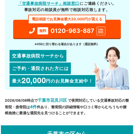
「交通事故病院サーチ」相談窓口
にご連絡ください。
事故対応の相談員が無料で相談対応致します。
電話相談でお見舞金最大20,000円が貰える
0120-963-887
24h
無料
対応
※050に切り替わる場合があります（通話無料）
交通事故病院サーチから
ご予約・通院された方には
20,000
最大
円
のお見舞金支給中！
千葉市花見川区
2026/08/08時点で
で夜間対応している交通事故対応の整
4件
骨院・接骨院は
件あり、整骨院の詳細情報や口コミ等からむちうちや腰
椎捻挫に最適な通院先を見つけることができます。
千葉市の区から