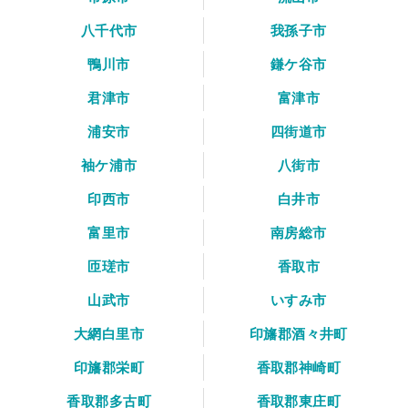
八千代市
我孫子市
鴨川市
鎌ケ谷市
君津市
富津市
浦安市
四街道市
袖ケ浦市
八街市
印西市
白井市
富里市
南房総市
匝瑳市
香取市
山武市
いすみ市
大網白里市
印旛郡酒々井町
印旛郡栄町
香取郡神崎町
香取郡多古町
香取郡東庄町