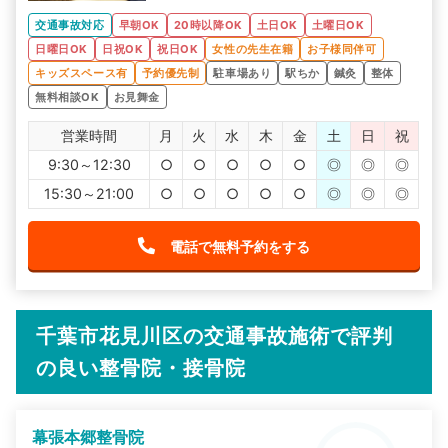
交通事故対応
早朝OK
20時以降OK
土日OK
土曜日OK
日曜日OK
日祝OK
祝日OK
女性の先生在籍
お子様同伴可
キッズスペース有
予約優先制
駐車場あり
駅ちか
鍼灸
整体
無料相談OK
お見舞金
営業時間
月
火
水
木
金
土
日
祝
9:30～12:30
○
○
○
○
○
◎
◎
◎
15:30～21:00
○
○
○
○
○
◎
◎
◎
電話で無料予約をする
千葉市花見川区の交通事故施術で評判
の良い整骨院・接骨院
幕張本郷整骨院