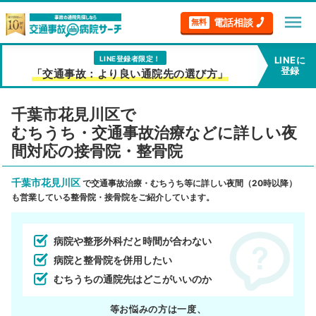
menu
電話相談
無料
LINE登録者限定！
LINEに
登録
「交通事故：より良い通院先の選び方」
千葉市花見川区で
むちうち・交通事故治療などに詳しい夜
間対応の接骨院・整骨院
千葉市花見川区
で交通事故治療・むちうち等に詳しい夜間（20時以降）
も営業している整骨院・接骨院をご紹介しています。
病院や整形外科だと時間が合わない
病院と整骨院を併用したい
むちうちの通院先はどこがいいのか
等お悩みの方は一度、