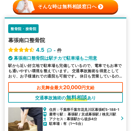
そんな時は無料相談窓口へ
整骨院・接骨院
幕張南口整骨院
4.5
-
件
幕張南口整骨院は駅チカで駐車場もご用意
駅から近い好立地で駐車場も完備しているので、電車でもお車で
も通いやすい環境を整えています。 交通事故施術を得意として
おり、お子様連れでの通院も可能です。 休日も営業しているの
で、お忙しい方もご都合に合わせてお越しいただけます。
20,000
お見舞金最大
円支給
無料相談
交通事故施術の
あり
住所：千葉県千葉市花見川区幕張町5-188-1
最寄り駅： 幕張駅 / 京成幕張駅 / 検見川駅
アクセス：幕張駅から徒歩4分
駐車場：有（1〜5台）