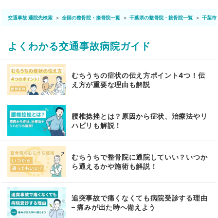
交通事故 通院先検索
全国の整骨院・接骨院一覧
千葉県の整骨院・接骨院一覧
千葉市
よくわかる交通事故病院ガイド
むちうちの症状の伝え方ポイント4つ！伝
え方が重要な理由も解説
腰椎捻挫とは？原因から症状、治療法やリ
ハビリも解説！
むちうちで整骨院に通院していい？いつか
ら通えるかや施術も解説！
追突事故で痛くなくても病院受診する理由
– 痛みが出た時へ備えよう