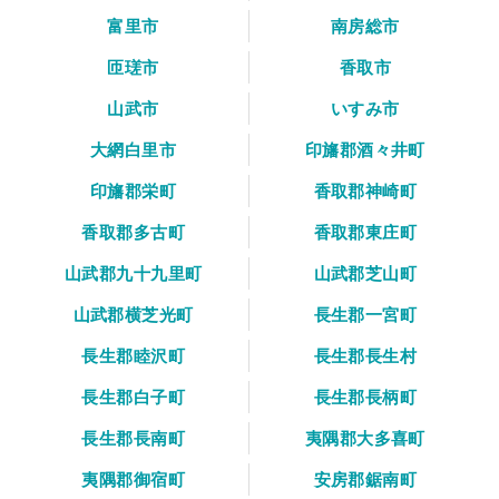
富里市
南房総市
匝瑳市
香取市
山武市
いすみ市
大網白里市
印旛郡酒々井町
印旛郡栄町
香取郡神崎町
香取郡多古町
香取郡東庄町
山武郡九十九里町
山武郡芝山町
山武郡横芝光町
長生郡一宮町
長生郡睦沢町
長生郡長生村
長生郡白子町
長生郡長柄町
長生郡長南町
夷隅郡大多喜町
夷隅郡御宿町
安房郡鋸南町