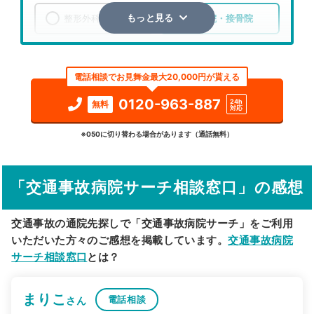
整形外科
整骨院・接骨院
もっと見る
エリア
千葉県
千葉市花見川区
電話相談でお見舞金最大20,000円が貰える
検索する
0120-963-887
24h
無料
対応
詳細条件で絞り込む
※050に切り替わる場合があります（通話無料）
その他の検索方法
「交通事故病院サーチ相談窓口」の感想
駅から探す
院名から探す
交通事故の通院先探しで「交通事故病院サーチ」をご利用
いただいた方々のご感想を掲載しています。
交通事故病院
サーチ相談窓口
とは？
まりこ
電話相談
さん