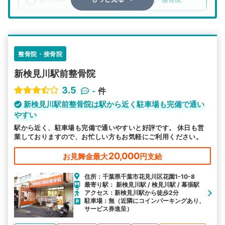
エリア
千葉県
千葉市花見川区
検索する
整骨院・接骨院
新検見川駅前整骨院
詳細条件で絞り込む
3.5
-
件
その他の検索方法
新検見川駅前整骨院は駅から近く駐車場も完備で通い
やすい
駅から探す
院名から探す
駅から近く、駐車場も完備で通いやすいと好評です。 休日も営
業しておりますので、お忙しい方もお気軽にご利用ください。
20,000
お見舞金最大
円支給
住所：千葉県千葉市花見川区花園1-10-8
最寄り駅： 新検見川駅 / 検見川駅 / 幕張駅
アクセス：新検見川駅から徒歩2分
駐車場：無（近隣にコインパーキングあり、
サービス券進呈）