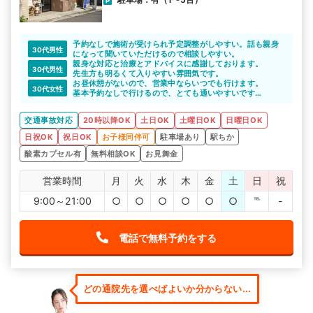
予約なしで施術が受けられ予定調整がしやすい。話も親身
30代男性
になって聞いていただけるので相談しやすい。
親身な対応と治療とアドバイスに感謝しております。
30代男性
先生方も明るくて入りやすい雰囲気です。
お昼休憩がないので、営業中ならいつでも行けます。
30代女性
基本予約なしで行けるので、とても通いやすいです。
色々なわがままに聞いていただいてありがたいです。
交通事故対応
20時以降OK
土日OK
土曜日OK
日曜日OK
日祝OK
祝日OK
お子様同伴可
駐車場あり
駅ちか
酸素カプセル有
無料相談OK
お見舞金
営業時間
月
火
水
木
金
土
日
祝
9:00～21:00
○
○
○
○
○
○
℡
-
電話で無料予約をする
どの通院先を選べばよいか分からない...