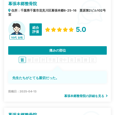
幕張本郷整骨院
住所：千葉県千葉市花見川区幕張本郷6-25-16 栗原第2ビル102号
室
総合
5.0
評価
10代
女性
痛みの部位
首
腰
頭
肘
手首
背中
肩
腕
膝
足
先生たちがとても親切だった。
投稿日：2025-04-13
幕張本郷整骨院の詳細を見る
幕張本郷整骨院