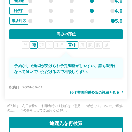
4.0
清潔感
4.0
利便性
5.0
事故対応
痛みの部位
首
腰
頭
肘
手首
背中
肩
腕
膝
足
予約なしで施術が受けられ予定調整がしやすい。話も親身に
なって聞いていただけるので相談しやすい。
投稿日：2024-05-01
ゆず整骨院鍼灸院の詳細を見る
※評判はご利用者様のご利用当時の主観的なご意見・ご感想です。その点ご理解
の上、一つの参考としてご活用ください。
通院先を再検索