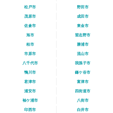
松戸市
野田市
茂原市
成田市
佐倉市
東金市
旭市
習志野市
柏市
勝浦市
市原市
流山市
八千代市
我孫子市
鴨川市
鎌ケ谷市
君津市
富津市
浦安市
四街道市
袖ケ浦市
八街市
印西市
白井市