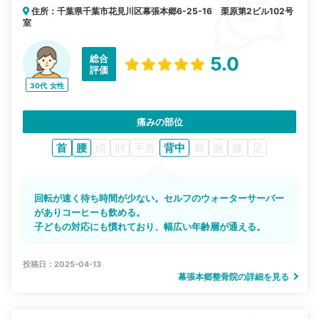
住所：千葉県千葉市花見川区幕張本郷6-25-16 栗原第2ビル102号
室
総合
5.0
評価
30代
女性
痛みの部位
首
腰
頭
肘
手首
背中
肩
腕
膝
足
回転が速く待ち時間が少ない。セルフのウォーターサーバー
がありコーヒーも飲める。
子どもの対応にも慣れており、幅広い年齢層が通える。
投稿日：2025-04-13
幕張本郷整骨院の詳細を見る