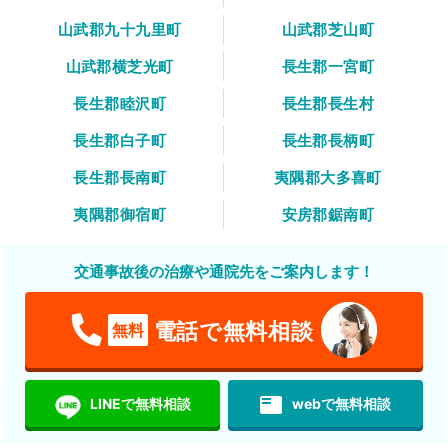
山武郡九十九里町
山武郡芝山町
山武郡横芝光町
長生郡一宮町
長生郡睦沢町
長生郡長生村
長生郡白子町
長生郡長柄町
長生郡長南町
夷隅郡大多喜町
夷隅郡御宿町
安房郡鋸南町
交通事故後の治療や通院先をご案内します！
電話で無料相談
無料
featured_play_list
LINEで無料相談
webで無料相談