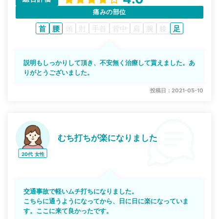
痛みの部位
首
腰
頭
肘
手首
背中
肩
腕
膝
足
説明もしっかりして頂き、不安無く治療して貰えました。あ
りがとうございました。
投稿日：2021-05-10
むち打ちが楽になりました
20代
女性
交通事故で軽いムチ打ちになりました。
こちらに通うようになってから、日に日に楽になっていま
す。ここに来て良かったです。