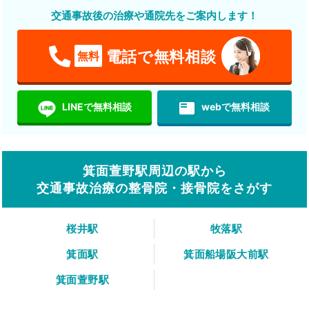
交通事故後の治療や通院先をご案内します！
電話で無料相談
無料
featured_play_list
LINEで無料相談
webで無料相談
箕面萱野駅周辺の駅から
交通事故治療の整骨院・接骨院をさがす
桜井駅
牧落駅
箕面駅
箕面船場阪大前駅
箕面萱野駅