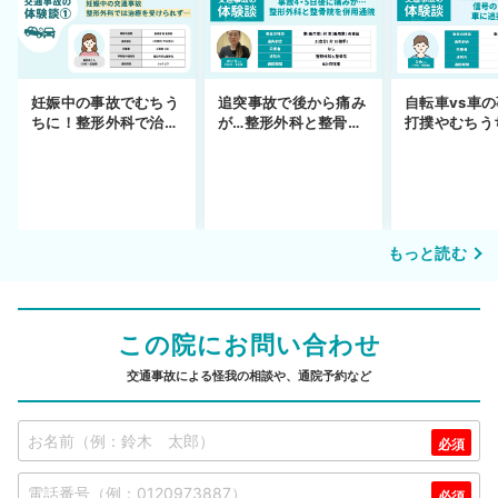
妊娠中の事故でむちう
追突事故で後から痛み
自転車vs車
ちに！整形外科で治療
が…整形外科と整骨院
打撲やむちう
できず
の併用通院〜示談まで
を進めるまで
もっと読む
この院にお問い合わせ
交通事故による怪我の相談や、通院予約など