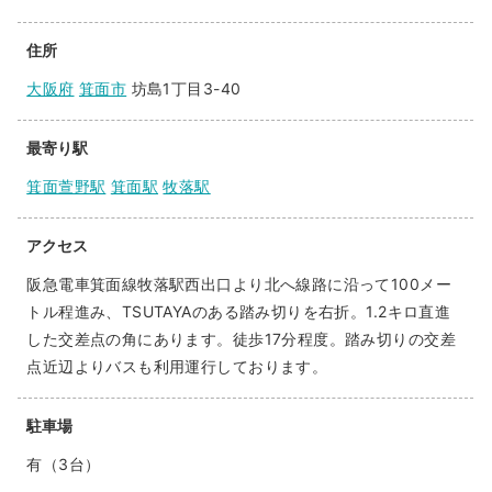
住所
大阪府
箕面市
坊島1丁目3-40
最寄り駅
箕面萱野駅
箕面駅
牧落駅
アクセス
阪急電車箕面線牧落駅西出口より北へ線路に沿って100メー
トル程進み、TSUTAYAのある踏み切りを右折。1.2キロ直進
した交差点の角にあります。徒歩17分程度。踏み切りの交差
点近辺よりバスも利用運行しております。
駐車場
有（3台）