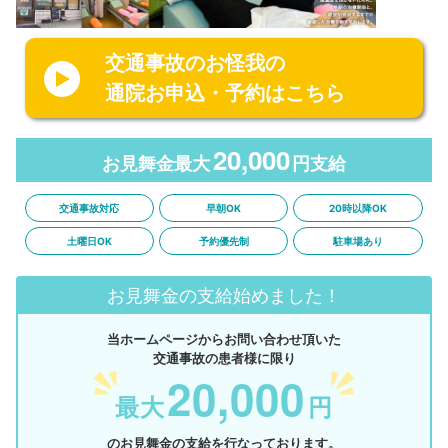
交通事故のお怪我の
通院お申込・予約はこちら
20,000
お見舞金最大
円支給
交通事故対応
早朝OK
20時以降OK
土曜日OK
予約優先制
駐車場あり
お見舞金の支給始めました！
当ホームページからお問い合わせ頂いた
交通事故の患者様に限り
20,000
最大
円
のお見舞金の支給を行なっております。