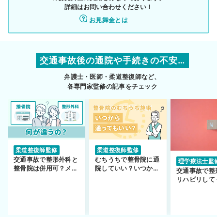
詳細はお問い合わせください！
お見舞金とは
交通事故後の通院や手続きの不安…
弁護士・医師・柔道整復師など、
各専門家監修の記事をチェック
柔道整復師監修
柔道整復師監修
交通事故で整形外科と
むちうちで整骨院に通
理学療法士監
整骨院は併用可？メリ
院していい？いつから
交通事故で整
ットや注意点を解説
通えるかや施術も解
リハビリして
説！
い…転院する