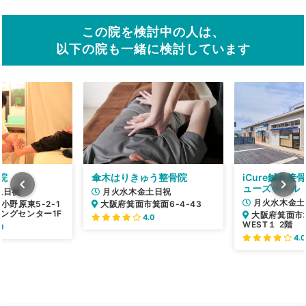
この院を検討中の人は、
以下の院も一緒に検討しています
院
傘木はりきゅう整骨院
iCure鍼灸
ューズモール
土日祝
月火水木金土日祝
月火水木金土
小野原東5-2-1
大阪府箕面市箕面6-4-43
ングセンター1F
大阪府箕面市
4.0
WEST１ 2階
0
4.0