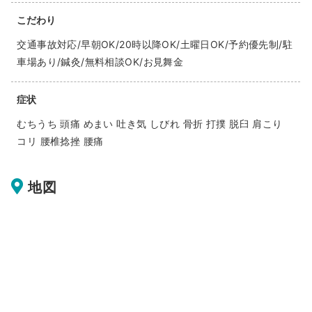
こだわり
交通事故対応/早朝OK/20時以降OK/土曜日OK/予約優先制/駐
車場あり/鍼灸/無料相談OK/お見舞金
症状
むちうち 頭痛 めまい 吐き気 しびれ 骨折 打撲 脱臼 肩こり
コリ 腰椎捻挫 腰痛
地図