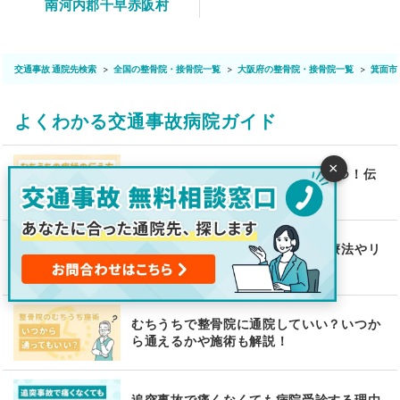
南河内郡千早赤阪村
交通事故 通院先検索
全国の整骨院・接骨院一覧
大阪府の整骨院・接骨院一覧
箕面市
よくわかる交通事故病院ガイド
×
むちうちの症状の伝え方ポイント4つ！伝
え方が重要な理由も解説
腰椎捻挫とは？原因から症状、治療法やリ
ハビリも解説！
むちうちで整骨院に通院していい？いつか
ら通えるかや施術も解説！
追突事故で痛くなくても病院受診する理由