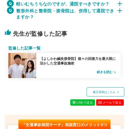
軽いむちうちなのですが、通院すべきですか？
整形外科と整骨院・接骨院は、併用して通院でき
ますか？
thumb_up
先生が監修した記事
監修した記事一覧
【よしかわ鍼灸接骨院】個々の回復力を最大限に
活かした交通事故施術
続きを読む
navigate_next
修正依頼はこちら
LINEで送る
メールで送る
「交通事故病院サーチ」相談窓口のメリット3つ