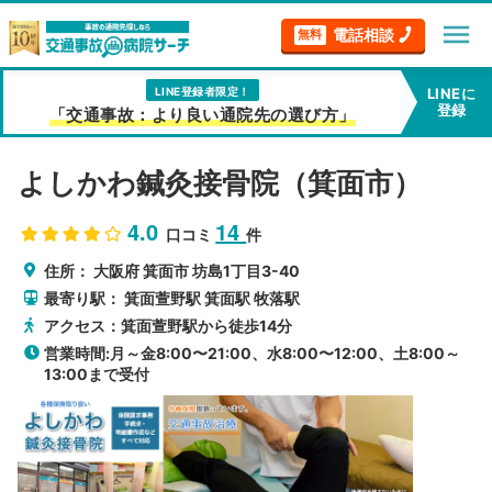
menu
電話相談
無料
LINE登録者限定！
LINEに
登録
「交通事故：より良い通院先の選び方」
よしかわ鍼灸接骨院（箕面市）
4.0
14
口コミ
件
住所：
大阪府
箕面市
坊島1丁目3-40
最寄り駅：
箕面萱野駅
箕面駅
牧落駅
アクセス：箕面萱野駅から徒歩14分
営業時間:月～金8:00〜21:00、水8:00〜12:00、土8:00～
13:00まで受付