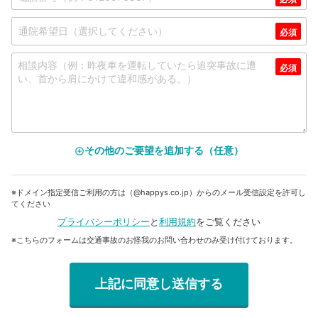
その他のご要望を追加する（任意）
add_circle_outline
※ドメイン指定受信ご利用の方は（@happys.co.jp）からのメール受信設定を許可し
てください
プライバシーポリシー
と
利用規約
をご覧ください
※こちらのフォームは交通事故のお怪我のお問い合わせのみ受け付けております。