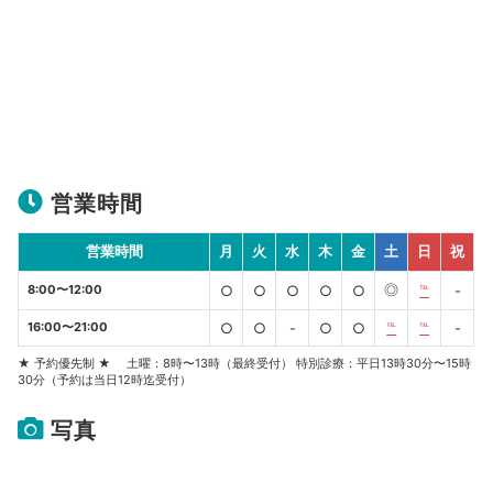
営業時間
営業時間
月
火
水
木
金
土
日
祝
◎
8:00〜12:00
○
○
○
○
○
℡
-
16:00〜21:00
○
○
-
○
○
℡
℡
-
★ 予約優先制 ★ 土曜：8時〜13時（最終受付） 特別診療：平日13時30分〜15時
30分（予約は当日12時迄受付）
写真