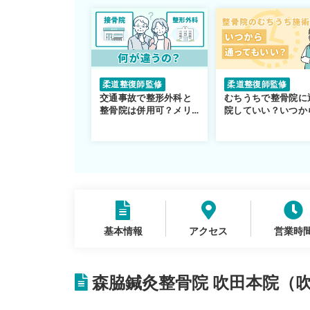
柔道整復師監修
柔道整復師監修
交通事故で整形外科と
むちうちで整骨院に
整骨院は併用可？メリ
院していい？いつか
ットや注意点を解説
通えるかや施術も解
説！
基本情報
アクセス
営業時
森脇鍼灸整骨院 吹田本院（吹