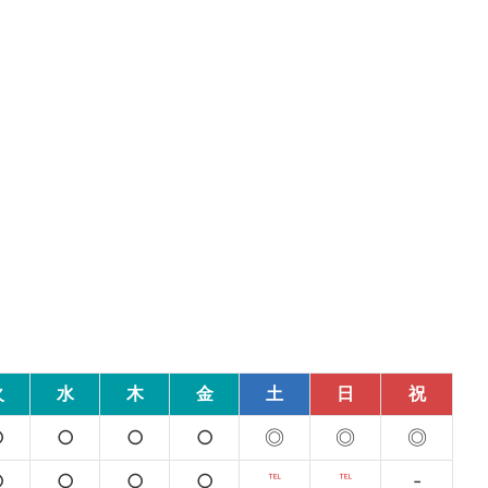
火
水
木
金
土
日
祝
○
○
○
○
◎
◎
◎
○
○
○
○
℡
℡
-