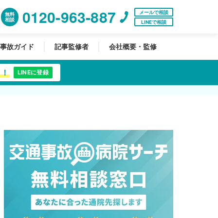
0120-963-887
メールで相談
無料
相談
LINEで相談
事故ガイド
記事監修者
会社概要・監修
中！
LINEに登録