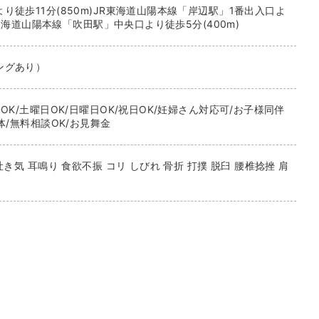
り徒歩11分(850m)JR東海道山陽本線「岸辺駅」1番出入口よ
JR東海道山陽本線「吹田駅」中央口より徒歩5分(400m)
ングあり）
OK/土曜日OK/日曜日OK/祝日OK/妊婦さん対応可/お子様同伴
体/無料相談OK/お見舞金
吐き気 耳鳴り 食欲不振 コリ しびれ 骨折 打撲 脱臼 腰椎捻挫 肩