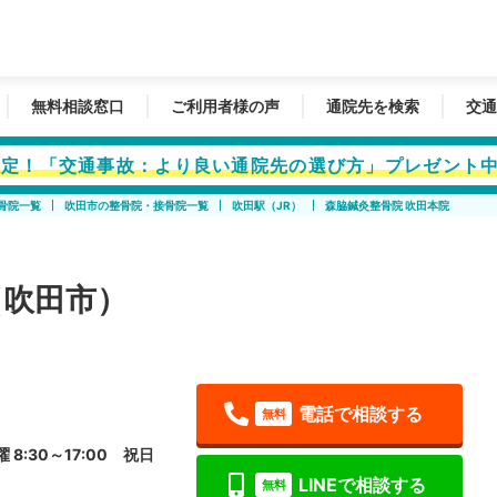
無料相談窓口
ご利用者様の声
通院先を検索
交通
者限定！「交通事故：より良い通院先の選び方」プレゼント
骨院一覧
吹田市の整骨院・接骨院一覧
吹田駅（JR）
森脇鍼灸整骨院 吹田本院
（吹田市）
電話で相談する
無料
曜 8:30～17:00 祝日
LINEで相談する
無料