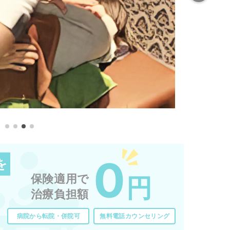
0
を
保険適用で
円
治療負担額
病院から転院・併院可
無料電話カウンセリング