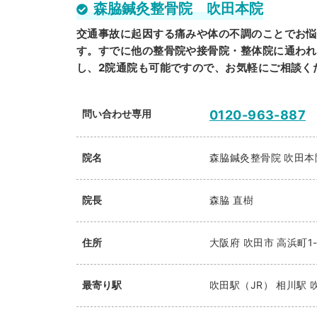
森脇鍼灸整骨院 吹田本院
交通事故に起因する痛みや体の不調のことでお悩
す。すでに他の整骨院や接骨院・整体院に通われ
し、2院通院も可能ですので、お気軽にご相談く
問い合わせ専用
0120-963-887
院名
森脇鍼灸整骨院 吹田本
院長
森脇 直樹
住所
大阪府
吹田市
高浜町1-
最寄り駅
吹田駅（JR）
相川駅