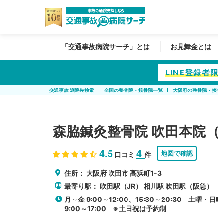
「交通事故病院サーチ」とは
お見舞金とは
LINE登録
交通事故 通院先検索
全国の整骨院・接骨院一覧
大阪府の整骨院・接
森脇鍼灸整骨院 吹田本院
4.5
4
地図で確認
口コミ
件
住所：
大阪府
吹田市
高浜町1-3
最寄り駅：
吹田駅（JR）
相川駅
吹田駅（阪急）
月～金 9:00～12:00、15:30～20:30 土曜・日
9:00～17:00 ※土日祝は予約制