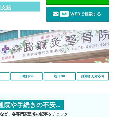
円支給
WEBで相談する
無料
K
日曜日OK
祝日OK
妊婦さん対応可
通院や手続きの不安…
師など、
各専門家監修の記事をチェック