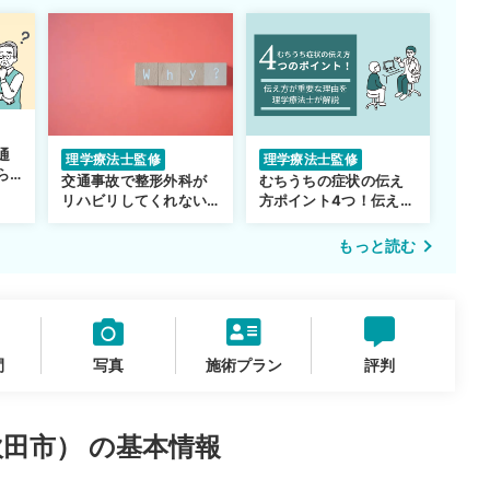
通
理学療法士監修
理学療法士監修
ら
交通事故で整形外科が
むちうちの症状の伝え
リハビリしてくれない…
方ポイント4つ！伝え方
転院するべき？
が重要な理由も解説
もっと読む
間
写真
施術プラン
評判
田市） の基本情報