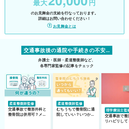
20,000
最大
円
のお見舞金の支給を行なっております。
詳細はお問い合わせください！
お見舞金とは
交通事故後の通院や手続きの不安…
弁護士・医師・柔道整復師など、
各専門家監修の記事をチェック
柔道整復師監修
柔道整復師監修
交通事故で整形外科と
むちうちで整骨院に通
理学療法士監
整骨院は併用可？メリ
院していい？いつから
交通事故で整
ットや注意点を解説
通えるかや施術も解
リハビリして
説！
い…転院する