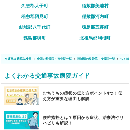
久慈郡大子町
稲敷郡美浦村
稲敷郡阿見町
稲敷郡河内町
結城郡八千代町
猿島郡五霞町
猿島郡境町
北相馬郡利根町
交通事故 通院先検索
全国の整骨院・接骨院一覧
茨城県の整骨院・接骨院一覧
つくば
よくわかる交通事故病院ガイド
むちうちの症状の伝え方ポイント4つ！伝
え方が重要な理由も解説
腰椎捻挫とは？原因から症状、治療法やリ
ハビリも解説！