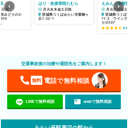
院
はり・灸接骨院たむら
えみんぐ接骨
土日祝
月火水木金土日祝
月火水木金土
市みどりの2-
茨城県つくばみらい市紫峰ヶ
茨城県つくば
M105
丘1-22-1
11-3 ウイン
りの107
5
4.5
交通事故後の治療や通院先をご案内します！
電話で無料相談
無料
featured_play_list
LINEで無料相談
webで無料相談
みらい平駅周辺の駅から