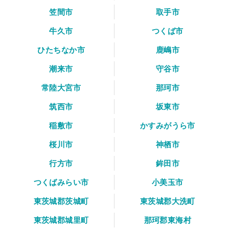
笠間市
取手市
牛久市
つくば市
ひたちなか市
鹿嶋市
潮来市
守谷市
常陸大宮市
那珂市
筑西市
坂東市
稲敷市
かすみがうら市
桜川市
神栖市
行方市
鉾田市
つくばみらい市
小美玉市
東茨城郡茨城町
東茨城郡大洗町
東茨城郡城里町
那珂郡東海村