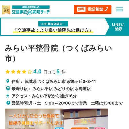
menu
電話相談
無料
LINE登録者限定！
LINEに
登録
「交通事故：より良い通院先の選び方」
みらい平整骨院（つくばみらい
市）
4.0
5
口コミ
件
住所：
茨城県
つくばみらい市
紫峰ヶ丘3-3-11
最寄り駅：
みらい平駅
みどりの駅
水海道駅
アクセス：みらい平駅から徒歩16分
営業時間:月～土 9:00～20:00まで営業 土曜は13:00まで