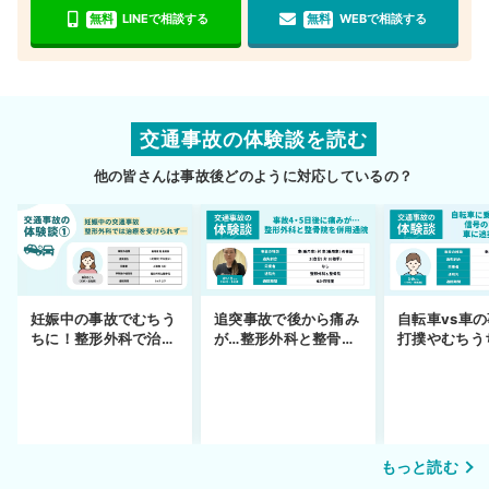
無料
LINEで相談する
無料
WEBで相談する
交通事故の体験談を読む
他の皆さんは事故後どのように対応しているの？
妊娠中の事故でむちう
追突事故で後から痛み
自転車vs車
ちに！整形外科で治療
が…整形外科と整骨院
打撲やむちう
できず
の併用通院〜示談まで
を進めるまで
もっと読む