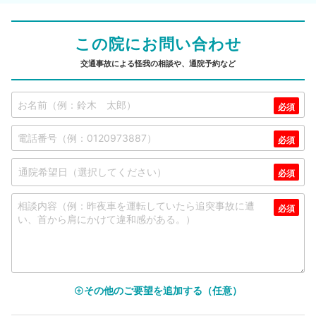
この院にお問い合わせ
交通事故による怪我の相談や、通院予約など
その他のご要望を追加する（任意）
add_circle_outline