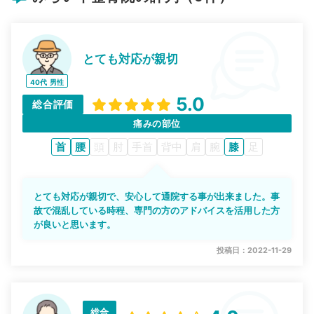
とても対応が親切
40代
男性
5.0
総合評価
痛みの部位
首
腰
頭
肘
手首
背中
肩
腕
膝
足
とても対応が親切で、安心して通院する事が出来ました。事
故で混乱している時程、専門の方のアドバイスを活用した方
が良いと思います。
投稿日：2022-11-29
総合