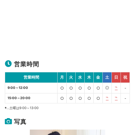
営業時間
営業時間
月
火
水
木
金
土
日
祝
◎
9:00～12:00
○
○
○
○
○
℡
-
15:00～20:00
○
○
○
○
○
℡
℡
-
◉…土曜は9:00～13:00
写真