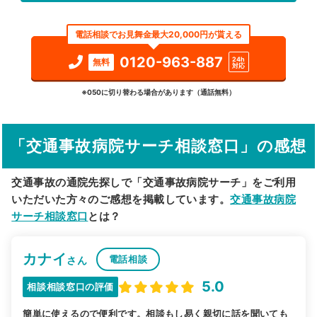
エリア
茨城県
稲敷郡河内町
電話相談でお見舞金最大20,000円が貰える
検索する
0120-963-887
24h
無料
対応
詳細条件で絞り込む
※050に切り替わる場合があります（通話無料）
その他の検索方法
「交通事故病院サーチ相談窓口」の感想
駅から探す
院名から探す
交通事故の通院先探しで「交通事故病院サーチ」をご利用
いただいた方々のご感想を掲載しています。
交通事故病院
サーチ相談窓口
とは？
カナイ
電話相談
さん
5.0
相談相談窓口の評価
簡単に使えるので便利です。相談もし易く親切に話を聞いても