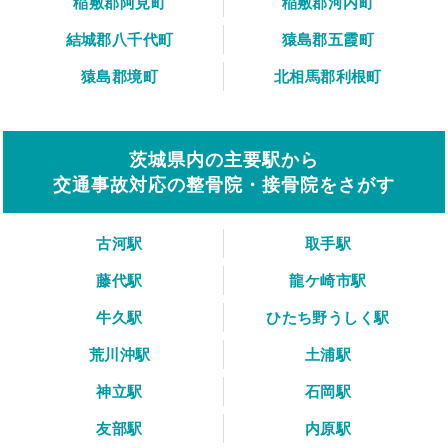
稲敷郡阿見町
稲敷郡河内町
結城郡八千代町
猿島郡五霞町
猿島郡境町
北相馬郡利根町
茨城県内の主要駅から
交通事故対応の整骨院・接骨院をさがす
古河駅
取手駅
藤代駅
龍ケ崎市駅
牛久駅
ひたち野うしく駅
荒川沖駅
土浦駅
神立駅
石岡駅
友部駅
内原駅