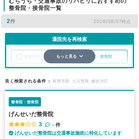
むちうち・交通事故のリハビリにおすすめの
整骨院・接骨院一覧
2
件
2026/08/07時点
通院先を再検索
整形外科
整骨院・接骨院
もっと見る
エリア
茨城県
稲敷郡河内町
良く検索される条件
：
夜間営業
土日営業
鍼灸対応
検索する
整骨院・接骨院
詳細条件で絞り込む
げんせいだ整骨院
その他の検索方法
3
-
件
駅から探す
院名から探す
げんせいだ整骨院は交通事故施術に特化しています