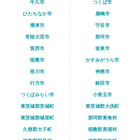
牛久市
つくば市
ひたちなか市
鹿嶋市
潮来市
守谷市
常陸大宮市
那珂市
筑西市
坂東市
稲敷市
かすみがうら市
桜川市
神栖市
行方市
鉾田市
つくばみらい市
小美玉市
東茨城郡茨城町
東茨城郡大洗町
東茨城郡城里町
那珂郡東海村
久慈郡大子町
稲敷郡美浦村