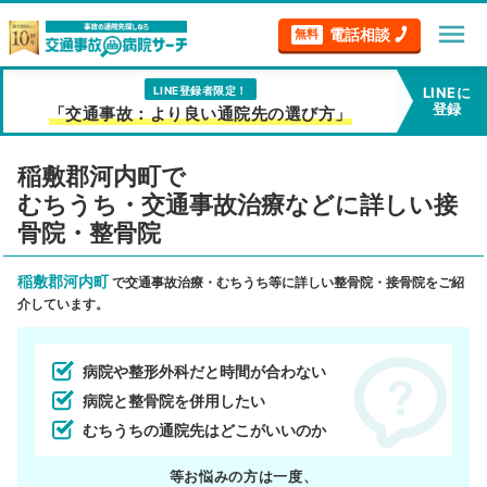
menu
電話相談
無料
LINE登録者限定！
LINEに
登録
「交通事故：より良い通院先の選び方」
稲敷郡河内町で
むちうち・交通事故治療などに詳しい接
骨院・整骨院
稲敷郡河内町
で交通事故治療・むちうち等に詳しい整骨院・接骨院をご紹
介しています。
病院や整形外科だと時間が合わない
病院と整骨院を併用したい
むちうちの通院先はどこがいいのか
等お悩みの方は一度、