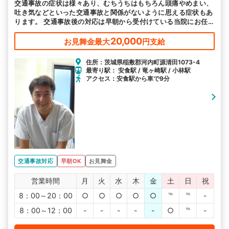
交通事故の症状は様々あり、むちうちはもちろん頭痛やめまい、
吐き気などといった交通事故と関係がないように思える症状もあ
ります。 交通事故後の対応は早朝から受付けている当院にお任
せください。
20,000
お見舞金最大
円支給
住所：茨城県稲敷郡河内町源清田1073-4
最寄り駅： 安食駅 / 竜ヶ崎駅 / 小林駅
アクセス：安食駅から車で9分
交通事故対応
早朝OK
お見舞金
営業時間
月
火
水
木
金
土
日
祝
8：00～20：00
○
○
○
○
○
℡
℡
-
8：00～12：00
-
-
-
-
-
○
℡
-