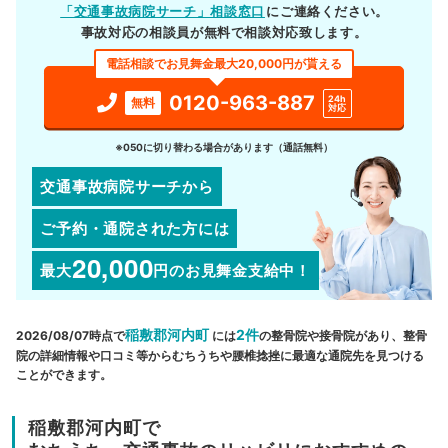
「交通事故病院サーチ」相談窓口
にご連絡ください。
事故対応の相談員が無料で相談対応致します。
電話相談でお見舞金最大20,000円が貰える
0120-963-887
24h
無料
対応
※050に切り替わる場合があります（通話無料）
交通事故病院サーチから
ご予約・通院された方には
20,000
最大
円
のお見舞金支給中！
稲敷郡河内町
2件
2026/08/07時点で
には
の整骨院や接骨院があり、整骨
院の詳細情報や口コミ等からむちうちや腰椎捻挫に最適な通院先を見つける
ことができます。
稲敷郡河内町で