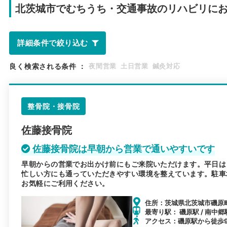
北茨城市で
むちうち・交通事故のリハビリに
詳細条件で絞り込む
良く検索される条件
：
夜間営業
土日営業
鍼灸対応
整骨院・接骨院
佐藤接骨院
佐藤接骨院は早朝から営業で通いやすいです
早朝からの営業でお出かけ前にもご来院いただけます。平日は
忙しい方にも通っていただきやすい環境を整えています。駐車
お気軽にご利用ください。
住所：茨城県北茨城市磯原町
最寄り駅： 磯原駅 / 南中郷
アクセス：磯原駅から徒歩