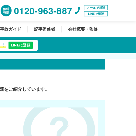
0120-963-887
メールで相談
無料
相談
LINEで相談
事故ガイド
記事監修者
会社概要・監修
中！
LINEに登録
院をご紹介しています。