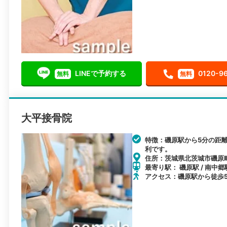
LINEで予約する
0120-9
無料
無料
大平接骨院
特徴：磯原駅から5分の距
利です。
住所：茨城県北茨城市磯原町
最寄り駅： 磯原駅 / 南中郷
アクセス：磯原駅から徒歩