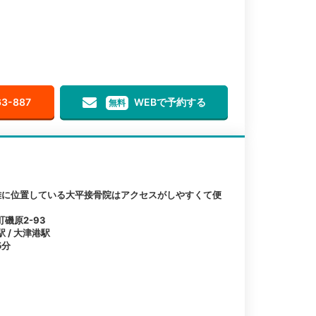
63-887
WEBで予約する
無料
離に位置している大平接骨院はアクセスがしやすくて便
磯原2-93
駅 / 大津港駅
5分