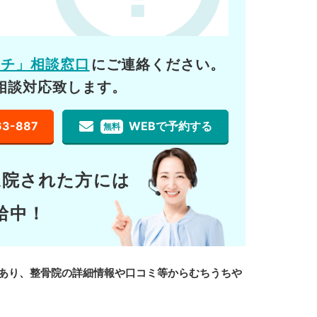
ーチ」相談窓口
にご連絡ください。
相談対応致します。
63-887
WEBで予約する
無料
通院された方には
給中！
あり、整骨院の詳細情報や口コミ等からむちうちや