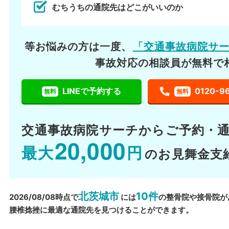
むちうちの通院先はどこがいいのか
等お悩みの方は一度、
「交通事故病院サ
事故対応の相談員が無料で
LINEで予約する
0120-9
無料
無料
交通事故病院サーチから
ご予約・
20,000
最大
円
のお見舞金支
北茨城市
10件
2026/08/08時点で
には
の整骨院や接骨院が
腰椎捻挫に最適な通院先を見つけることができます。