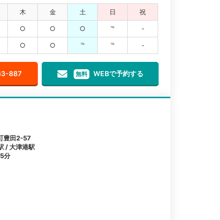
木
金
土
日
祝
○
○
○
℡
-
○
○
℡
℡
-
63-887
WEBで予約する
無料
豊田2-57
駅 / 大津港駅
5分