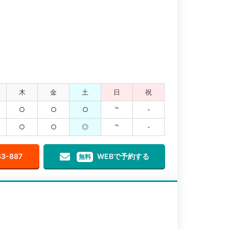
木
金
土
日
祝
○
○
○
℡
-
○
○
◎
℡
-
63-887
WEBで予約する
無料