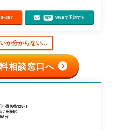
63-887
WEBで予約する
無料
か分からない...
料相談窓口へ
小野矢指128-1
 / 高萩駅
歩8分