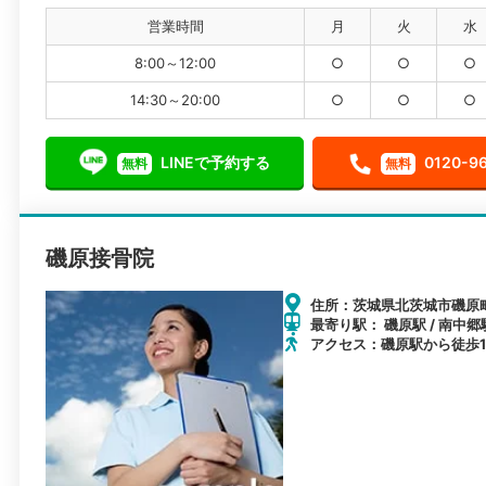
営業時間
月
火
水
8:00～12:00
○
○
○
14:30～20:00
○
○
○
LINEで予約する
0120-9
無料
無料
磯原接骨院
住所：茨城県北茨城市磯原町
最寄り駅： 磯原駅 / 南中郷
アクセス：磯原駅から徒歩1