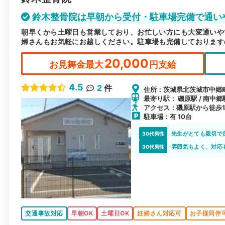
鈴木整骨院は早朝から受付・駐車場完備で通い
朝早くから土曜日も営業しており、お忙しい方にも大変通いや
婦さんもお気軽にお越しください。駐車場も完備しております
20,000
お見舞金最大
円支給
4.5
2
件
住所：茨城県北茨城市中郷町
最寄り駅： 磯原駅 / 南中郷駅
アクセス：磯原駅から徒歩1
駐車場：有 10台
先生がとても親切で
30代男性
雰囲気もよく、対応
30代男性
交通事故対応
早朝OK
土曜日OK
妊婦さん対応可
お子様同伴