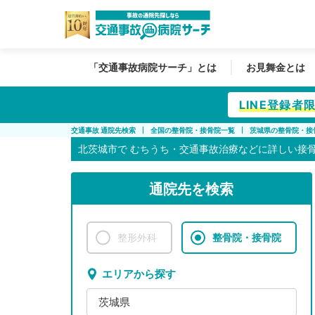
「交通事故病院サーチ」とは
お見舞金とは
LINE登録
交通事故 通院先検索
全国の整骨院・接骨院一覧
茨城県の整骨院・接
北茨城市で
むちうち・交通事故治療などに詳しい接
通院先を検索
整形外科
整骨院・接骨院
エリアから探す
茨城県