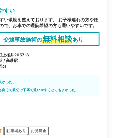
やすい
すい環境を整えております。 お子様連れの方や妊
ので、お車での通院希望の方も通いやすいです。
無料相談
交通事故施術の
あり
上桜井2057-3
 / 高萩駅
5分
良かった。
も良くて親切で丁寧で通いやすくとてもよかった。
可
駐車場あり
お見舞金