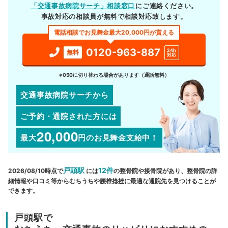
「交通事故病院サーチ」相談窓口
にご連絡ください。
事故対応の相談員が無料で相談対応致します。
電話相談でお見舞金最大20,000円が貰える
0120-963-887
24h
無料
対応
※050に切り替わる場合があります（通話無料）
交通事故病院サーチから
ご予約・通院された方には
20,000
最大
円
のお見舞金支給中！
戸頭駅
12件
2026/08/10時点で
には
の整骨院や接骨院があり、整骨院の詳
細情報や口コミ等からむちうちや腰椎捻挫に最適な通院先を見つけることが
できます。
戸頭駅で