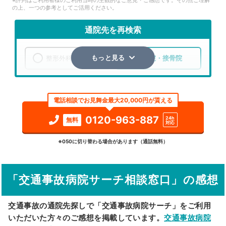
の上、一つの参考としてご活用ください。
通院先を再検索
整形外科
整骨院・接骨院
もっと見る
エリア
茨城県
取手市
電話相談でお見舞金最大20,000円が貰える
検索する
0120-963-887
24h
無料
対応
詳細条件で絞り込む
※050に切り替わる場合があります（通話無料）
その他の検索方法
「交通事故病院サーチ相談窓口」の感想
駅から探す
院名から探す
交通事故の通院先探しで「交通事故病院サーチ」をご利用
いただいた方々のご感想を掲載しています。
交通事故病院