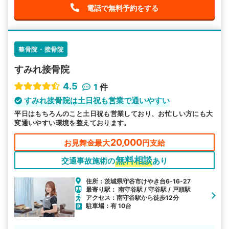
電話で無料予約をする
整骨院・接骨院
すみれ接骨院
4.5
1
件
すみれ接骨院は土日祝も営業で通いやすい
平日はもちろんのこと土日祝も営業しており、お忙しい方にも大
変通いやすい環境を整えております。
20,000
お見舞金最大
円支給
無料相談
交通事故施術の
あり
住所：茨城県守谷市けやき台6-16-27
最寄り駅： 南守谷駅 / 守谷駅 / 戸頭駅
アクセス：南守谷駅から徒歩12分
駐車場：有 10台