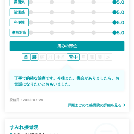
5.0
雰囲気
5.0
清潔感
5.0
利便性
5.0
事故対応
痛みの部位
首
腰
頭
肘
手首
背中
肩
腕
膝
足
丁寧で的確な治療です。今後また、機会がありましたら、お
世話になりたいとおもいました。
投稿日：2023-07-29
戸頭まごのて接骨院の詳細を見る
すみれ接骨院