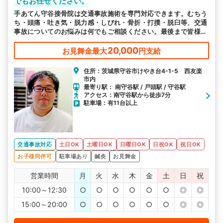
でもお任せください。
手あてん守谷接骨院は交通事故施術を専門対応できます。むちう
ち・頭痛・吐き気・脱力感・しびれ・骨折・打撲・脱臼等、交通
事故についてのお悩みは何でもご相談ください。最後まで皆様に
寄り添った施術をいたします。
20,000
お見舞金最大
円支給
住所：茨城県守谷市けやき台4-1-5 西友楽
市内
最寄り駅： 南守谷駅 / 戸頭駅 / 守谷駅
アクセス：南守谷駅から徒歩7分
駐車場：有11台以上
交通事故対応
土日OK
土曜日OK
日曜日OK
日祝OK
祝日OK
お子様同伴可
駐車場あり
鍼灸
お見舞金
営業時間
月
火
水
木
金
土
日
祝
10:00～12:30
○
○
○
○
○
○
◎
◎
15:00～20:00
○
○
○
○
○
○
◎
◎