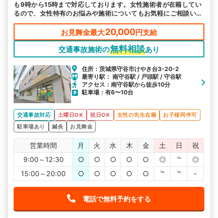
も9時から15時まで対応しております。女性施術者が在籍してい
るので、女性特有のお悩みや施術についてもお気軽にご相談いた
だければと思います。
20,000
お見舞金最大
円支給
無料相談
交通事故施術の
あり
住所：茨城県守谷市けやき台3-20-2
最寄り駅： 南守谷駅 / 戸頭駅 / 守谷駅
アクセス：南守谷駅から徒歩10分
駐車場：有6〜10台
交通事故対応
土曜日OK
祝日OK
女性の先生在籍
お子様同伴可
駐車場あり
鍼灸
お見舞金
営業時間
月
火
水
木
金
土
日
祝
9:00～12:30
○
○
○
○
○
◎
℡
◎
15:00～20:00
○
○
○
○
○
℡
℡
-
電話で無料予約をする