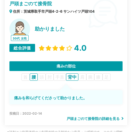
戸頭まごのて接骨院
住所：茨城県取手市戸頭4-2-6 サンハイツ戸頭104
助かりました
30代
女性
4.0
総合評価
痛みの部位
首
腰
頭
肘
手首
背中
肩
腕
膝
足
痛みを和らげてくださって助かりました。
投稿日：2022-02-14
戸頭まごのて接骨院の詳細を見る
※評判はご利用者様のご利用当時の主観的なご意見・ご感想です。その点ご理解