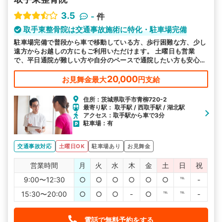
3.5
-
件
取手東整骨院は交通事故施術に特化・駐車場完備
駐車場完備で普段から車で移動している方、歩行困難な方、少し
遠方からお越しの方にもご利用いただけます。 土曜日も営業
で、平日通院が難しい方や自分のペースで通院したい方も安心で
す。
20,000
お見舞金最大
円支給
住所：茨城県取手市青柳720-2
最寄り駅： 取手駅 / 西取手駅 / 湖北駅
アクセス：取手駅から車で3分
駐車場：有
交通事故対応
土曜日OK
駐車場あり
お見舞金
営業時間
月
火
水
木
金
土
日
祝
9:00〜12:30
○
○
○
○
○
○
℡
-
15:30〜20:00
○
○
○
-
○
℡
℡
-
電話で無料予約をする