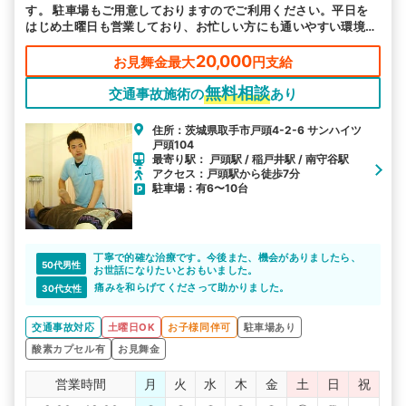
す。 駐車場もご用意しておりますのでご利用ください。平日を
はじめ土曜日も営業しており、お忙しい方にも通いやすい環境を
整えて、皆様のお越しをお待ちしております。
20,000
お見舞金最大
円支給
無料相談
交通事故施術の
あり
住所：茨城県取手市戸頭4-2-6 サンハイツ
戸頭104
最寄り駅： 戸頭駅 / 稲戸井駅 / 南守谷駅
アクセス：戸頭駅から徒歩7分
駐車場：有6〜10台
丁寧で的確な治療です。今後また、機会がありましたら、
50代男性
お世話になりたいとおもいました。
痛みを和らげてくださって助かりました。
30代女性
交通事故対応
土曜日OK
お子様同伴可
駐車場あり
酸素カプセル有
お見舞金
営業時間
月
火
水
木
金
土
日
祝