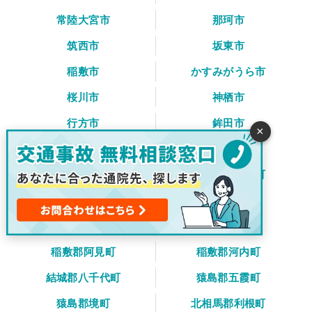
常陸大宮市
那珂市
筑西市
坂東市
稲敷市
かすみがうら市
桜川市
神栖市
行方市
鉾田市
×
つくばみらい市
小美玉市
東茨城郡茨城町
東茨城郡大洗町
東茨城郡城里町
那珂郡東海村
久慈郡大子町
稲敷郡美浦村
稲敷郡阿見町
稲敷郡河内町
結城郡八千代町
猿島郡五霞町
猿島郡境町
北相馬郡利根町