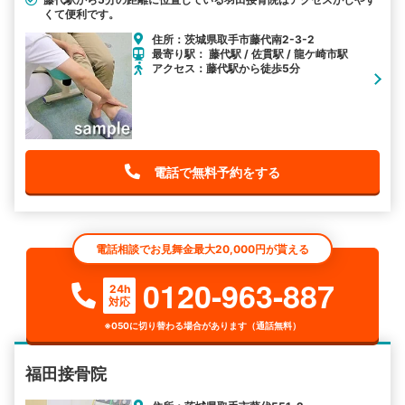
くて便利です。
住所：茨城県取手市藤代南2-3-2
最寄り駅： 藤代駅 / 佐貫駅 / 龍ケ崎市駅
アクセス：藤代駅から徒歩5分
電話で無料予約をする
電話相談でお見舞金最大20,000円が貰える
0120-963-887
24h
対応
※050に切り替わる場合があります（通話無料）
福田接骨院