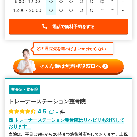
9:00～12:00
○
○
○
○
○
◎
℡
-
15:00～20:00
○
○
○
○
○
℡
℡
-
電話で無料予約をする
どの通院先を選べばよいか分からない...
そんな時は無料相談窓口へ
整骨院・接骨院
トレーナーステーション整骨院
4.5
-
件
トレーナーステーション整骨院はリハビリも対応して
おります。
当院は、平日は9時から20時まで施術対応をしております。土祝