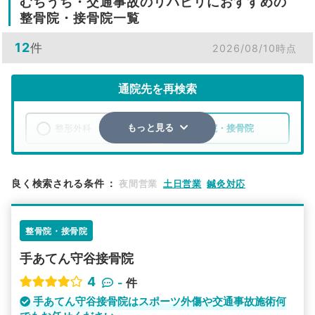
むちうち・交通事故のリハビリにおすすめの
整骨院・接骨院一覧
12
件
2026/08/10時点
通院先を再検索
整形外科
整骨院・接骨院
もっと見る
エリア
茨城県
取手市
良く検索される条件
：
夜間営業
土日営業
鍼灸対応
検索する
整骨院・接骨院
詳細条件で絞り込む
手あてん守谷接骨院
その他の検索方法
4
-
件
駅から探す
院名から探す
手あてん守谷接骨院はスポーツ外傷や交通事故施術何