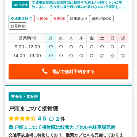
交通事故病院の相談窓口に相談する約１か月前くらいに事
30代男性
故にあい、その後も首や腰の痛みが取れないので病院を探
していました。
仕事もあるのでなかなか病院になかなか通えなかったので
交通事故対応
土日OK
日祝OK
駐車場あり
無料相談OK
すが、すみれ接骨院では夜７時までやっているので、仕事
終わりにも行くことができて良かったです。
お見舞金
営業時間
月
火
水
木
金
土
日
祝
9:00～12:00
○
○
○
○
○
○
○
○
14:00～19:00
○
○
○
○
○
◎
◎
◎
電話で無料予約をする
整骨院・接骨院
戸頭まごのて接骨院
4.5
2
件
戸頭まごのて接骨院は酸素カプセルや駐車場完備
交通事故施術に特化しており、酸素カプセルも完備しておりま