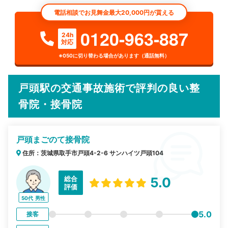
電話相談でお見舞金最大20,000円が貰える
0120-963-887
24h
対応
※050に切り替わる場合があります（通話無料）
戸頭駅の交通事故施術で評判の良い整
骨院・接骨院
戸頭まごのて接骨院
住所：茨城県取手市戸頭4-2-6 サンハイツ戸頭104
総合
5.0
評価
50代
男性
5.0
接客