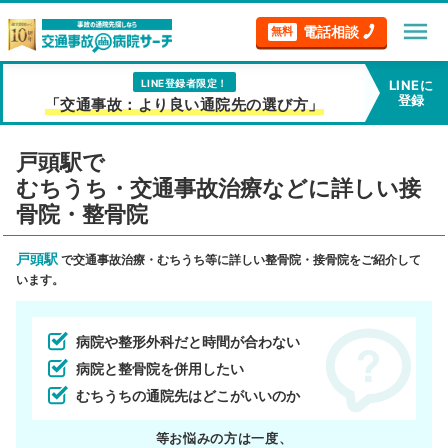
menu
電話相談
無料
LINE登録者限定！
LINEに
登録
「交通事故：より良い通院先の選び方」
戸頭駅で
むちうち・交通事故治療などに詳しい接
骨院・整骨院
戸頭駅
で交通事故治療・むちうち等に詳しい整骨院・接骨院をご紹介して
います。
病院や整形外科だと時間が合わない
病院と整骨院を併用したい
むちうちの通院先はどこがいいのか
等お悩みの方は一度、