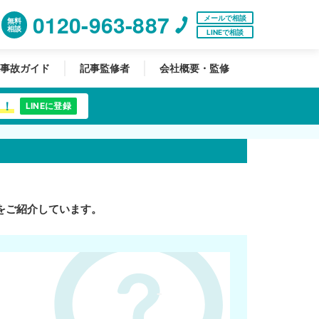
0120-963-887
メールで相談
無料
相談
LINEで相談
事故ガイド
記事監修者
会社概要・監修
中！
LINEに登録
をご紹介しています。