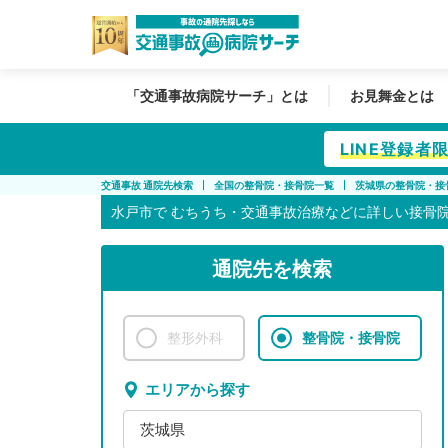
「交通事故病院サーチ」とは
お見舞金とは
LINE登録
交通事故 通院先検索
全国の整骨院・接骨院一覧
茨城県の整骨院・接
水戸市で
むちうち・交通事故治療などに詳しい接骨
通院先を検索
整形外科
整骨院・接骨院
エリアから探す
茨城県