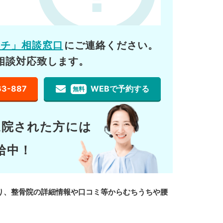
ーチ」相談窓口
にご連絡ください。
相談対応致します。
63-887
WEBで予約する
無料
通院された方には
給中！
り、整骨院の詳細情報や口コミ等からむちうちや腰