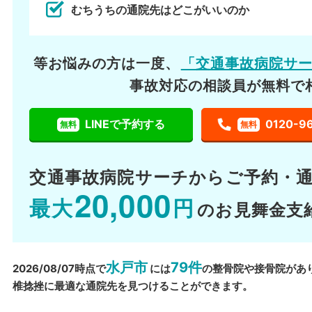
むちうちの通院先はどこがいいのか
等お悩みの方は一度、
「交通事故病院サ
事故対応の相談員が無料で
LINEで予約する
0120-9
無料
無料
交通事故病院サーチから
ご予約・
20,000
最大
円
のお見舞金支
水戸市
79件
2026/08/07時点で
には
の整骨院や接骨院があ
椎捻挫に最適な通院先を見つけることができます。