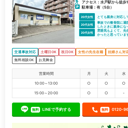
アクセス：水戸駅から徒歩1
駐車場：有（5台）
とても親身に対応し
20代女性
事故での整骨院に通
20代女性
したときに親身にな
かく説明してくださ
雰囲気もよくて、先
20代女性
治療も私にあった治
かったと思っていま
交通事故対応
土曜日OK
祝日OK
女性の先生在籍
妊婦さん対
無料相談OK
お見舞金
営業時間
月
火
水
10:00～13:00
○
○
○
15:00～20:00
○
○
-
LINEで予約する
0120-9
無料
無料