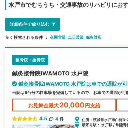
水戸市で
むちうち・交通事故のリハビリにお
詳細条件で絞り込む
良く検索される条件
：
夜間営業
土日営業
鍼灸対応
整骨院・接骨院
鍼灸接骨院IWAMOTO 水戸院
鍼灸接骨院IWAMOTO 水戸院は車での通院が
当院は5台分の駐車場を完備しているので、お車での通院が可
20,000
お見舞金最大
円支給
4.5
4
件
住所：茨城県水戸市白梅3-2
最寄り駅： 水戸駅 / 常陸青