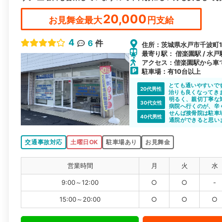
20,000
お見舞金最大
円支給
4
6
件
住所：茨城県水戸市千波町17
最寄り駅： 偕楽園駅 / 水戸
アクセス：偕楽園駅から車
駐車場：有10台以上
とても通いやすいで
20代男性
治りも良くなってき
明るく、親切丁寧な
30代女性
病院へ行くのが、辛
せんば接骨院は駐車
40代男性
通院ができると思い
交通事故対応
土曜日OK
駐車場あり
お見舞金
営業時間
月
火
水
9:00～12:00
○
○
-
15:00～20:00
○
○
○