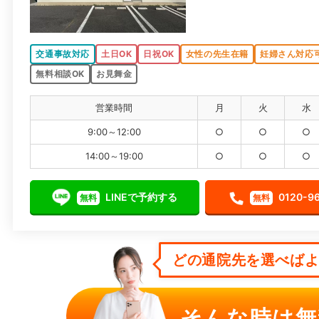
交通事故対応
土日OK
日祝OK
女性の先生在籍
妊婦さん対応
無料相談OK
お見舞金
営業時間
月
火
水
9:00～12:00
○
○
○
14:00～19:00
○
○
○
LINEで予約する
0120-9
無料
無料
どの通院先を選べばよい
そんな時は無