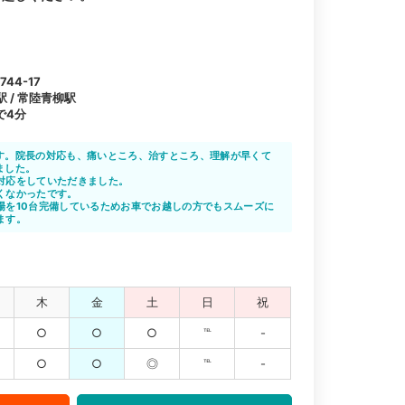
44-17
駅 / 常陸青柳駅
で4分
す。院長の対応も、痛いところ、治すところ、理解が早くて
ました。
対応をしていただきました。
くなかったです。
場を10台完備しているためお車でお越しの方でもスムーズに
ます。
木
金
土
日
祝
○
○
○
℡
-
○
○
◎
℡
-