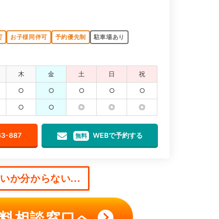
可
お子様同伴可
予約優先制
駐車場あり
木
金
土
日
祝
○
○
○
○
○
○
○
◎
◎
◎
63-887
WEBで予約する
無料
か分からない...
料相談窓口へ