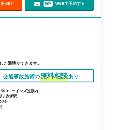
63-887
WEBで予約する
無料
した通院ができます。
無料相談
交通事故施術の
あり
590-1ツインズ笠原内
 / 赤塚駅
で7分
P）