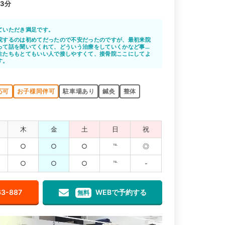
3分
ていただき満足です。
院するのは初めてだったので不安だったのですが、最初来院
って話を聞いてくれて、どういう治療をしていくかなど事細
りとても安心しました。
生たちもとてもいい人で接しやすくて、接骨院ここにしてよ
療をしてくださりとても体が楽になりました。
す。
応可
お子様同伴可
駐車場あり
鍼灸
整体
木
金
土
日
祝
○
○
○
℡
◎
○
○
○
℡
-
63-887
WEBで予約する
無料