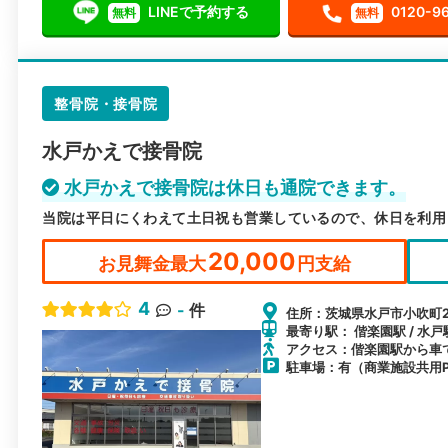
LINEで予約する
0120-9
無料
無料
整骨院・接骨院
水戸かえで接骨院
水戸かえで接骨院は休日も通院できます。
当院は平日にくわえて土日祝も営業しているので、休日を利用
20,000
お見舞金最大
円支給
4
-
件
住所：茨城県水戸市小吹町2
最寄り駅： 偕楽園駅 / 水戸駅
アクセス：偕楽園駅から車
駐車場：有（商業施設共用