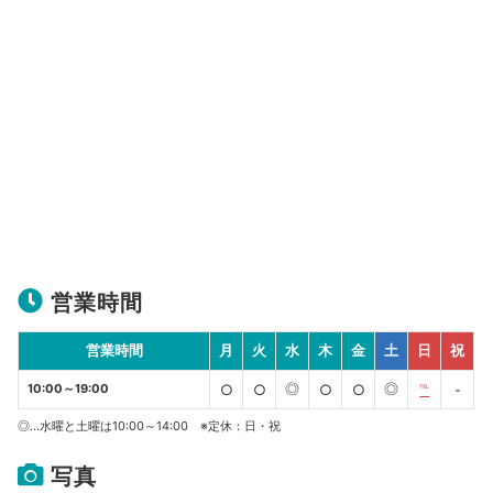
営業時間
営業時間
月
火
水
木
金
土
日
祝
◎
◎
10:00～19:00
○
○
○
○
℡
-
◎…水曜と土曜は10:00～14:00 ※定休：日・祝
写真