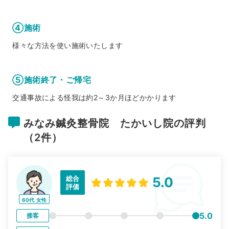
④施術
様々な方法を使い施術いたします
⑤施術終了・ご帰宅
交通事故による怪我は約2～3か月ほどかかります
みなみ鍼灸整骨院 たかいし院の評判
（2件）
総合
5.0
評価
60代
女性
5.0
接客