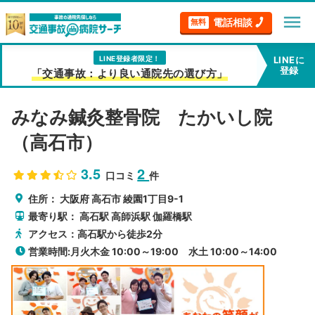
menu
電話相談
無料
LINE登録者限定！
LINEに
登録
「交通事故：より良い通院先の選び方」
みなみ鍼灸整骨院 たかいし院
（高石市）
3.5
2
口コミ
件
住所：
大阪府
高石市
綾園1丁目9-1
最寄り駅：
高石駅
高師浜駅
伽羅橋駅
アクセス：高石駅から徒歩2分
営業時間:月火木金 10:00～19:00 水土 10:00～14:00