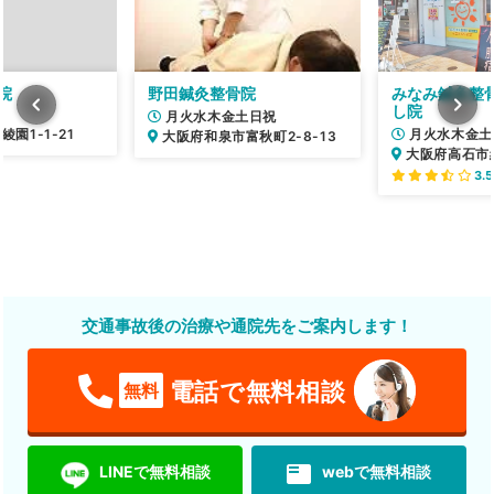
院
野田鍼灸整骨院
みなみ鍼灸整
し院
月火水木金土日祝
園1-1-21
月火水木金土
大阪府和泉市富秋町2-8-13
大阪府高石市綾
3.5
交通事故後の治療や通院先をご案内します！
電話で無料相談
無料
featured_play_list
LINEで無料相談
webで無料相談