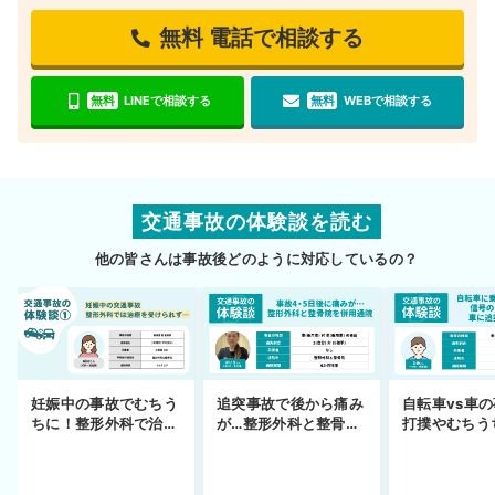
無料
電話で相談する
無料
LINEで相談する
無料
WEBで相談する
交通事故の体験談を読む
他の皆さんは事故後どのように対応しているの？
妊娠中の事故でむちう
追突事故で後から痛み
自転車vs車
ちに！整形外科で治療
が…整形外科と整骨院
打撲やむちう
できず
の併用通院〜示談まで
を進めるまで