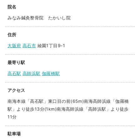
院名
みなみ鍼灸整骨院 たかいし院
住所
大阪府
高石市
綾園1丁目9-1
最寄り駅
高石駅
高師浜駅
伽羅橋駅
アクセス
南海本線「高石駅」東口目の前(65m)南海高師浜線「伽羅橋
駅」より徒歩13分(1km)南海高師浜線「高師浜駅」より徒歩
11分
駐車場