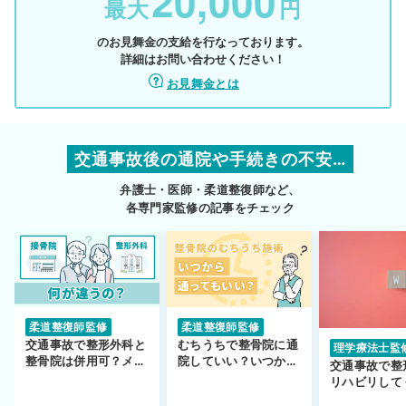
20,000
最大
円
のお見舞金の支給を行なっております。
詳細はお問い合わせください！
お見舞金とは
交通事故後の通院や手続きの不安…
弁護士・医師・柔道整復師など、
各専門家監修の記事をチェック
柔道整復師監修
柔道整復師監修
交通事故で整形外科と
むちうちで整骨院に通
理学療法士監
整骨院は併用可？メリ
院していい？いつから
交通事故で整
ットや注意点を解説
通えるかや施術も解
リハビリして
説！
い…転院する