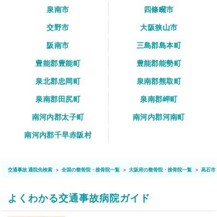
泉南市
四條畷市
交野市
大阪狭山市
阪南市
三島郡島本町
豊能郡豊能町
豊能郡能勢町
泉北郡忠岡町
泉南郡熊取町
泉南郡田尻町
泉南郡岬町
南河内郡太子町
南河内郡河南町
南河内郡千早赤阪村
交通事故 通院先検索
全国の整骨院・接骨院一覧
大阪府の整骨院・接骨院一覧
高石市
よくわかる交通事故病院ガイド