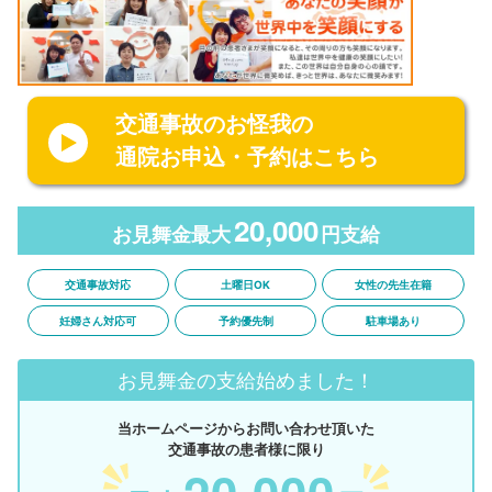
交通事故のお怪我の
通院お申込・予約はこちら
20,000
お見舞金最大
円支給
交通事故対応
土曜日OK
女性の先生在籍
妊婦さん対応可
予約優先制
駐車場あり
お見舞金の支給始めました！
当ホームページからお問い合わせ頂いた
交通事故の患者様に限り