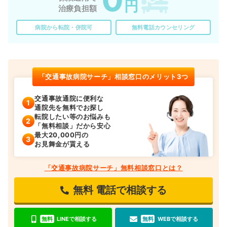
円
治療負担額
病院から転院・併院可
無料電話カウンセリング
「交通事故病院サーチ」相談窓口のメリット3つ
交通事故通院に便利な
通院先を無料でお探し
転院したい等のお悩みも
「無料相談」だから安心
最大20,000円の
お見舞金が貰える
「交通事故病院サーチ」無料相談窓口とは？
無料
電話で相談する
無料
LINEで相談する
無料
WEBで相談する