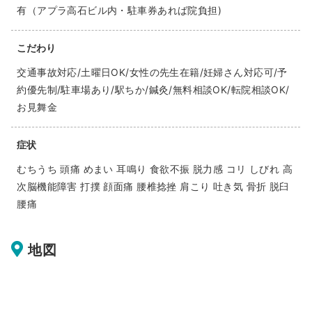
有（アプラ高石ビル内・駐車券あれば院負担)
こだわり
交通事故対応/土曜日OK/女性の先生在籍/妊婦さん対応可/予
約優先制/駐車場あり/駅ちか/鍼灸/無料相談OK/転院相談OK/
お見舞金
症状
むちうち 頭痛 めまい 耳鳴り 食欲不振 脱力感 コリ しびれ 高
次脳機能障害 打撲 顔面痛 腰椎捻挫 肩こり 吐き気 骨折 脱臼
腰痛
地図