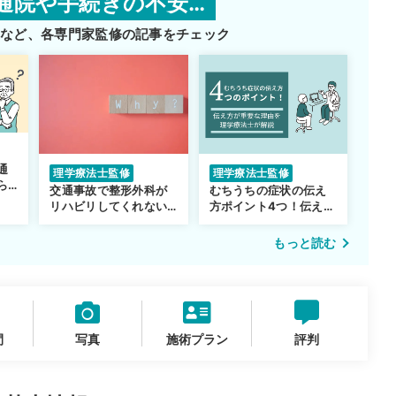
通院や手続きの不安…
師など、
各専門家監修の記事をチェック
通
理学療法士監修
理学療法士監修
ら
交通事故で整形外科が
むちうちの症状の伝え
リハビリしてくれない…
方ポイント4つ！伝え方
転院するべき？
が重要な理由も解説
もっと読む
間
写真
施術プラン
評判