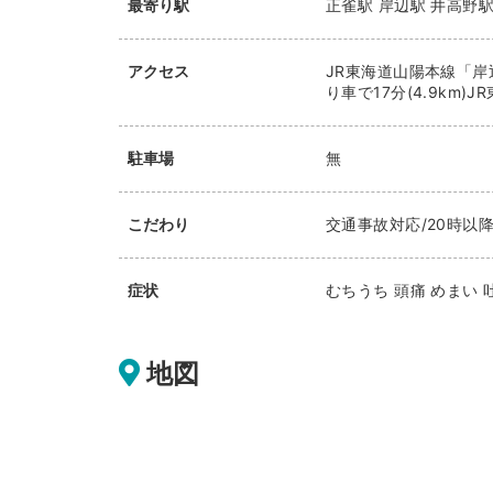
最寄り駅
正雀駅
岸辺駅
井高野
アクセス
JR東海道山陽本線「岸
り車で17分(4.9km)
駐車場
無
こだわり
交通事故対応/20時以降
症状
むちうち 頭痛 めまい 
地図