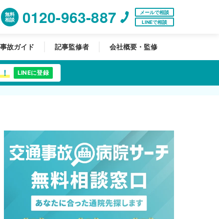
0120-963-887
メールで相談
無料
相談
LINEで相談
事故ガイド
記事監修者
会社概要・監修
中！
LINEに登録