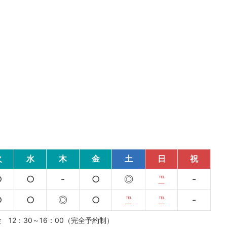
火
水
木
金
土
日
祝
○
○
-
○
◎
℡
-
○
○
◎
○
℡
℡
-
水金 12：30～16：00（完全予約制）