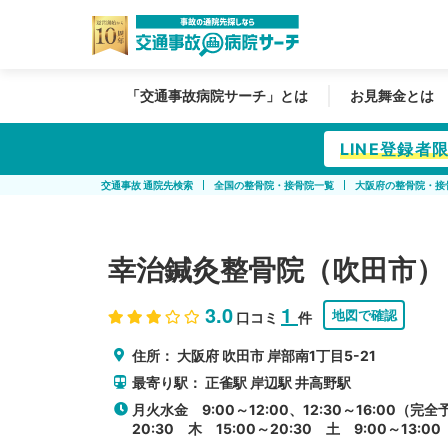
「交通事故病院サーチ」とは
お見舞金とは
LINE登録
交通事故 通院先検索
全国の整骨院・接骨院一覧
大阪府の整骨院・接
幸治鍼灸整骨院（吹田市）
3.0
1
地図で確認
口コミ
件
住所：
大阪府
吹田市
岸部南1丁目5-21
最寄り駅：
正雀駅
岸辺駅
井高野駅
月火水金 9:00～12:00、12:30～16:00（完全
20:30 木 15:00～20:30 土 9:00～13:00