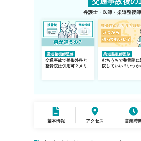
交通事故後の
弁護士・医師・柔道整復
柔道整復師監修
柔道整復師監修
交通事故で整形外科と
むちうちで整骨院に
整骨院は併用可？メリ
院していい？いつか
ットや注意点を解説
通えるかや施術も解
説！
基本情報
アクセス
営業時