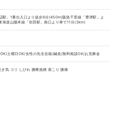
駅
辺駅」1番出入口より徒歩6分(450m)阪急千里線「豊津駅」よ
JR東海道山陽本線「吹田駅」南口より車で11分(3km)
OK/土曜日OK/女性の先生在籍/鍼灸/無料相談OK/お見舞金
吐き気 コリ しびれ 腰椎捻挫 肩こり 腰痛