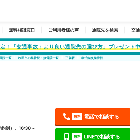
無料相談窓口
ご利用者様の声
通院先を検索
交通
者限定！「交通事故：より良い通院先の選び方」プレゼント
骨院一覧
吹田市の整骨院・接骨院一覧
正雀駅
幸治鍼灸整骨院
電話で相談する
無料
予約制）、16:30～
LINEで相談する
無料