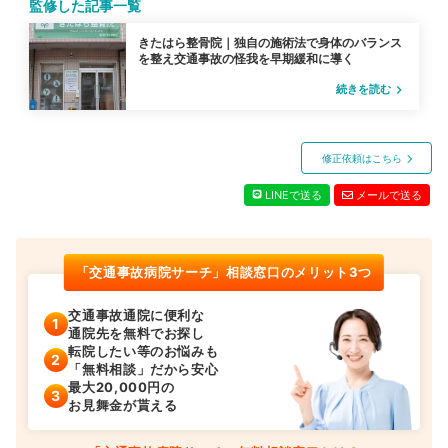
監修した記事一覧
きたはら整骨院｜独自の施術法で身体のバランス
を整え交通事故の怪我を早期緩和に導く
続きを読む
navigate_next
修正依頼はこちら
LINEで送る
メールで送る
「交通事故病院サーチ」相談窓口のメリット3つ
交通事故通院に便利な
通院先を無料でお探し
転院したい等のお悩みも
「無料相談」だから安心
最大20,000円の
お見舞金が貰える