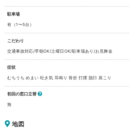
駐車場
有（1〜5台）
こだわり
交通事故対応/早朝OK/土曜日OK/駐車場あり/お見舞金
症状
むちうち めまい 吐き気 耳鳴り 骨折 打撲 脱臼 肩こり
初回の窓口立替
無
地図