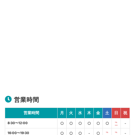
営業時間
営業時間
月
火
水
木
金
土
日
祝
8:30〜12:00
○
○
○
○
○
○
℡
-
16:00〜19:30
○
○
○
-
○
℡
℡
-