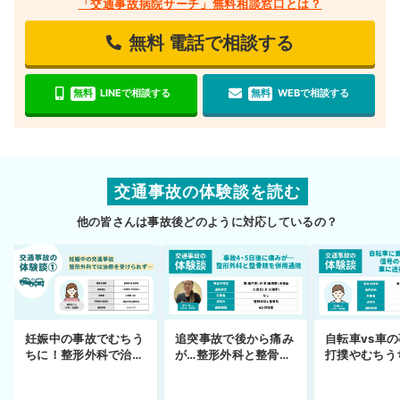
「交通事故病院サーチ」無料相談窓口とは？
無料
電話で相談する
無料
LINEで相談する
無料
WEBで相談する
交通事故の体験談を読む
他の皆さんは事故後どのように対応しているの？
妊娠中の事故でむちう
追突事故で後から痛み
自転車vs車
ちに！整形外科で治療
が…整形外科と整骨院
打撲やむちう
できず
の併用通院〜示談まで
を進めるまで