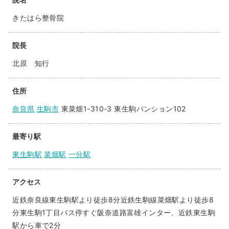
きたはら整骨院
院長
北原 知行
住所
奈良県
生駒市
東菜畑1-310-3 東生駒パンション102
最寄り駅
東生駒駅
菜畑駅
一分駅
アクセス
近鉄奈良線東生駒駅より徒歩8分近鉄生駒線菜畑駅より徒歩8
分東生駒1丁目バス停すぐ阪奈道路富雄インター、近鉄東生駒
駅から車で2分