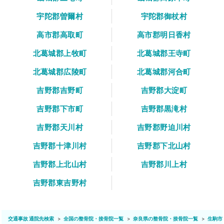
宇陀郡曽爾村
宇陀郡御杖村
高市郡高取町
高市郡明日香村
北葛城郡上牧町
北葛城郡王寺町
北葛城郡広陵町
北葛城郡河合町
吉野郡吉野町
吉野郡大淀町
吉野郡下市町
吉野郡黒滝村
吉野郡天川村
吉野郡野迫川村
吉野郡十津川村
吉野郡下北山村
吉野郡上北山村
吉野郡川上村
吉野郡東吉野村
交通事故 通院先検索
全国の整骨院・接骨院一覧
奈良県の整骨院・接骨院一覧
生駒市