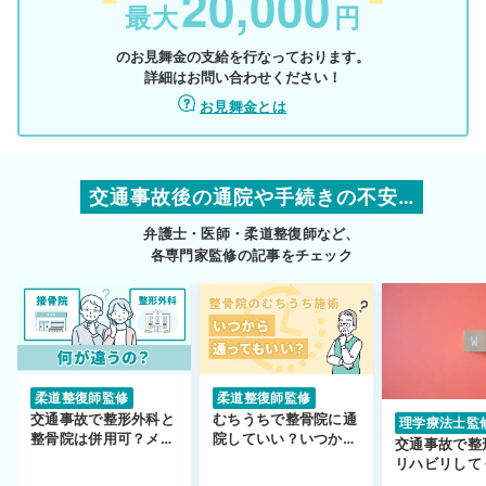
20,000
最大
円
のお見舞金の支給を行なっております。
詳細はお問い合わせください！
お見舞金とは
交通事故後の通院や手続きの不安…
弁護士・医師・柔道整復師など、
各専門家監修の記事をチェック
柔道整復師監修
柔道整復師監修
交通事故で整形外科と
むちうちで整骨院に通
理学療法士監
整骨院は併用可？メリ
院していい？いつから
交通事故で整
ットや注意点を解説
通えるかや施術も解
リハビリして
説！
い…転院する