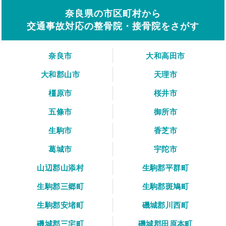
奈良県の市区町村から
交通事故対応の整骨院・接骨院をさがす
奈良市
大和高田市
大和郡山市
天理市
橿原市
桜井市
五條市
御所市
生駒市
香芝市
葛城市
宇陀市
山辺郡山添村
生駒郡平群町
生駒郡三郷町
生駒郡斑鳩町
生駒郡安堵町
磯城郡川西町
磯城郡三宅町
磯城郡田原本町