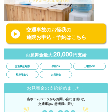
交通事故のお怪我の
通院お申込・予約はこちら
20,000
お見舞金最大
円支給
交通事故対応
早朝OK
土曜日OK
駐車場あり
お見舞金
お見舞金の支給始めました！
当ホームページからお問い合わせ頂いた
交通事故の患者様に限り