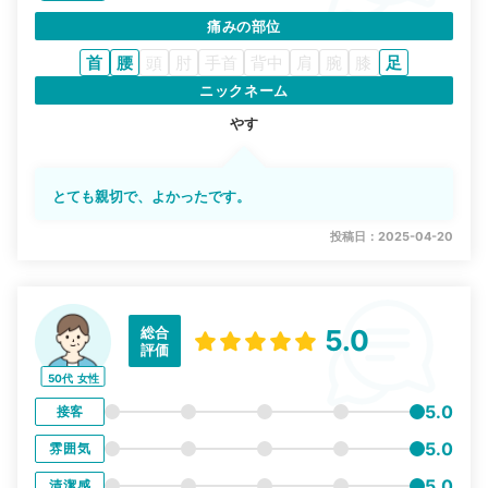
痛みの部位
首
腰
頭
肘
手首
背中
肩
腕
膝
足
ニックネーム
やす
とても親切で、よかったです。
投稿日：2025-04-20
総合
5.0
評価
50代
女性
5.0
接客
5.0
雰囲気
5.0
清潔感