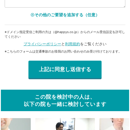
その他のご要望を追加する（任意）
add_circle_outline
※ドメイン指定受信ご利用の方は（@happys.co.jp）からのメール受信設定を許可し
てください
プライバシーポリシー
と
利用規約
をご覧ください
※こちらのフォームは交通事故のお怪我のお問い合わせのみ受け付けております。
この院を検討中の人は、
以下の院も一緒に検討しています