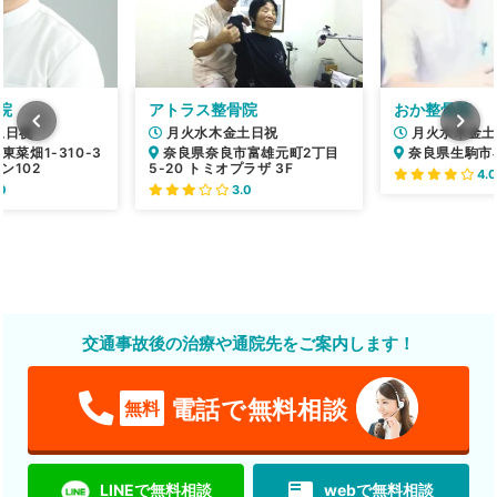
院
アトラス整骨院
おか整骨院
土日祝
月火水木金土日祝
月火水木金土
菜畑1-310-3
奈良県奈良市富雄元町2丁目
奈良県生駒市小
ン102
5-20 トミオプラザ 3F
4.0
0
3.0
交通事故後の治療や通院先をご案内します！
電話で無料相談
無料
featured_play_list
LINEで無料相談
webで無料相談