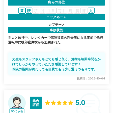
痛みの部位
首
腰
頭
肘
手首
背中
肩
腕
膝
足
ニックネーム
カプチーノ
事故状況
主人と旅行中、レンタカーで高速道路の料金所に入る直前で徐行
運転中に後部座席横から追突された
先生もスタッフさんもとても感じ良く、施術も毎回時間をか
けてしっかりやっていただき感謝しています！
保険の期間が終わっても自費でもう少し通うつもりです。
投稿日：2025-10-04
総合
5.0
評価
50代
女性