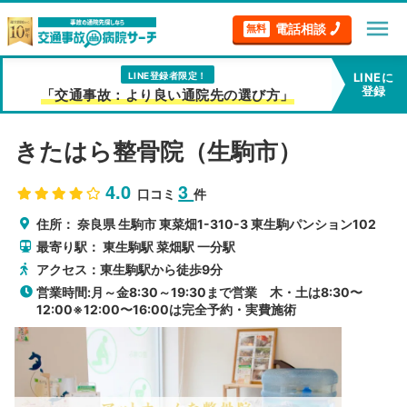
menu
電話相談
無料
LINE登録者限定！
LINEに
登録
「交通事故：より良い通院先の選び方」
きたはら整骨院（生駒市）
4.0
3
口コミ
件
住所：
奈良県
生駒市
東菜畑1-310-3 東生駒パンション102
最寄り駅：
東生駒駅
菜畑駅
一分駅
アクセス：東生駒駅から徒歩9分
営業時間:月～金8:30～19:30まで営業 木・土は8:30〜
12:00※12:00〜16:00は完全予約・実費施術