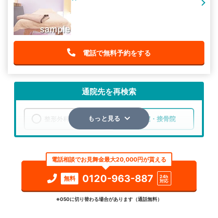
電話で無料予約をする
通院先を再検索
整形外科
整骨院・接骨院
もっと見る
エリア
奈良県
吉野郡大淀町
電話相談でお見舞金最大20,000円が貰える
検索する
0120-963-887
24h
無料
対応
詳細条件で絞り込む
※050に切り替わる場合があります（通話無料）
その他の検索方法