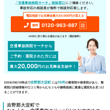
「交通事故病院サーチ」相談窓口
にご連絡ください。
事故対応の相談員が無料で相談対応致します。
電話相談でお見舞金最大20,000円が貰える
0120-963-887
24h
無料
対応
※050に切り替わる場合があります（通話無料）
交通事故病院サーチから
ご予約・通院された方には
20,000
最大
円
のお見舞金支給中！
吉野郡大淀町
10件
2026/08/10時点で
には
の整骨院や接骨院があり、整
骨院の詳細情報や口コミ等からむちうちや腰椎捻挫に最適な通院先を見つけ
ることができます。
吉野郡大淀町で