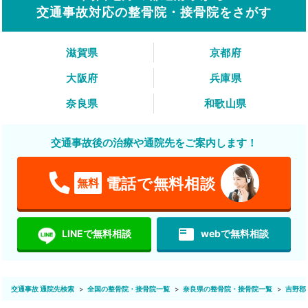
交通事故対応の整骨院・接骨院をさがす
滋賀県
京都府
大阪府
兵庫県
奈良県
和歌山県
交通事故後の治療や通院先をご案内します！
電話で無料相談
無料
featured_play_list
LINEで無料相談
webで無料相談
交通事故 通院先検索
全国の整骨院・接骨院一覧
奈良県の整骨院・接骨院一覧
吉野郡