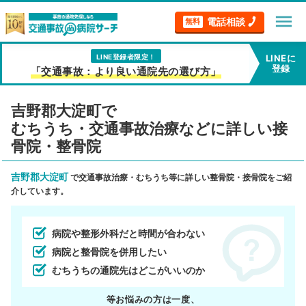
menu
電話相談
無料
LINE登録者限定！
LINEに
登録
「交通事故：より良い通院先の選び方」
吉野郡大淀町で
むちうち・交通事故治療などに詳しい接
骨院・整骨院
吉野郡大淀町
で交通事故治療・むちうち等に詳しい整骨院・接骨院をご紹
介しています。
病院や整形外科だと時間が合わない
病院と整骨院を併用したい
むちうちの通院先はどこがいいのか
等お悩みの方は一度、