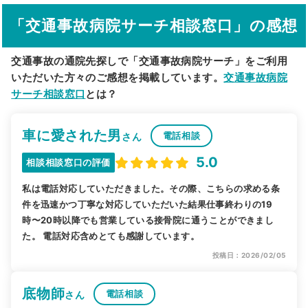
「交通事故病院サーチ相談窓口」の感想
駅から探す
院名から探す
交通事故の通院先探しで「交通事故病院サーチ」をご利用
いただいた方々のご感想を掲載しています。
交通事故病院
サーチ相談窓口
とは？
車に愛された男
電話相談
さん
5.0
相談相談窓口の評価
私は電話対応していただきました。その際、こちらの求める条
件を迅速かつ丁寧な対応していただいた結果仕事終わりの19
時〜20時以降でも営業している接骨院に通うことができまし
た。 電話対応含めとても感謝しています。
投稿日：2026/02/05
底物師
電話相談
さん