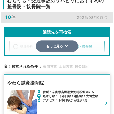
むちうち・交通事故のリハビリにおすすめの
整骨院・接骨院一覧
10
件
2026/08/10時点
通院先を再検索
整形外科
整骨院・接骨院
もっと見る
エリア
奈良県
吉野郡大淀町
良く検索される条件
：
夜間営業
土日営業
鍼灸対応
検索する
やわら鍼灸接骨院
詳細条件で絞り込む
住所：奈良県吉野郡大淀町桧垣本7-5
最寄り駅： 下市口駅 / 越部駅 / 大阿太駅
その他の検索方法
アクセス：下市口駅から徒歩9分
駅から探す
院名から探す