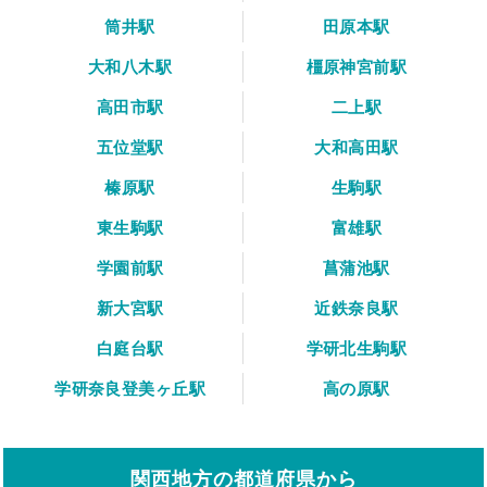
筒井駅
田原本駅
大和八木駅
橿原神宮前駅
高田市駅
二上駅
五位堂駅
大和高田駅
榛原駅
生駒駅
東生駒駅
富雄駅
学園前駅
菖蒲池駅
新大宮駅
近鉄奈良駅
白庭台駅
学研北生駒駅
学研奈良登美ヶ丘駅
高の原駅
関西地方の都道府県から