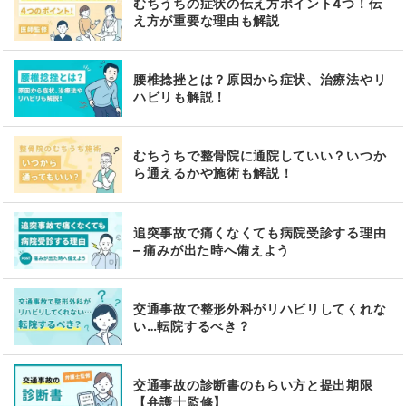
むちうちの症状の伝え方ポイント4つ！伝
え方が重要な理由も解説
腰椎捻挫とは？原因から症状、治療法やリ
ハビリも解説！
むちうちで整骨院に通院していい？いつか
ら通えるかや施術も解説！
追突事故で痛くなくても病院受診する理由
– 痛みが出た時へ備えよう
交通事故で整形外科がリハビリしてくれな
い…転院するべき？
交通事故の診断書のもらい方と提出期限
【弁護士監修】