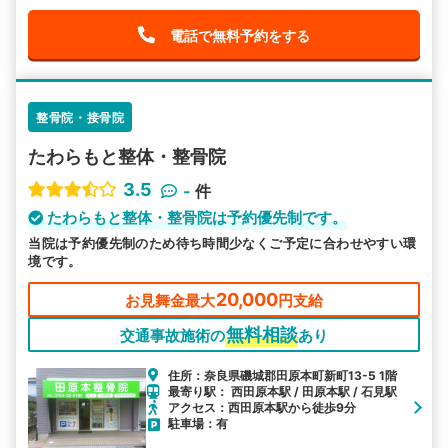
電話で無料予約をする
整骨院・接骨院
たわらもと整体・整骨院
3.5
-
件
たわらもと整体・整骨院は予約優先制です。
当院は予約優先制のため待ち時間少なくご予定に合わせやすい環
境です。
20,000
お見舞金最大
円支給
無料相談
交通事故施術の
あり
住所：奈良県磯城郡田原本町新町13-5 1階
最寄り駅： 西田原本駅 / 田原本駅 / 石見駅
アクセス：西田原本駅から徒歩9分
駐車場：有