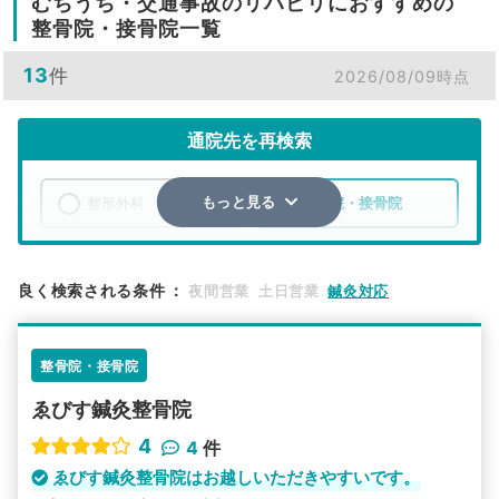
むちうち・交通事故のリハビリにおすすめの
整骨院・接骨院一覧
13
件
2026/08/09時点
通院先を再検索
整形外科
整骨院・接骨院
もっと見る
エリア
奈良県
磯城郡田原本町
良く検索される条件
：
夜間営業
土日営業
鍼灸対応
検索する
整骨院・接骨院
詳細条件で絞り込む
ゑびす鍼灸整骨院
その他の検索方法
4
4
件
駅から探す
院名から探す
ゑびす鍼灸整骨院はお越しいただきやすいです。