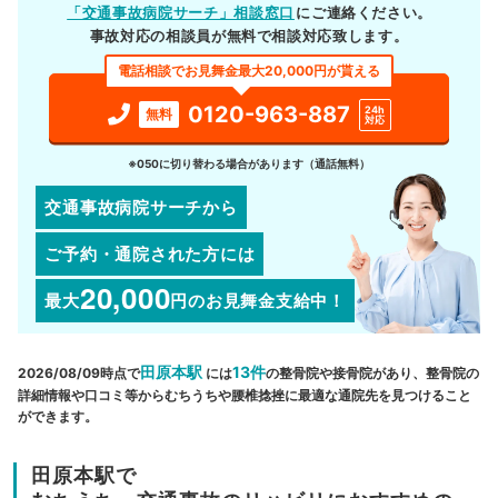
「交通事故病院サーチ」相談窓口
にご連絡ください。
事故対応の相談員が無料で相談対応致します。
電話相談でお見舞金最大20,000円が貰える
0120-963-887
24h
無料
対応
※050に切り替わる場合があります（通話無料）
交通事故病院サーチから
ご予約・通院された方には
20,000
最大
円
のお見舞金支給中！
田原本駅
13件
2026/08/09時点で
には
の整骨院や接骨院があり、整骨院の
詳細情報や口コミ等からむちうちや腰椎捻挫に最適な通院先を見つけること
ができます。
田原本駅で