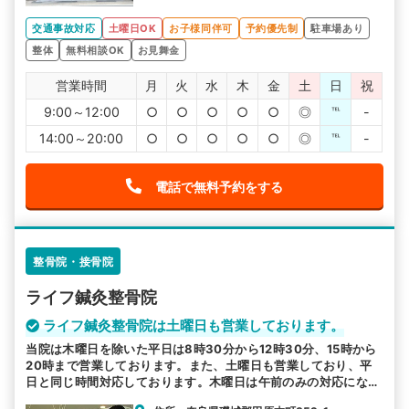
交通事故対応
土曜日OK
お子様同伴可
予約優先制
駐車場あり
整体
無料相談OK
お見舞金
営業時間
月
火
水
木
金
土
日
祝
9:00～12:00
○
○
○
○
○
◎
℡
-
14:00～20:00
○
○
○
○
○
◎
℡
-
電話で無料予約をする
整骨院・接骨院
ライフ鍼灸整骨院
ライフ鍼灸整骨院は土曜日も営業しております。
当院は木曜日を除いた平日は8時30分から12時30分、15時から
20時まで営業しております。また、土曜日も営業しており、平
日と同じ時間対応しております。木曜日は午前のみの対応になり
ます。