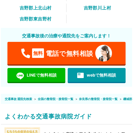
吉野郡上北山村
吉野郡川上村
吉野郡東吉野村
交通事故後の治療や通院先をご案内します！
電話で無料相談
無料
featured_play_list
LINEで無料相談
webで無料相談
交通事故 通院先検索
全国の整骨院・接骨院一覧
奈良県の整骨院・接骨院一覧
磯城郡
よくわかる交通事故病院ガイド