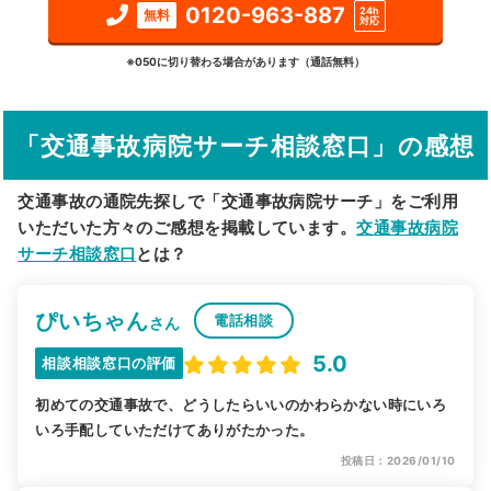
0120-963-887
24h
無料
対応
詳細条件で絞り込む
※050に切り替わる場合があります（通話無料）
その他の検索方法
「交通事故病院サーチ相談窓口」の感想
駅から探す
院名から探す
交通事故の通院先探しで「交通事故病院サーチ」をご利用
いただいた方々のご感想を掲載しています。
交通事故病院
サーチ相談窓口
とは？
ぴいちゃん
電話相談
さん
5.0
相談相談窓口の評価
初めての交通事故で、どうしたらいいのかわらかない時にいろ
いろ手配していただけてありがたかった。
投稿日：2026/01/10