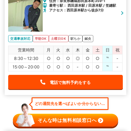
住所：奈良県磯城郡田原本町359-1
最寄り駅： 西田原本駅 / 田原本駅 / 笠縫駅
アクセス：西田原本駅から徒歩7分
交通事故対応
早朝OK
土曜日OK
駅ちか
鍼灸
営業時間
月
火
水
木
金
土
日
祝
8:30～12:30
○
○
○
◎
○
○
℡
-
15:00～20:00
○
○
○
-
○
○
℡
-
電話で無料予約をする
どの通院先を選べばよいか分からない...
そんな時は無料相談窓口へ