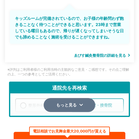
キッズルームが完備されているので、お子様の年齢問わず飽
きることなく待つことができると思います。23時まで営業
している曜日もあるので、帰りが遅くなってしまいそうな日
でも諦めることなく施術を受けることができますね。
ゑびす鍼灸整骨院の詳細を見る
※評判はご利用者様のご利用当時の主観的なご意見・ご感想です。その点ご理解
の上、一つの参考としてご活用ください。
通院先を再検索
整形外科
整骨院・接骨院
もっと見る
エリア
奈良県
磯城郡田原本町
電話相談でお見舞金最大20,000円が貰える
検索する