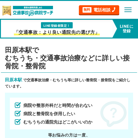
menu
電話相談
無料
LINE登録者限定！
LINEに
登録
「交通事故：より良い通院先の選び方」
田原本駅で
むちうち・交通事故治療などに詳しい接
骨院・整骨院
田原本駅
で交通事故治療・むちうち等に詳しい整骨院・接骨院をご紹介し
ています。
病院や整形外科だと時間が合わない
病院と整骨院を併用したい
むちうちの通院先はどこがいいのか
等お悩みの方は一度、