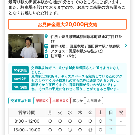
最寄り駅の田原本駅から徒歩1分とすぐのところにございます。
また、駐車場も設けておりますので、お車でご来院の方も困るこ
となくお越しいただけます。
20,000
お見舞金最大
円支給
住所：奈良県磯城郡田原本町戎通3丁目175-
17
最寄り駅： 田原本駅 / 西田原本駅 / 笠縫駅
アクセス：田原本駅から徒歩1分
駐車場：（5台）
交通事故施術で、ゑびす鍼灸整骨院さんに通うようになり
50代男性
ました。
はじめてのことで色々と不安でしたが、先生やスタッフの
最寄駅は2駅あり、キッズスペースも完備しているためアク
40代女性
みなさんが優しく、親切・丁寧に施術してくださり、身体
セスしやすくお子様連れの方も気軽に通院できると思いま
も心も和らげて頂きました。
す。
朝早くから夜遅くまで、営業時間が長いのがよいですよ
30代男性
仕事もしていますので、予約優先で待ち時間がなくて安心
ね。その日の予定に合わせて通うことができると思いま
して通院できるのも嬉しいです。
す。
交通事故対応
早朝OK
土曜日OK
駅ちか
お見舞金
営業時間
月
火
水
木
金
土
日
祝
8:00～12:00
○
○
○
○
○
○
℡
-
15:00～19:00
○
○
◎
○
◎
○
℡
-