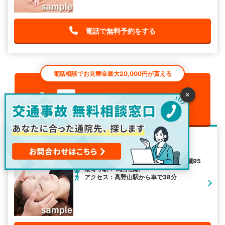
電話で無料予約をする
電話相談でお見舞金最大20,000円が貰える
0120-963-887
×
24h
対応
※050に切り替わる場合があります（通話無料）
安心堂十津川村鍼灸整骨院
住所：奈良県吉野郡十津川村大字五百瀬95
最寄り駅： 高野山駅
アクセス：高野山駅から車で38分