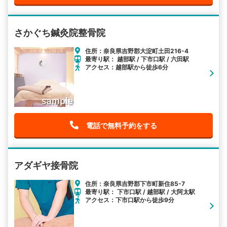
さかぐち鍼灸院整骨院
住所：奈良県吉野郡大淀町土田216-4
最寄り駅： 越部駅 / 下市口駅 / 六田駅
アクセス：越部駅から徒歩6分
電話で無料予約をする
アダギヤ接骨院
住所：奈良県吉野郡下市町新住85-7
最寄り駅： 下市口駅 / 越部駅 / 大阿太駅
アクセス：下市口駅から徒歩9分