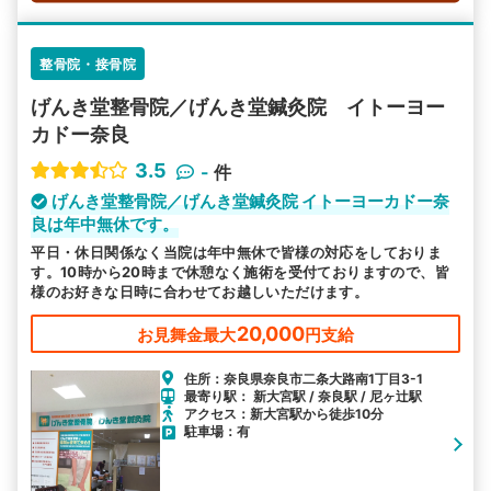
整骨院・接骨院
げんき堂整骨院／げんき堂鍼灸院 イトーヨー
カドー奈良
3.5
-
件
げんき堂整骨院／げんき堂鍼灸院 イトーヨーカドー奈
良は年中無休です。
平日・休日関係なく当院は年中無休で皆様の対応をしておりま
す。10時から20時まで休憩なく施術を受付ておりますので、皆
様のお好きな日時に合わせてお越しいただけます。
20,000
お見舞金最大
円支給
住所：奈良県奈良市二条大路南1丁目3-1
最寄り駅： 新大宮駅 / 奈良駅 / 尼ヶ辻駅
アクセス：新大宮駅から徒歩10分
駐車場：有