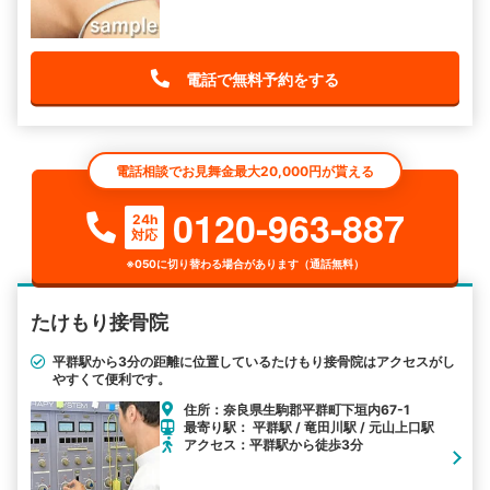
電話で無料予約をする
電話相談でお見舞金最大20,000円が貰える
0120-963-887
24h
対応
※050に切り替わる場合があります（通話無料）
たけもり接骨院
平群駅から3分の距離に位置しているたけもり接骨院はアクセスがし
やすくて便利です。
住所：奈良県生駒郡平群町下垣内67-1
最寄り駅： 平群駅 / 竜田川駅 / 元山上口駅
アクセス：平群駅から徒歩3分