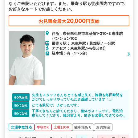
なくご来院いただけます。また、最寄り駅も徒歩圏内ですので、
お好きなルートでお越しください。
20,000
お見舞金最大
円支給
住所：奈良県生駒市東菜畑1-310-3 東生駒
パンション102
最寄り駅： 東生駒駅 / 菜畑駅 / 一分駅
アクセス：東生駒駅から徒歩9分
駐車場：有（1〜5台）
先生もスタッフさんもとても感じ良く、施術も毎回時間を
60代女性
かけてしっかりやっていただき感謝しています！
保険の期間が終わっても自費でもう少し通うつもりです。
とても親切で、よかったです。
50代女性
丁寧できちんと診てくださり、整体やストレッチ、電気治
50代女性
療もしてくださり、随分前より、痛みも改善してきてるの
で、しばらく通いたいとおもう。
交通事故対応
早朝OK
土曜日OK
駐車場あり
お見舞金