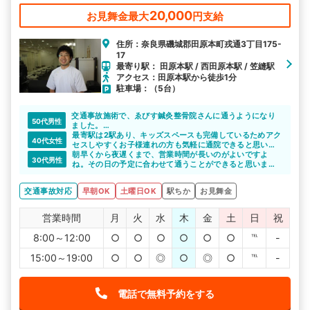
20,000
お見舞金最大
円支給
住所：奈良県磯城郡田原本町戎通3丁目175-
17
最寄り駅： 田原本駅 / 西田原本駅 / 笠縫駅
アクセス：田原本駅から徒歩1分
駐車場：（5台）
交通事故施術で、ゑびす鍼灸整骨院さんに通うようになり
50代男性
ました。
はじめてのことで色々と不安でしたが、先生やスタッフの
最寄駅は2駅あり、キッズスペースも完備しているためアク
40代女性
みなさんが優しく、親切・丁寧に施術してくださり、身体
セスしやすくお子様連れの方も気軽に通院できると思いま
も心も和らげて頂きました。
す。
朝早くから夜遅くまで、営業時間が長いのがよいですよ
30代男性
仕事もしていますので、予約優先で待ち時間がなくて安心
ね。その日の予定に合わせて通うことができると思いま
して通院できるのも嬉しいです。
す。
交通事故対応
早朝OK
土曜日OK
駅ちか
お見舞金
営業時間
月
火
水
木
金
土
日
祝
8:00～12:00
○
○
○
○
○
○
℡
-
15:00～19:00
○
○
◎
○
◎
○
℡
-
電話で無料予約をする