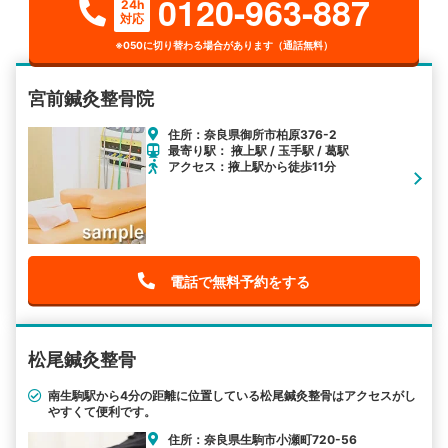
0120-963-887
24h
対応
※050に切り替わる場合があります（通話無料）
宮前鍼灸整骨院
住所：奈良県御所市柏原376-2
最寄り駅： 掖上駅 / 玉手駅 / 葛駅
アクセス：掖上駅から徒歩11分
電話で無料予約をする
松尾鍼灸整骨
南生駒駅から4分の距離に位置している松尾鍼灸整骨はアクセスがし
やすくて便利です。
住所：奈良県生駒市小瀬町720-56