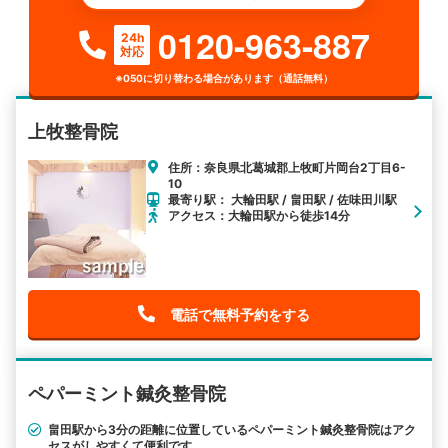
0120-963-887
24h
対応
※050に切り替わる場合があります（通話無料）
上牧整骨院
住所：奈良県北葛城郡上牧町片岡台2丁目6-
10
最寄り駅： 大輪田駅 / 畠田駅 / 佐味田川駅
アクセス：大輪田駅から徒歩14分
電話で無料予約をする
ペパーミント鍼灸整骨院
畠田駅から3分の距離に位置しているペパーミント鍼灸整骨院はアク
セスがしやすくて便利です。