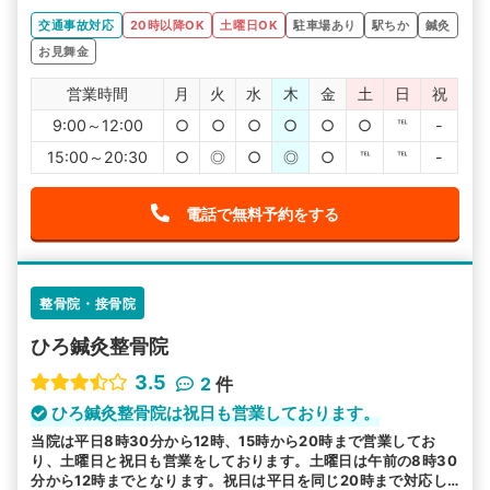
交通事故対応
20時以降OK
土曜日OK
駐車場あり
駅ちか
鍼灸
お見舞金
営業時間
月
火
水
木
金
土
日
祝
9:00～12:00
○
○
○
○
○
○
℡
-
15:00～20:30
○
◎
○
◎
○
℡
℡
-
電話で無料予約をする
整骨院・接骨院
ひろ鍼灸整骨院
3.5
2
件
ひろ鍼灸整骨院は祝日も営業しております。
当院は平日8時30分から12時、15時から20時まで営業してお
り、土曜日と祝日も営業をしております。土曜日は午前の8時30
分から12時までとなります。祝日は平日を同じ20時まで対応し