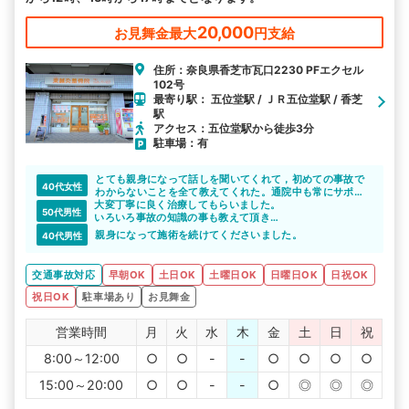
20,000
お見舞金最大
円支給
住所：奈良県香芝市瓦口2230 PFエクセル
102号
最寄り駅： 五位堂駅 / ＪＲ五位堂駅 / 香芝
駅
アクセス：五位堂駅から徒歩3分
駐車場：有
とても親身になって話しを聞いてくれて，初めての事故で
40代女性
わからないことを全て教えてくれた。通院中も常にサポー
大変丁寧に良く治療してもらいました。
トしてくれた。
50代男性
いろいろ事故の知識の事も教えて頂き
ありがとうございました。
親身になって施術を続けてくださいました。
40代男性
交通事故対応
早朝OK
土日OK
土曜日OK
日曜日OK
日祝OK
祝日OK
駐車場あり
お見舞金
営業時間
月
火
水
木
金
土
日
祝
8:00～12:00
○
○
-
-
○
○
○
○
15:00～20:00
○
○
-
-
○
◎
◎
◎