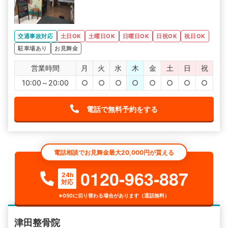
交通事故対応
土日OK
土曜日OK
日曜日OK
日祝OK
祝日OK
駐車場あり
お見舞金
営業時間
月
火
水
木
金
土
日
祝
10:00～20:00
○
○
○
○
○
○
○
○
電話で無料予約をする
電話相談でお見舞金最大20,000円が貰える
0120-963-887
24h
対応
※050に切り替わる場合があります（通話無料）
津田整骨院