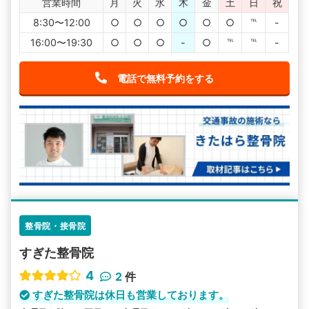
営業時間
月
火
水
木
金
土
日
祝
8:30〜12:00
○
○
○
○
○
○
℡
-
16:00〜19:30
○
○
○
-
○
℡
℡
-
電話で無料予約をする
整骨院・接骨院
すぎた整骨院
4
2
件
すぎた整骨院は休日も営業しております。