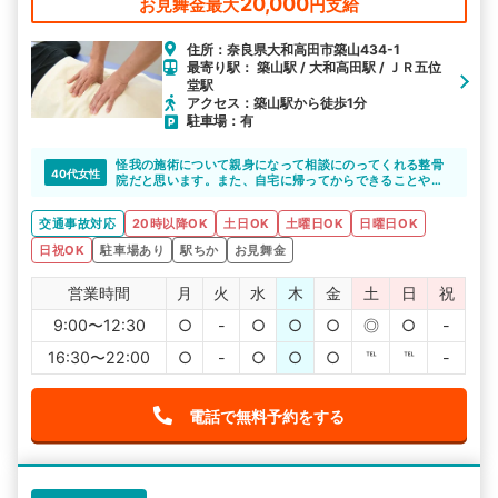
20,000
お見舞金最大
円支給
住所：奈良県大和高田市築山434-1
最寄り駅： 築山駅 / 大和高田駅 / ＪＲ五位
堂駅
アクセス：築山駅から徒歩1分
駐車場：有
怪我の施術について親身になって相談にのってくれる整骨
40代女性
院だと思います。また、自宅に帰ってからできることや、
気をつけることもアドバイスしてくれるので心強いです
ね。病院や整形外科と整骨院の併用についても丁寧に説明
交通事故対応
20時以降OK
土日OK
土曜日OK
日曜日OK
してくれるのも嬉しいです。
日祝OK
駐車場あり
駅ちか
お見舞金
営業時間
月
火
水
木
金
土
日
祝
9:00〜12:30
○
-
○
○
○
◎
○
-
16:30〜22:00
○
-
○
○
○
℡
℡
-
電話で無料予約をする