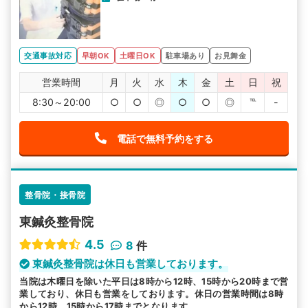
交通事故対応
早朝OK
土曜日OK
駐車場あり
お見舞金
営業時間
月
火
水
木
金
土
日
祝
8:30～20:00
○
○
◎
○
○
◎
℡
-
電話で無料予約をする
整骨院・接骨院
東鍼灸整骨院
4.5
8
件
東鍼灸整骨院は休日も営業しております。
当院は木曜日を除いた平日は8時から12時、15時から20時まで営
業しており、休日も営業をしております。休日の営業時間は8時
から12時、15時から17時までとなります。