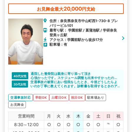
ております。
20,000
お見舞金最大
円支給
住所：奈良県奈良市中山町西1-730-8 ブレ
バリービル101
最寄り駅： 学園前駅 / 菖蒲池駅 / 学研奈良
登美ヶ丘駅
アクセス：学園前駅から徒歩17分
駐車場：有
通院した整骨院は親身に寄り添って頂き
40代女性
心強かったです。スケジュール調整も出来やすかったので
交通事故の被害にあい怪我をしたとき、今後どうしたらよ
助かりました。
20代女性
いのか丁寧に教えてくれます。診断書を取得するときのア
ドバイスもしてくれるので助かりますよね。美容と健康に
も詳しい整骨院なので、怪我についてだけでなくトータル
交通事故対応
早朝OK
土曜日OK
祝日OK
駐車場あり
でサポートしてくれそうです。
お見舞金
営業時間
月
火
水
木
金
土
日
祝
8:30～12:00
○
○
○
○
○
○
℡
○