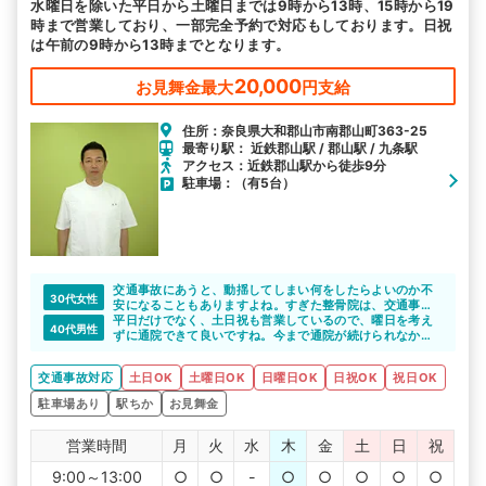
水曜日を除いた平日から土曜日までは9時から13時、15時から19
時まで営業しており、一部完全予約で対応もしております。日祝
は午前の9時から13時までとなります。
20,000
お見舞金最大
円支給
住所：奈良県大和郡山市南郡山町363-25
最寄り駅： 近鉄郡山駅 / 郡山駅 / 九条駅
アクセス：近鉄郡山駅から徒歩9分
駐車場：（有5台）
交通事故にあうと、動揺してしまい何をしたらよいのか不
30代女性
安になることもありますよね。すぎた整骨院は、交通事故
による怪我の施術や知識が豊富な整骨院です。施術につい
平日だけでなく、土日祝も営業しているので、曜日を考え
40代男性
ての相談から保険の手続きまで幅広いサポートを受けられ
ずに通院できて良いですね。今まで通院が続けられなかっ
るので、心強いと思います。
た方も、長い目でみて通院できると思います。
また、日曜や祝日も営業しているので通いやすいですよ
交通事故対応
土日OK
土曜日OK
日曜日OK
日祝OK
祝日OK
ね。
駐車場あり
駅ちか
お見舞金
営業時間
月
火
水
木
金
土
日
祝
9:00～13:00
○
○
-
○
○
○
○
○