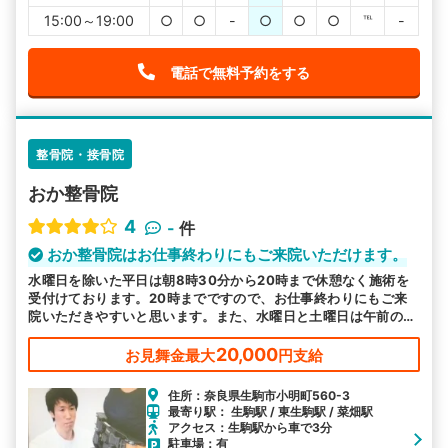
15:00～19:00
○
○
-
○
○
○
℡
-
電話で無料予約をする
整骨院・接骨院
おか整骨院
4
-
件
おか整骨院はお仕事終わりにもご来院いただけます。
水曜日を除いた平日は朝8時30分から20時まで休憩なく施術を
受付けております。20時までですので、お仕事終わりにもご来
院いただきやすいと思います。また、水曜日と土曜日は午前のみ
の対応になります。
20,000
お見舞金最大
円支給
住所：奈良県生駒市小明町560-3
最寄り駅： 生駒駅 / 東生駒駅 / 菜畑駅
アクセス：生駒駅から車で3分
駐車場：有