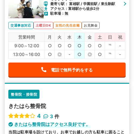
最寄り駅： 富雄駅 / 学園前駅 / 東生駒駅
アクセス：富雄駅から徒歩2分
駐車場：無
交通事故対応
土曜日OK
女性の先生在籍
お見舞金
営業時間
月
火
水
木
金
土
日
祝
9:00～12:00
○
○
○
○
○
○
℡
-
13:00～16:00
○
◎
-
○
◎
○
℡
-
電話で無料予約をする
整骨院・接骨院
きたはら整骨院
4
3
件
きたはら整骨院はアクセス良好です。
当院は駐車場を設けており、お車でお越しの方も駐車に困ること