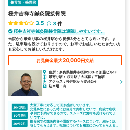
整骨院・接骨院
桜井吉祥寺鍼灸院接骨院
3.5
3
件
桜井吉祥寺鍼灸院接骨院は通院しやすいです。
当院から最寄り駅の桜井駅から徒歩3分ととても近いです。ま
た、駐車場も設けておりますので、お車でお越しいただきたい方
も安心してお越しいただけます。
20,000
お見舞金最大
円支給
住所：奈良県桜井市桜井203-2 加藤ビル1F
最寄り駅： 桜井駅 / 大福駅 / 三輪駅
アクセス：桜井駅から徒歩2分
駐車場：有
大変丁寧に対応して頂き感謝しています。
20代男性
交通事故にあった時には自分で判断しないで 病院で症状
を見てもらうことが大事です。
事前に予約ができるので、スムーズに施術を受けられてよ
30代男性
いですね。
接骨院での施術内容や通院するペースについて、細かく説
20代女性
明してもらえます。転院についても相談にのってもらえる
ので、考えてみようと思います。