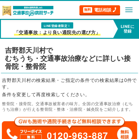
menu
電話相談
無料
LINE登録者限定！
LINEに
登録
「交通事故：より良い通院先の選び方」
吉野郡天川村で
むちうち・交通事故治療などに詳しい接
骨院・整骨院
吉野郡天川村の検索結果・ご指定の条件での検索結果は0件で
す。
条件を変更して再度検索してください。
整骨院・接骨院。交通事故被害者の味方。全国の交通事故治療（むち
うち治療）が行える整骨院・整体・治療院・鍼灸院をご紹介します。
0120-963-887