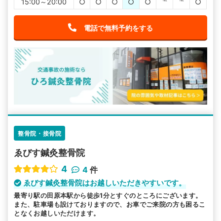
15:00～20:00
○
○
○
○
○
℡
℡
○
電話で無料予約をする
整骨院・接骨院
ゑびす鍼灸整骨院
4
4
件
ゑびす鍼灸整骨院はお越しいただきやすいです。
最寄り駅の田原本駅から徒歩1分とすぐのところにございます。
また、駐車場も設けておりますので、お車でご来院の方も困るこ
となくお越しいただけます。