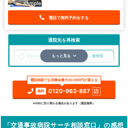
電話で無料予約をする
通院先を再検索
整形外科
整骨院・接骨院
もっと見る
エリア
奈良県
生駒郡安堵町
電話相談でお見舞金最大20,000円が貰える
検索する
0120-963-887
24h
無料
対応
詳細条件で絞り込む
※050に切り替わる場合があります（通話無料）
その他の検索方法
「交通事故病院サーチ相談窓口」の感想
駅から探す
院名から探す