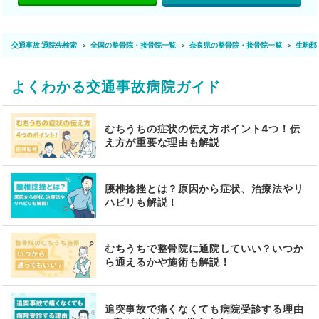
交通事故 通院先検索
全国の整骨院・接骨院一覧
奈良県の整骨院・接骨院一覧
生駒郡
よくわかる交通事故病院ガイド
むちうちの症状の伝え方ポイント4つ！伝
え方が重要な理由も解説
腰椎捻挫とは？原因から症状、治療法やリ
ハビリも解説！
むちうちで整骨院に通院していい？いつか
ら通えるかや施術も解説！
追突事故で痛くなくても病院受診する理由