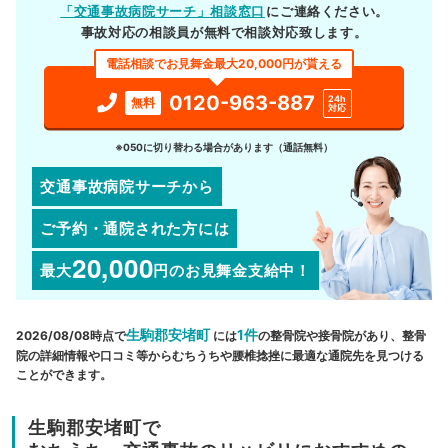
「交通事故病院サーチ」相談窓口
にご連絡ください。
事故対応の相談員が無料で相談対応致します。
電話相談でお見舞金最大20,000円が貰える
0120-963-887
24h
無料
対応
※050に切り替わる場合があります（通話無料）
交通事故病院サーチから
ご予約・通院された方には
20,000
最大
円
のお見舞金支給中！
生駒郡安堵町
1件
2026/08/08時点で
には
の整骨院や接骨院があり、整骨
院の詳細情報や口コミ等からむちうちや腰椎捻挫に最適な通院先を見つける
ことができます。
生駒郡安堵町で