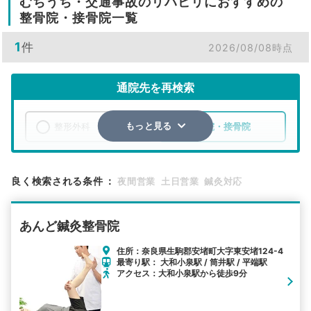
むちうち・交通事故のリハビリにおすすめの
整骨院・接骨院一覧
1
件
2026/08/08時点
通院先を再検索
整形外科
整骨院・接骨院
もっと見る
エリア
奈良県
生駒郡安堵町
良く検索される条件
：
夜間営業
土日営業
鍼灸対応
検索する
あんど鍼灸整骨院
詳細条件で絞り込む
住所：奈良県生駒郡安堵町大字東安堵124-4
最寄り駅： 大和小泉駅 / 筒井駅 / 平端駅
その他の検索方法
アクセス：大和小泉駅から徒歩9分
駅から探す
院名から探す