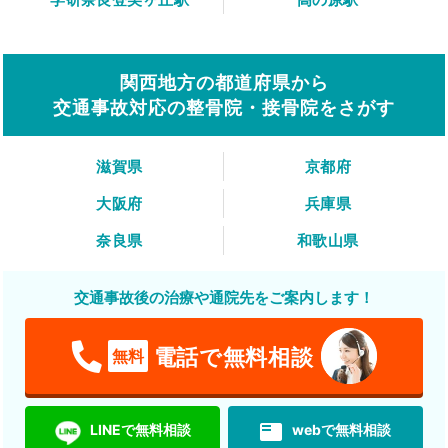
関西地方の都道府県から
交通事故対応の整骨院・接骨院をさがす
滋賀県
京都府
大阪府
兵庫県
奈良県
和歌山県
交通事故後の治療や通院先をご案内します！
電話で無料相談
無料
featured_play_list
LINEで無料相談
webで無料相談