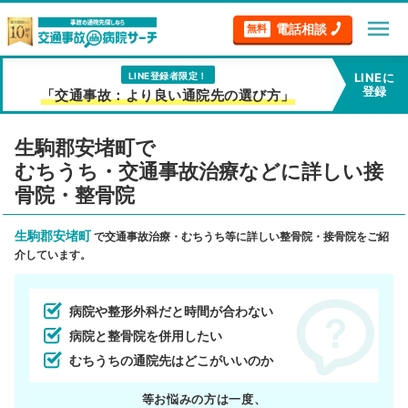
menu
電話相談
無料
LINE登録者限定！
LINEに
登録
「交通事故：より良い通院先の選び方」
生駒郡安堵町で
むちうち・交通事故治療などに詳しい接
骨院・整骨院
生駒郡安堵町
で交通事故治療・むちうち等に詳しい整骨院・接骨院をご紹
介しています。
病院や整形外科だと時間が合わない
病院と整骨院を併用したい
むちうちの通院先はどこがいいのか
等お悩みの方は一度、