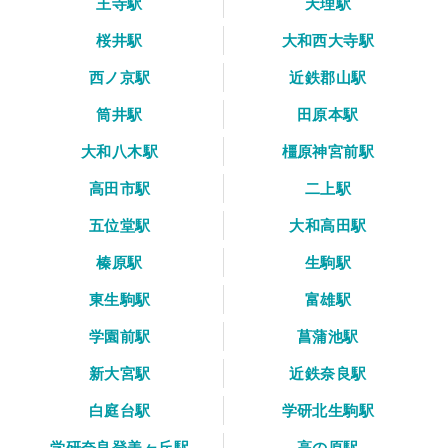
王寺駅
天理駅
桜井駅
大和西大寺駅
西ノ京駅
近鉄郡山駅
筒井駅
田原本駅
大和八木駅
橿原神宮前駅
高田市駅
二上駅
五位堂駅
大和高田駅
榛原駅
生駒駅
東生駒駅
富雄駅
学園前駅
菖蒲池駅
新大宮駅
近鉄奈良駅
白庭台駅
学研北生駒駅
学研奈良登美ヶ丘駅
高の原駅