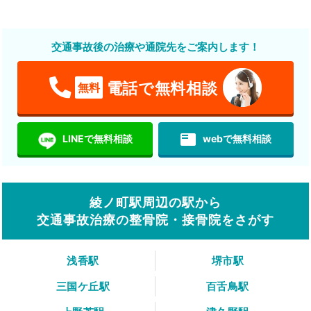
交通事故後の治療や通院先をご案内します！
電話で無料相談
無料
featured_play_list
LINEで無料相談
webで無料相談
綾ノ町駅周辺の駅から
交通事故治療の整骨院・接骨院をさがす
浅香駅
堺市駅
三国ケ丘駅
百舌鳥駅