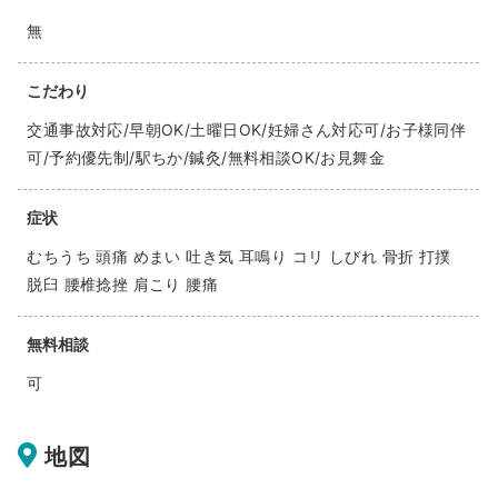
無
こだわり
交通事故対応/早朝OK/土曜日OK/妊婦さん対応可/お子様同伴
可/予約優先制/駅ちか/鍼灸/無料相談OK/お見舞金
症状
むちうち 頭痛 めまい 吐き気 耳鳴り コリ しびれ 骨折 打撲
脱臼 腰椎捻挫 肩こり 腰痛
無料相談
可
地図