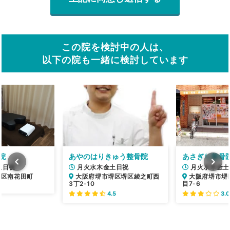
この院を検討中の人は、
以下の院も一緒に検討しています
院
あやのはりきゅう整骨院
あさぎり整骨院
土日祝
月火水木金土日祝
月火水木金土
北区南花田町
大阪府堺市堺区堺区綾之町西
大阪府堺市堺
3丁2-10
目7-6
4.5
3.0