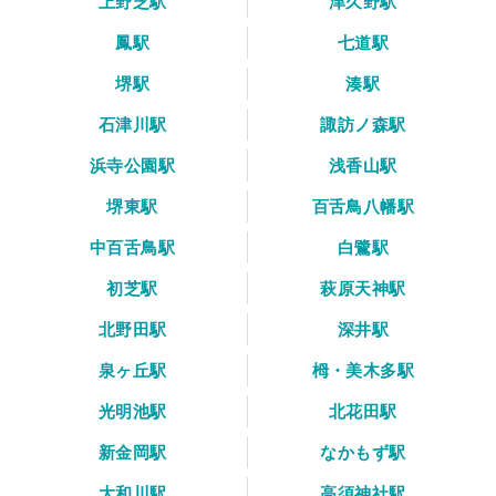
上野芝駅
津久野駅
鳳駅
七道駅
堺駅
湊駅
石津川駅
諏訪ノ森駅
浜寺公園駅
浅香山駅
堺東駅
百舌鳥八幡駅
中百舌鳥駅
白鷺駅
初芝駅
萩原天神駅
北野田駅
深井駅
泉ヶ丘駅
栂・美木多駅
光明池駅
北花田駅
新金岡駅
なかもず駅
大和川駅
高須神社駅