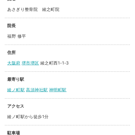
あさぎり整骨院 綾之町院
院長
福野 修平
住所
大阪府
堺市堺区
綾之町西1-1-3
最寄り駅
綾ノ町駅
高須神社駅
神明町駅
アクセス
綾ノ町駅から徒歩1分
駐車場