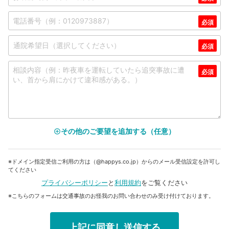
その他のご要望を追加する（任意）
add_circle_outline
※ドメイン指定受信ご利用の方は（@happys.co.jp）からのメール受信設定を許可し
てください
プライバシーポリシー
と
利用規約
をご覧ください
※こちらのフォームは交通事故のお怪我のお問い合わせのみ受け付けております。