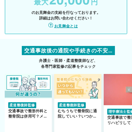
最大
円
のお見舞金の支給を行なっております。
詳細はお問い合わせください！
お見舞金とは
交通事故後の通院や手続きの不安…
弁護士・医師・柔道整復師など、
各専門家監修の記事をチェック
柔道整復師監修
柔道整復師監修
交通事故で整形外科と
むちうちで整骨院に通
理学療法士監
整骨院は併用可？メリ
院していい？いつから
交通事故で整
ットや注意点を解説
通えるかや施術も解
リハビリして
説！
い…転院する