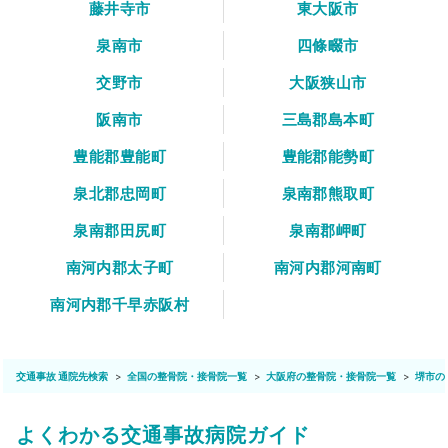
藤井寺市
東大阪市
泉南市
四條畷市
交野市
大阪狭山市
阪南市
三島郡島本町
豊能郡豊能町
豊能郡能勢町
泉北郡忠岡町
泉南郡熊取町
泉南郡田尻町
泉南郡岬町
南河内郡太子町
南河内郡河南町
南河内郡千早赤阪村
交通事故 通院先検索
全国の整骨院・接骨院一覧
大阪府の整骨院・接骨院一覧
堺市の
よくわかる交通事故病院ガイド