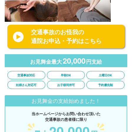
交通事故のお怪我の
通院お申込・予約はこちら
20,000
お見舞金最大
円支給
交通事故対応
早朝OK
土曜日OK
妊婦さん対応可
お子様同伴可
予約優先制
お見舞金の支給始めました！
当ホームページからお問い合わせ頂いた
交通事故の患者様に限り
20,000