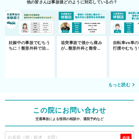
他の皆さんは事故後どのように対応しているの？
妊娠中の事故でむちう
追突事故で後から痛み
自転車vs車
ちに！整形外科で治療
が…整形外科と整骨院
打撲やむちう
できず
の併用通院〜示談まで
を進めるまで
もっと読む
この院にお問い合わせ
交通事故による怪我の相談や、通院予約など