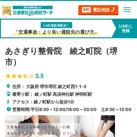
menu
電話相談
無料
LINE登録者限定！
LINEに
登録
「交通事故：より良い通院先の選び方」
あさぎり整骨院 綾之町院（堺
市）
3.5
住所：
大阪府
堺市堺区
綾之町西1-1-3
最寄り駅：
綾ノ町駅
高須神社駅
神明町駅
アクセス：綾ノ町駅から徒歩1分
営業時間:平日8:30～12:00/16:00～20:00 土8:30～12:00