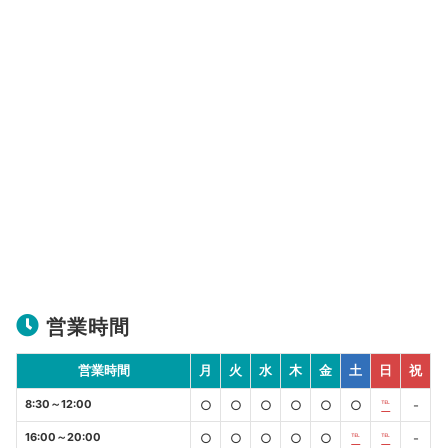
営業時間
営業時間
月
火
水
木
金
土
日
祝
8:30～12:00
○
○
○
○
○
○
℡
-
16:00～20:00
○
○
○
○
○
℡
℡
-