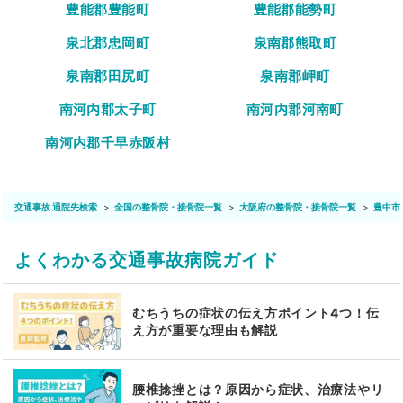
豊能郡豊能町
豊能郡能勢町
泉北郡忠岡町
泉南郡熊取町
泉南郡田尻町
泉南郡岬町
南河内郡太子町
南河内郡河南町
南河内郡千早赤阪村
交通事故 通院先検索
全国の整骨院・接骨院一覧
大阪府の整骨院・接骨院一覧
豊中市
よくわかる交通事故病院ガイド
むちうちの症状の伝え方ポイント4つ！伝
え方が重要な理由も解説
腰椎捻挫とは？原因から症状、治療法やリ