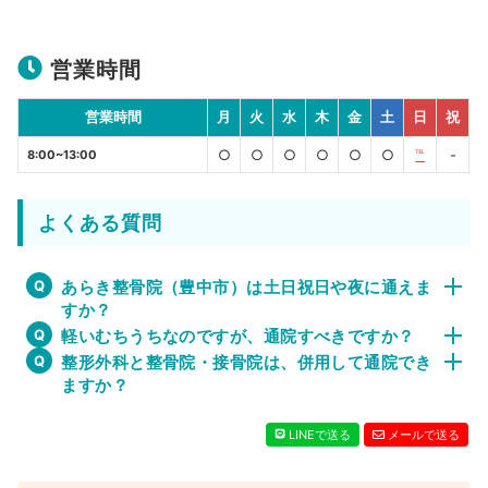
営業時間
営業時間
月
火
水
木
金
土
日
祝
○
○
○
○
○
○
℡
-
8:00~13:00
よくある質問
あらき整骨院（豊中市）は土日祝日や夜に通えま
すか？
軽いむちうちなのですが、通院すべきですか？
整形外科と整骨院・接骨院は、併用して通院でき
ますか？
LINEで送る
メールで送る