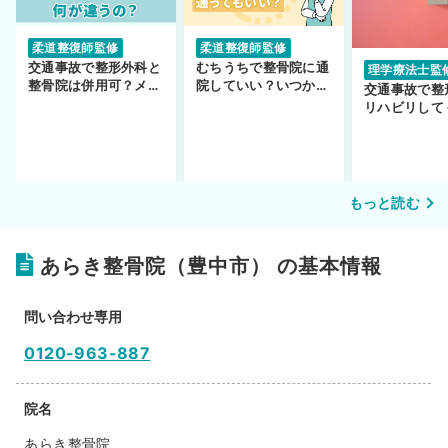
柔道整復師監修
柔道整復師監修
交通事故で整形外科と
むちうちで整骨院に通
理学療法士監
整骨院は併用可？メリ
院していい？いつから
交通事故で整
ットや注意点を解説
通えるかや施術も解
リハビリして
説！
い…転院する
もっと読む
あらき整骨院（豊中市） の基本情報
問い合わせ専用
0120-963-887
院名
あらき整骨院