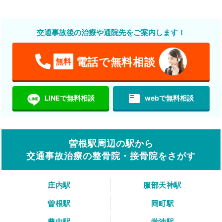
交通事故後の治療や通院先をご案内します！
電話で無料相談
無料
featured_play_list
LINEで無料相談
webで無料相談
曽根駅周辺の駅から
交通事故治療の整骨院・接骨院をさがす
庄内駅
服部天神駅
曽根駅
岡町駅
豊中駅
蛍池駅