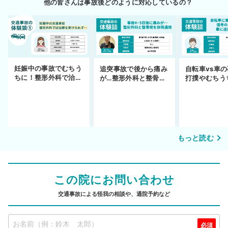
他の皆さんは事故後どのように対応しているの？
妊娠中の事故でむちう
追突事故で後から痛み
自転車vs車
ちに！整形外科で治療
が…整形外科と整骨院
打撲やむちう
できず
の併用通院〜示談まで
を進めるまで
もっと読む
この院にお問い合わせ
交通事故による怪我の相談や、通院予約など