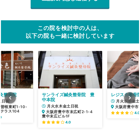
この院を検討中の人は、
以下の院も一緒に検討しています
灸整骨院
サンライズ鍼灸整骨院 豊
レジスタ整骨
中本院
土日祝
月火水木金土
月火水木金土日祝
曽根東町1-10-
大阪府豊中市岡
テラス104
大阪府豊中市末広町2-1-4
4.0
豊中末広ビル1F
0
4.0