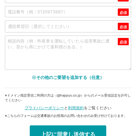
その他のご要望を追加する（任意）
add_circle_outline
※ドメイン指定受信ご利用の方は（@happys.co.jp）からのメール受信設定を許可し
てください
プライバシーポリシー
と
利用規約
をご覧ください
※こちらのフォームは交通事故のお怪我のお問い合わせのみ受け付けております。