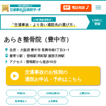
menu
電話相談
無料
LINE登録者限定！
LINEに
登録
「交通事故：より良い通院先の選び方」
あらき整骨院（豊中市）
住所：
大阪府
豊中市
長興寺南1丁目3−1
最寄り駅：
曽根駅
岡町駅
服部天神駅
アクセス：曽根駅から徒歩10分
交通事故のお怪我の
通院お申込・予約はこちら
早朝OK
20時以降OK
土曜日OK
駐車場あり
お見舞金