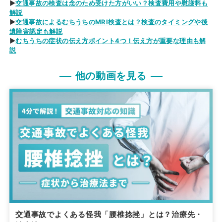
▶
交通事故の検査は念のため受けた方がいい？検査費用や慰謝料も
解説
▶
交通事故によるむちうちのMRI検査とは？検査のタイミングや後
遺障害認定も解説
▶
むちうちの症状の伝え方ポイント4つ！伝え方が重要な理由も解
説
他の動画を見る
交通事故でよくある怪我「腰椎捻挫」とは？治療先・