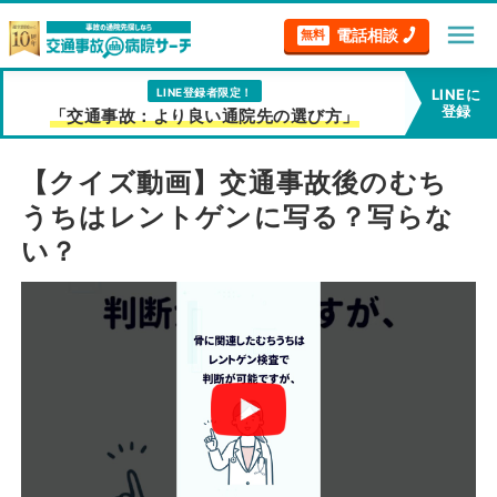
menu
電話相談
無料
LINE登録者限定！
LINEに
登録
「交通事故：より良い通院先の選び方」
【クイズ動画】交通事故後のむち
うちはレントゲンに写る？写らな
い？