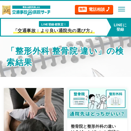
menu
電話相談
無料
LINE登録者限定！
LINEに
登録
「交通事故：より良い通院先の選び方」
「整形外科 整骨院 違い」の検
索結果
整骨院と整形外科の違い