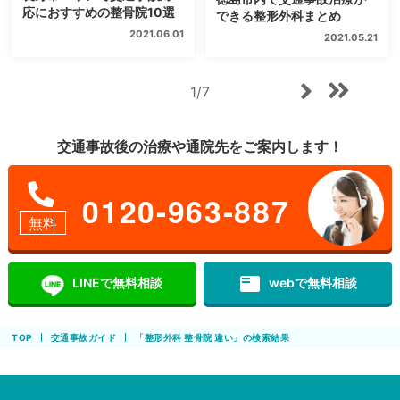
応におすすめの整骨院10選
できる整形外科まとめ
2021.06.01
2021.05.21
1/7
交通事故後の治療や通院先をご案内します！
0120-963-887
無料
featured_play_list
LINEで無料相談
webで無料相談
TOP
交通事故ガイド
「整形外科 整骨院 違い」の検索結果