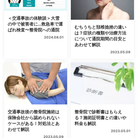
＜交通事故の体験談＞大雪
の中で被害者に…救急車で運
むちうちと頚椎捻挫の違い
ばれ検査〜整骨院への通院
は？症状の種類や治療方法
2024.08.01
について通院期間の目安と
あわせて解説
2023.05.09
交通事故後の整骨院施術は
整骨院で診断書はもらえ
保険会社から認められない
る？施術証明書との違いや
ケースがある！対処法とあ
料金も解説
わせて解説
2023.05.01
2023.05.09