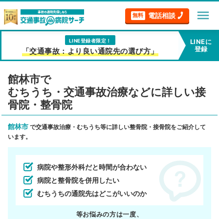
menu
電話相談
無料
LINE登録者限定！
LINEに
登録
「交通事故：より良い通院先の選び方」
館林市で
むちうち・交通事故治療などに詳しい接
骨院・整骨院
館林市
で交通事故治療・むちうち等に詳しい整骨院・接骨院をご紹介して
います。
病院や整形外科だと時間が合わない
病院と整骨院を併用したい
むちうちの通院先はどこがいいのか
等お悩みの方は一度、