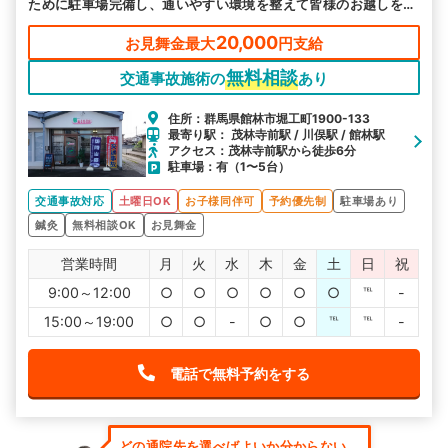
ために駐車場完備し、通いやすい環境を整えて皆様のお越しをお
待ちしております。
20,000
お見舞金最大
円支給
無料相談
交通事故施術の
あり
住所：群馬県館林市堀工町1900-133
最寄り駅： 茂林寺前駅 / 川俣駅 / 館林駅
アクセス：茂林寺前駅から徒歩6分
駐車場：有（1〜5台）
交通事故対応
土曜日OK
お子様同伴可
予約優先制
駐車場あり
鍼灸
無料相談OK
お見舞金
営業時間
月
火
水
木
金
土
日
祝
9:00～12:00
○
○
○
○
○
○
℡
-
15:00～19:00
○
○
-
○
○
℡
℡
-
電話で無料予約をする
どの通院先を選べばよいか分からない...