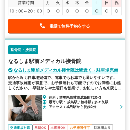
営業時間
月
火
水
木
金
土
日
祝
10：00～20：00
○
○
○
○
○
○
○
○
電話で無料予約をする
整骨院・接骨院
なるしま駅前メディカル接骨院
なるしま駅前メディカル接骨院は駅近く・駐車場完備
駅から近く駐車場完備で、電車でもお車でも通いやすいです。
交通事故施術が得意で、お子様連れも可能ですのでお気軽にお越
しください。 早朝からや土曜日も営業で、お忙しい方も来院し
やすい環境で皆様のお越しをお待ちしております。
住所：群馬県館林市成島町720-3
最寄り駅： 成島駅 / 館林駅 / 多々良駅
アクセス：成島駅から徒歩2分
交通事故対応
早朝OK
土曜日OK
お子様同伴可
駐車場あり