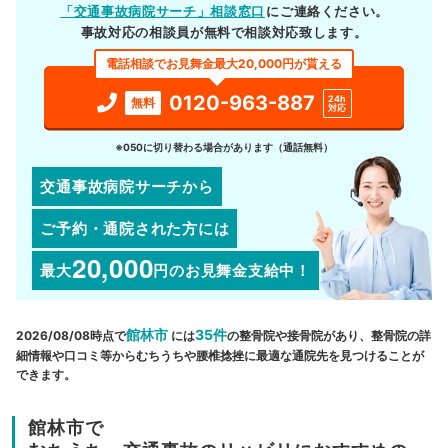
「交通事故病院サーチ」相談窓口
にご連絡ください。
事故対応の相談員が無料で相談対応致します。
電話相談でお見舞金最大20,000円が貰える
0120-963-887
24h
無料
対応
※050に切り替わる場合があります（通話無料）
交通事故病院サーチから
ご予約・通院された方には
20,000
最大
円
のお見舞金支給中！
館林市
35件
2026/08/08時点で
には
の整骨院や接骨院があり、整骨院の詳
細情報や口コミ等からむちうちや腰椎捻挫に最適な通院先を見つけることが
できます。
館林市で