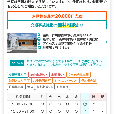
当院は平日21時まで営業していますので、仕事終わりの時間帯で
も安心してご通院いただけます。
20,000
お見舞金最大
円支給
無料相談
交通事故施術の
あり
住所：群馬県館林市小桑原町847-2
最寄り駅： 茂林寺前駅 / 館林駅 / 川俣駅
アクセス：茂林寺前駅から徒歩11分
駐車場：有（13台）
スタッフの方の対応がとても丁寧で、不安な事などお伺い
30代女性
すると、忙しい中でもわかりやすく丁寧に説明して下さい
ました。予約も色々考慮して頂いたりと、本当に助かって
います。雰囲気も良く、とても綺麗な整骨院です。
交通事故対応
20時以降OK
土曜日OK
女性の先生在籍
妊婦さん対応可
お子様同伴可
キッズスペース有
予約優先制
駐車場あり
整体
無料相談OK
お見舞金
営業時間
月
火
水
木
金
土
日
祝
9:00～12:30
○
○
○
○
○
◎
℡
-
15:00～21:00
○
○
○
○
○
℡
℡
-