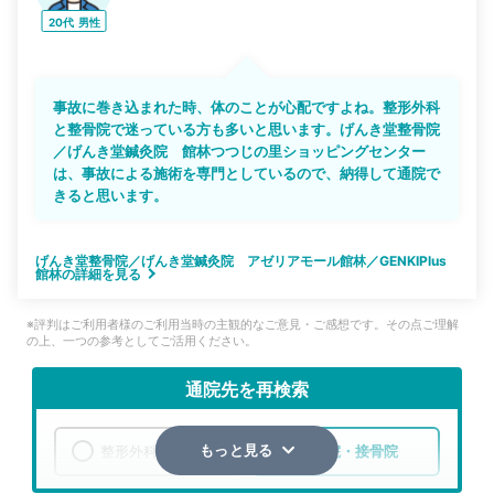
20代
男性
事故に巻き込まれた時、体のことが心配ですよね。整形外科
と整骨院で迷っている方も多いと思います。げんき堂整骨院
／げんき堂鍼灸院 館林つつじの里ショッピングセンター
は、事故による施術を専門としているので、納得して通院で
きると思います。
げんき堂整骨院／げんき堂鍼灸院 アゼリアモール館林／GENKIPlus
館林の詳細を見る
※評判はご利用者様のご利用当時の主観的なご意見・ご感想です。その点ご理解
の上、一つの参考としてご活用ください。
通院先を再検索
整形外科
整骨院・接骨院
もっと見る