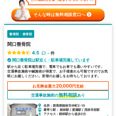
そんな時は無料相談窓口へ
整骨院・接骨院
関口整骨院
4.5
-
件
関口整骨院は駅近く・駐車場完備しています
駅から近く駐車場完備で、電車でもお車でも通いやすいです。
交通事故施術や鍼施術が得意で、お子様連れも可能ですのでお気
軽にお越しください。皆様のお越しをお待ちしております。
20,000
お見舞金最大
円支給
無料相談
交通事故施術の
あり
住所：群馬県館林市仲町2-10
最寄り駅： 館林駅 / 渡瀬駅 / 茂林寺前駅
アクセス：館林駅から徒歩2分