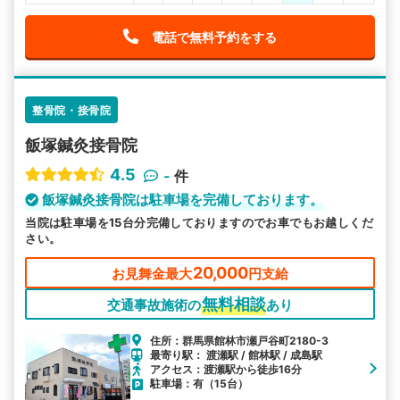
電話で無料予約をする
整骨院・接骨院
飯塚鍼灸接骨院
4.5
-
件
飯塚鍼灸接骨院は駐車場を完備しております。
当院は駐車場を15台分完備しておりますのでお車でもお越しくだ
さい。
20,000
お見舞金最大
円支給
無料相談
交通事故施術の
あり
住所：群馬県館林市瀬戸谷町2180-3
最寄り駅： 渡瀬駅 / 館林駅 / 成島駅
アクセス：渡瀬駅から徒歩16分
駐車場：有（15台）