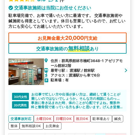
交通事故施術は当院にお任せください
駐車場完備で、お車で通いたい方に最適です。 交通事故施術や
鍼施術も得意としています。休日も営業しているので、お忙しい
方にも安心してお越しいただいています。
20,000
お見舞金最大
円支給
無料相談
交通事故施術の
あり
住所：群馬県館林市楠町3648-1 アゼリアモ
ール館林2階
最寄り駅： 渡瀬駅 / 館林駅
アクセス：渡瀬駅から車で6分
駐車場：有
お仕事で忙しい方や出張が多い方は、継続して通うことが
30代女性
難しいのではないでしょうか。そんな方の相談にものって
事故に巻き込まれた時、体のことが心配ですよね。整形外
くれ、施術もスムーズに受けることができるのでいいです
20代男性
科と整骨院で迷っている方も多いと思います。げんき堂整
ね。
骨院／げんき堂鍼灸院 館林つつじの里ショッピングセン
ターは、事故による施術を専門としているので、納得して
交通事故対応
土曜日OK
日曜日OK
祝日OK
駐車場あり
鍼灸
通院できると思います。
整体
無料相談OK
お見舞金