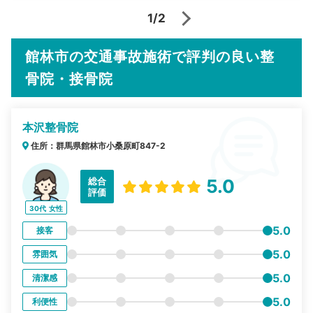
1/2
館林市の交通事故施術で評判の良い整
骨院・接骨院
本沢整骨院
住所：群馬県館林市小桑原町847-2
総合
5.0
評価
30代
女性
5.0
接客
5.0
雰囲気
5.0
清潔感
5.0
利便性