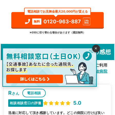
エリア
群馬県
館林市
電話相談でお見舞金最大20,000円が貰える
検索する
0120-963-887
24h
無料
対応
詳細条件で絞り込む
※050に切り替わる場合があります（通話無料）
その他の検索方法
×
「交通事故病院サーチ相談窓口」の感想
駅から探す
院名から探す
交通事故の通院先探しで「交通事故病院サーチ」をご利用
いただいた方々のご感想を掲載しています。
交通事故病院
サーチ相談窓口
とは？
R
電話相談
さん
5.0
相談相談窓口の評価
迅速に対応して頂き感謝しています。どこの病院に行けば良い