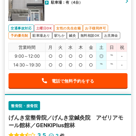
駐車場：有（4台）
交通事故対応
土曜日OK
女性の先生在籍
お子様同伴可
予約優先制
駐車場あり
駅ちか
鍼灸
無料相談OK
お見舞金
営業時間
月
火
水
木
金
土
日
祝
9:00～12:00
○
○
○
○
○
◎
℡
-
14:30～19:30
○
○
○
○
○
℡
℡
-
電話で無料予約をする
整骨院・接骨院
げんき堂整骨院／げんき堂鍼灸院 アゼリアモ
ール館林／GENKIPlus館林
3.5
2
件