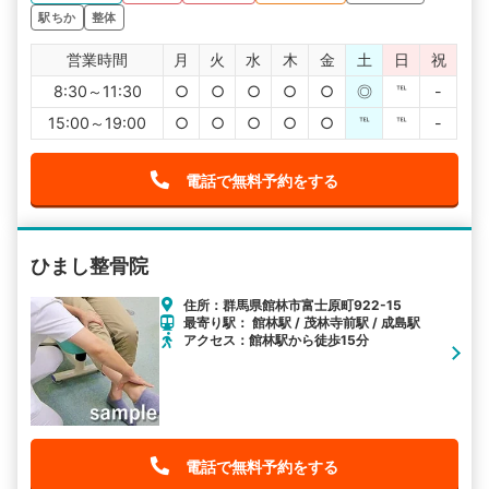
駅ちか
整体
営業時間
月
火
水
木
金
土
日
祝
8:30～11:30
○
○
○
○
○
◎
℡
-
15:00～19:00
○
○
○
○
○
℡
℡
-
電話で無料予約をする
ひまし整骨院
住所：群馬県館林市富士原町922-15
最寄り駅： 館林駅 / 茂林寺前駅 / 成島駅
アクセス：館林駅から徒歩15分
電話で無料予約をする