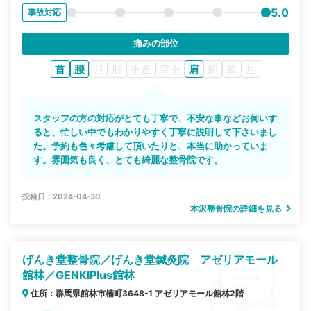
5.0
事故対応
痛みの部位
首
腰
頭
肘
手首
背中
肩
腕
膝
足
スタッフの方の対応がとても丁寧で、不安な事などお伺いす
ると、忙しい中でもわかりやすく丁寧に説明して下さいまし
た。予約も色々考慮して頂いたりと、本当に助かっていま
す。雰囲気も良く、とても綺麗な整骨院です。
投稿日：2024-04-30
本沢整骨院の詳細を見る
げんき堂整骨院／げんき堂鍼灸院 アゼリアモール
館林／GENKIPlus館林
住所：群馬県館林市楠町3648-1 アゼリアモール館林2階