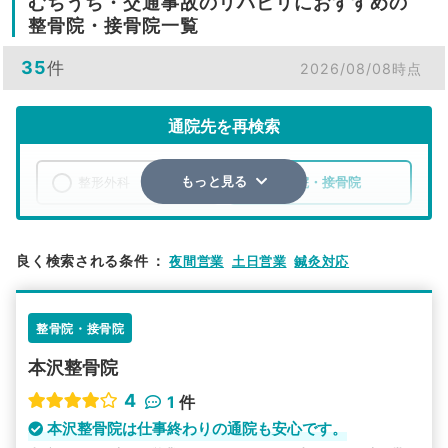
むちうち・交通事故のリハビリにおすすめの
整骨院・接骨院一覧
35
件
2026/08/08時点
通院先を再検索
整形外科
整骨院・接骨院
もっと見る
エリア
群馬県
館林市
良く検索される条件
：
夜間営業
土日営業
鍼灸対応
検索する
整骨院・接骨院
詳細条件で絞り込む
本沢整骨院
その他の検索方法
4
1
件
駅から探す
院名から探す
本沢整骨院は仕事終わりの通院も安心です。