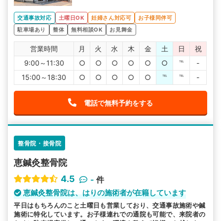
交通事故対応
土曜日OK
妊婦さん対応可
お子様同伴可
駐車場あり
整体
無料相談OK
お見舞金
営業時間
月
火
水
木
金
土
日
祝
9:00～11:30
○
○
○
○
○
○
℡
-
15:00～18:30
○
○
○
○
○
℡
℡
-
電話で無料予約をする
整骨院・接骨院
恵鍼灸整骨院
4.5
-
件
恵鍼灸整骨院は、はりの施術者が在籍しています
平日はもちろんのこと土曜日も営業しており、交通事故施術や鍼
施術に特化しています。お子様連れでの通院も可能で、来院者の