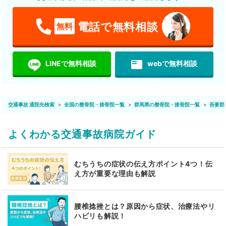
電話で無料相談
無料
featured_play_list
LINEで無料相談
webで無料相談
交通事故 通院先検索
全国の整骨院・接骨院一覧
群馬県の整骨院・接骨院一覧
吾妻郡
よくわかる交通事故病院ガイド
むちうちの症状の伝え方ポイント4つ！伝
え方が重要な理由も解説
腰椎捻挫とは？原因から症状、治療法やリ
ハビリも解説！