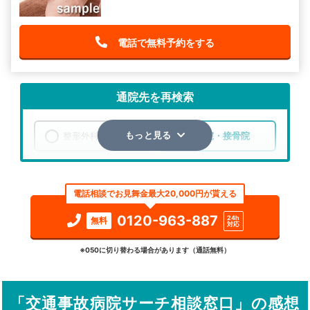
電話で無料予約をする
通院先を再検索
整形外科
整骨院・接骨院
もっと見る
エリア
群馬県
吾妻郡長野原町
電話相談でお見舞金最大20,000円が貰える
検索する
0120-963-887
24h
無料
対応
詳細条件で絞り込む
※050に切り替わる場合があります（通話無料）
その他の検索方法
「交通事故病院サーチ相談窓口」の感想
駅から探す
院名から探す