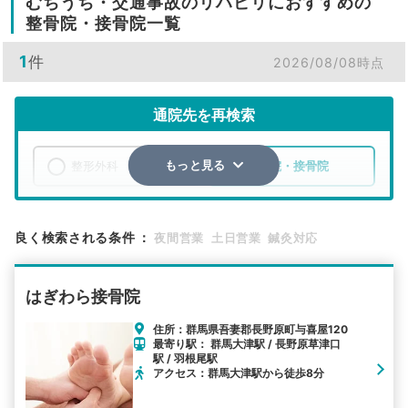
むちうち・交通事故のリハビリにおすすめの
整骨院・接骨院一覧
1
件
2026/08/08時点
通院先を再検索
整形外科
整骨院・接骨院
もっと見る
エリア
群馬県
吾妻郡長野原町
良く検索される条件
：
夜間営業
土日営業
鍼灸対応
検索する
はぎわら接骨院
詳細条件で絞り込む
住所：群馬県吾妻郡長野原町与喜屋120
最寄り駅： 群馬大津駅 / 長野原草津口
その他の検索方法
駅 / 羽根尾駅
アクセス：群馬大津駅から徒歩8分
駅から探す
院名から探す