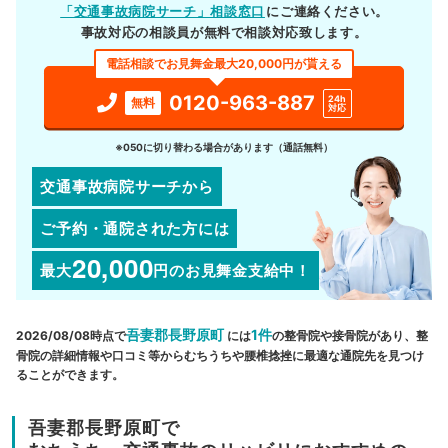
「交通事故病院サーチ」相談窓口
にご連絡ください。
事故対応の相談員が無料で相談対応致します。
電話相談でお見舞金最大20,000円が貰える
0120-963-887
24h
無料
対応
※050に切り替わる場合があります（通話無料）
交通事故病院サーチから
ご予約・通院された方には
20,000
最大
円
のお見舞金支給中！
吾妻郡長野原町
1件
2026/08/08時点で
には
の整骨院や接骨院があり、整
骨院の詳細情報や口コミ等からむちうちや腰椎捻挫に最適な通院先を見つけ
ることができます。
吾妻郡長野原町で