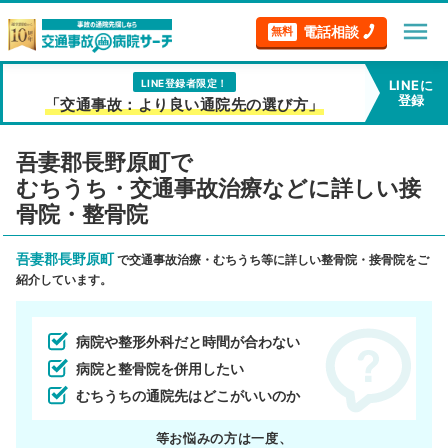
menu
電話相談
無料
LINE登録者限定！
LINEに
登録
「交通事故：より良い通院先の選び方」
吾妻郡長野原町で
むちうち・交通事故治療などに詳しい接
骨院・整骨院
吾妻郡長野原町
で交通事故治療・むちうち等に詳しい整骨院・接骨院をご
紹介しています。
病院や整形外科だと時間が合わない
病院と整骨院を併用したい
むちうちの通院先はどこがいいのか
等お悩みの方は一度、