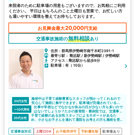
来院者のために駐車場の用意もございますので、お気軽にご利用
ください。 平日はもちろんのこと土曜日も営業で、お忙しい方
も通いやすい環境を整えてお待ちしております。
20,000
お見舞金最大
円支給
無料相談
交通事故施術の
あり
住所：群馬県伊勢崎市南千木町2391-1
最寄り駅： 剛志駅 / 新伊勢崎駅 / 伊勢崎駅
アクセス：剛志駅から徒歩9分
駐車場：有（ 10台）
施術中は子育て経験豊富なスタッフが預かってくれるので
30代女性
安心して施術に集中できます。駐車場が完備されているの
で自動車での通院も可能です。
仕事や学校などでなかなか休みの日が少ない方も多いので
〜10代男性
はないでしょうか？たかの接骨院・整体院では、交通事故
子育て経験のある女性スタッフによるサポートがあるた
の怪我の施術経験が豊富なので効果を期待できます。
20代女性
め、小さなお子さんを連れて通院をお考えの方も施術を受
けることができますね。駐車場が完備されているので、車
を運転する主婦の方も通いやすいと思います。
交通事故対応
土曜日OK
お子様同伴可
予約優先制
駐車場あり
平日はもちろん、土曜日20時まで営業しているのもよいで