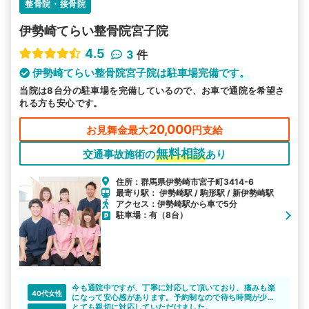
整骨院・接骨院
伊勢崎てらい整骨院宮子院
4.5
3
件
伊勢崎てらい整骨院宮子院は駐車場完備です。
当院は8台分の駐車場を完備しているので、お車で通院を希望さ
れる方も安心です。
20,000
お見舞金最大
円支給
無料相談
交通事故施術の
あり
住所：群馬県伊勢崎市宮子町3414-6
最寄り駅： 伊勢崎駅 / 駒形駅 / 新伊勢崎駅
アクセス：伊勢崎駅から車で5分
駐車場：有（8台）
今も通院中ですが、丁寧に対応して頂いており、痛みも楽
40代女性
になって安心感があります。予約制なので待ち時間が少な
くてありがたいです。
とても親切に対応していただけました。