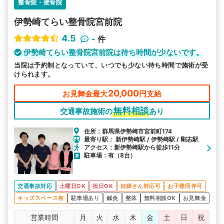
整骨院・接骨院
伊勢崎てらい整骨院宮前院
4.5
-
件
伊勢崎てらい整骨院宮前院は待ち時間が少ないです。
当院は予約制となっていて、いつでも少ない待ち時間で施術が受
けられます。
20,000
お見舞金最大
円支給
無料相談
交通事故施術の
あり
住所：群馬県伊勢崎市宮前町174
最寄り駅： 新伊勢崎駅 / 伊勢崎駅 / 剛志駅
アクセス：新伊勢崎駅から徒歩11分
駐車場：有（8台）
交通事故対応
土曜日OK
祝日OK
妊婦さん対応可
お子様同伴可
キッズスペース有
駐車場あり
鍼灸
整体
無料相談OK
お見舞金
営業時間
月
火
水
木
金
土
日
祝