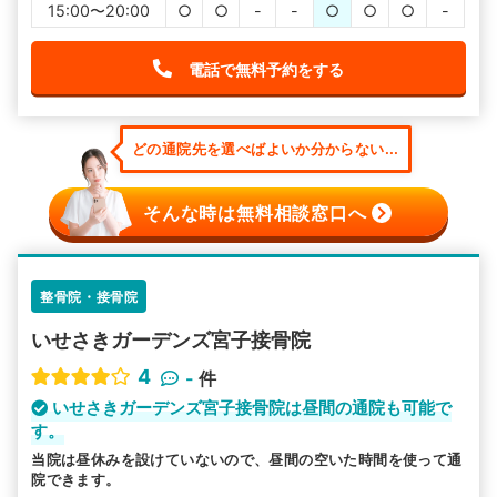
15:00〜20:00
○
○
-
-
○
○
○
-
電話で無料予約をする
どの通院先を選べばよいか分からない...
そんな時は無料相談窓口へ
整骨院・接骨院
いせさきガーデンズ宮子接骨院
4
-
件
いせさきガーデンズ宮子接骨院は昼間の通院も可能で
す。
当院は昼休みを設けていないので、昼間の空いた時間を使って通
院できます。