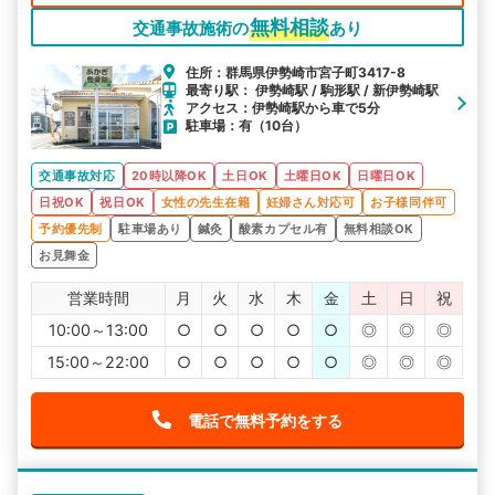
無料相談
交通事故施術の
あり
住所：群馬県伊勢崎市宮子町3417-8
最寄り駅： 伊勢崎駅 / 駒形駅 / 新伊勢崎駅
アクセス：伊勢崎駅から車で5分
駐車場：有（10台）
交通事故対応
20時以降OK
土日OK
土曜日OK
日曜日OK
日祝OK
祝日OK
女性の先生在籍
妊婦さん対応可
お子様同伴可
予約優先制
駐車場あり
鍼灸
酸素カプセル有
無料相談OK
お見舞金
営業時間
月
火
水
木
金
土
日
祝
10:00～13:00
○
○
○
○
○
◎
◎
◎
15:00～22:00
○
○
○
○
○
◎
◎
◎
電話で無料予約をする