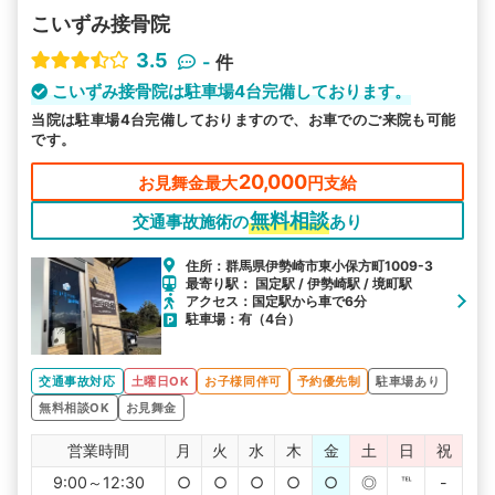
こいずみ接骨院
3.5
-
件
こいずみ接骨院は駐車場4台完備しております。
当院は駐車場4台完備しておりますので、お車でのご来院も可能
です。
20,000
お見舞金最大
円支給
無料相談
交通事故施術の
あり
住所：群馬県伊勢崎市東小保方町1009-3
最寄り駅： 国定駅 / 伊勢崎駅 / 境町駅
アクセス：国定駅から車で6分
駐車場：有（4台）
交通事故対応
土曜日OK
お子様同伴可
予約優先制
駐車場あり
無料相談OK
お見舞金
営業時間
月
火
水
木
金
土
日
祝
9:00～12:30
○
○
○
○
○
◎
℡
-