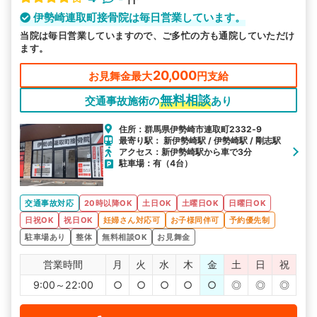
伊勢崎連取町接骨院は毎日営業しています。
当院は毎日営業していますので、ご多忙の方も通院していただけ
ます。
20,000
お見舞金最大
円支給
無料相談
交通事故施術の
あり
住所：群馬県伊勢崎市連取町2332‐9
最寄り駅： 新伊勢崎駅 / 伊勢崎駅 / 剛志駅
アクセス：新伊勢崎駅から車で3分
駐車場：有（4台）
交通事故対応
20時以降OK
土日OK
土曜日OK
日曜日OK
日祝OK
祝日OK
妊婦さん対応可
お子様同伴可
予約優先制
駐車場あり
整体
無料相談OK
お見舞金
営業時間
月
火
水
木
金
土
日
祝
9:00～22:00
○
○
○
○
○
◎
◎
◎