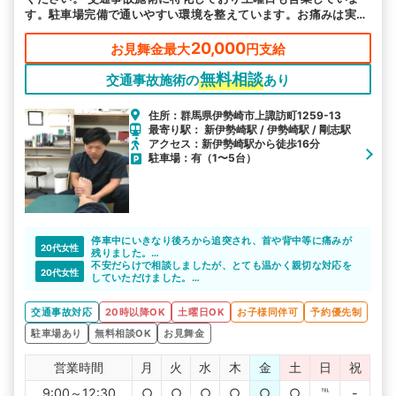
す。駐車場完備で通いやすい環境を整えています。お痛みは実績
豊富な当院へご相談ください。
20,000
お見舞金最大
円支給
無料相談
交通事故施術の
あり
住所：群馬県伊勢崎市上諏訪町1259-13
最寄り駅： 新伊勢崎駅 / 伊勢崎駅 / 剛志駅
アクセス：新伊勢崎駅から徒歩16分
駐車場：有（1〜5台）
停車中にいきなり後ろから追突され、首や背中等に痛みが
20代女性
残りました。
突然の出来事に知識もなかったので、どこに通院すればい
不安だらけで相談しましたが、とても温かく親切な対応を
20代女性
いのか、どう対応すればいいのか分からなかったときにこ
していただけました。
のサイトの相談員さんに相談しました。
こちらの希望に合った通院先を紹介してもらえたので、し
色々話を聞いていただき、自分に合った整骨院を紹介して
っかり通院することができました。
交通事故対応
20時以降OK
土曜日OK
お子様同伴可
予約優先制
もらえて良かったです。
あだち整骨院は先生も親切な方でしたし、色々相談もでき
駐車場あり
無料相談OK
お見舞金
て安心できました。ありがとうございました。
営業時間
月
火
水
木
金
土
日
祝
9:00～12:30
○
○
○
○
○
○
℡
-