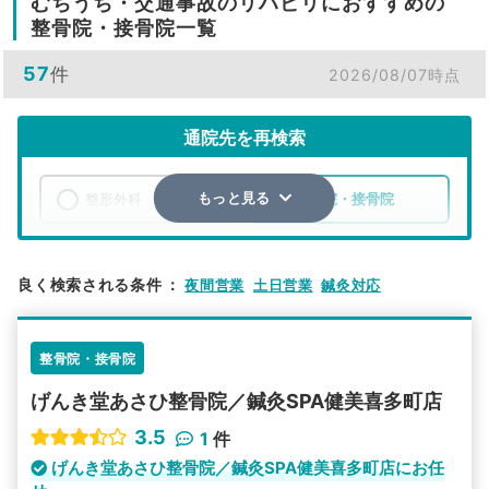
むちうち・交通事故のリハビリにおすすめの
整骨院・接骨院一覧
57
件
2026/08/07時点
通院先を再検索
整形外科
整骨院・接骨院
もっと見る
エリア
群馬県
伊勢崎市
良く検索される条件
：
夜間営業
土日営業
鍼灸対応
検索する
整骨院・接骨院
詳細条件で絞り込む
げんき堂あさひ整骨院／鍼灸SPA健美喜多町店
その他の検索方法
3.5
1
件
駅から探す
院名から探す
げんき堂あさひ整骨院／鍼灸SPA健美喜多町店にお任