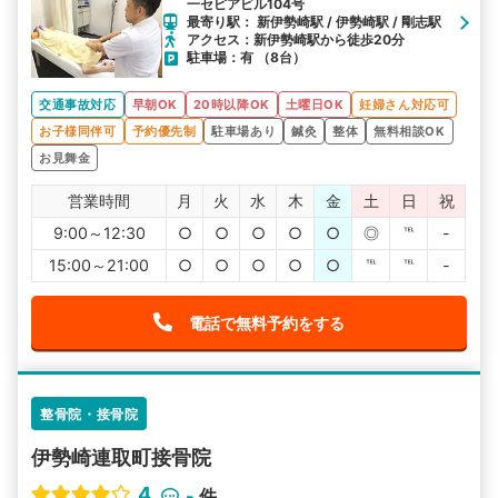
一セピアビル104号
最寄り駅： 新伊勢崎駅 / 伊勢崎駅 / 剛志駅
アクセス：新伊勢崎駅から徒歩20分
駐車場：有 （8台）
交通事故対応
早朝OK
20時以降OK
土曜日OK
妊婦さん対応可
お子様同伴可
予約優先制
駐車場あり
鍼灸
整体
無料相談OK
お見舞金
営業時間
月
火
水
木
金
土
日
祝
9:00～12:30
○
○
○
○
○
◎
℡
-
15:00～21:00
○
○
○
○
○
℡
℡
-
電話で無料予約をする
整骨院・接骨院
伊勢崎連取町接骨院
4
-
件