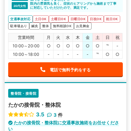
院内の雰囲気も良く、症状のヒアリングから施術まで丁寧
仕事が休みの日に通院できるので、ストレスもなく安心で
20代女性
に対応していただけたので、満足です。
きます。ショッピングセンターの中にあるので、施術の前
後の時間に買い物ができるのもよかったです。
交通事故対応
土日OK
土曜日OK
日曜日OK
日祝OK
祝日OK
駐車場あり
鍼灸
整体
無料相談OK
お見舞金
営業時間
月
火
水
木
金
土
日
祝
10:00～20:00
○
○
○
○
○
○
℡
-
10:00～18:00
-
-
-
-
-
℡
○
○
電話で無料予約をする
整骨院・接骨院
たかの接骨院・整体院
3.5
3
件
たかの接骨院・整体院に交通事故施術をお任せくださ
い