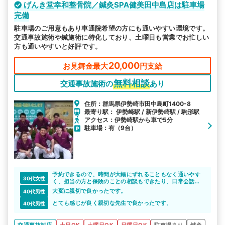
げんき堂幸和整骨院／鍼灸SPA健美田中島店は駐車場
完備
駐車場のご用意もあり車通院希望の方にも通いやすい環境です。
交通事故施術や鍼施術に特化しており、土曜日も営業でお忙しい
方も通いやすいと好評です。
20,000
お見舞金最大
円支給
無料相談
交通事故施術の
あり
住所：群馬県伊勢崎市田中島町1400-8
最寄り駅： 伊勢崎駅 / 新伊勢崎駅 / 駒形駅
アクセス：伊勢崎駅から車で5分
駐車場：有（9台）
予約できるので、時間が大幅にずれることもなく通いやす
30代女性
く、担当の方と保険のことの相談もできたり、日常会話も
楽しく子どもにも優しく接してくれて、とても良いです。
大変に親切で良かったです。
40代男性
とても感じが良く親切な先生で良かったです。
40代男性