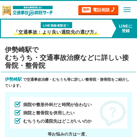
menu
電話相談
無料
LINE登録者限定！
LINEに
登録
「交通事故：より良い通院先の選び方」
伊勢崎駅で
むちうち・交通事故治療などに詳しい接
骨院・整骨院
伊勢崎駅
で交通事故治療・むちうち等に詳しい整骨院・接骨院をご紹介し
ています。
病院や整形外科だと時間が合わない
病院と整骨院を併用したい
むちうちの通院先はどこがいいのか
等お悩みの方は一度、