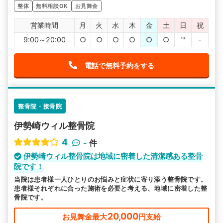
すよね。
整体
無料相談OK
お見舞金
営業時間
月
火
水
木
金
土
日
祝
9:00～20:00
○
○
○
○
○
○
℡
-
電話で無料予約をする
整骨院・接骨院
伊勢崎ウィル整骨院
4
-
件
伊勢崎ウィル整骨院は地域に密着した清潔感ある整骨
院です！
当院は患者様一人ひとりのお悩みと症状に寄り添う整骨院です。
患者様それぞれに合った施術を必要と考える、地域に密着した整
骨院です。
20,000
お見舞金最大
円支給