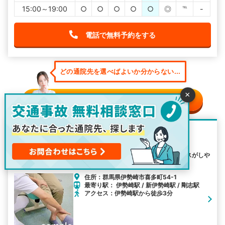
15:00～19:00
○
○
○
○
○
◎
℡
-
電話で無料予約をする
どの通院先を選べばよいか分からない...
×
そんな時は無料相談窓口へ
SUN整骨院
伊勢崎駅から3分の距離に位置しているSUN整骨院はアクセスがしや
すくて便利です。
住所：群馬県伊勢崎市喜多町54-1
最寄り駅： 伊勢崎駅 / 新伊勢崎駅 / 剛志駅
アクセス：伊勢崎駅から徒歩3分