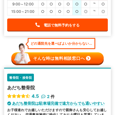
9:00～12:00
○
○
○
○
○
○
℡
○
15:00～21:00
○
○
○
○
○
◎
℡
◎
電話で無料予約をする
どの通院先を選べばよいか分からない...
そんな時は無料相談窓口へ
整骨院・接骨院
あだち整骨院
4.5
2
件
あだち整骨院は駐車場完備で遠方からでも通いやすい
お子様連れでお越しいただけますので親御さんも安心してお越し
ください。 交通事故施術に特化しており土曜日も営業していま