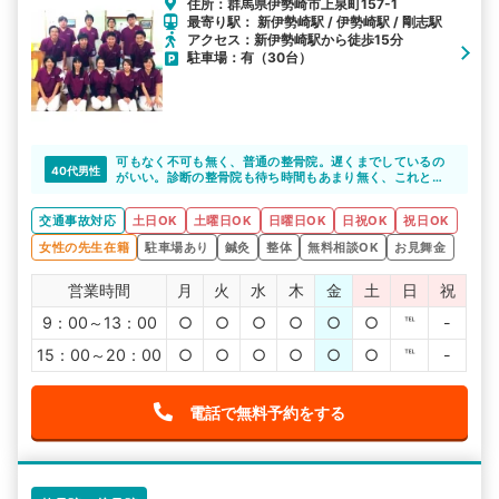
住所：群馬県伊勢崎市上泉町157-1
最寄り駅： 新伊勢崎駅 / 伊勢崎駅 / 剛志駅
アクセス：新伊勢崎駅から徒歩15分
駐車場：有（30台）
可もなく不可も無く、普通の整骨院。遅くまでしているの
40代男性
がいい。診断の整骨院も待ち時間もあまり無く、これとい
って問題はないですが、家から遠いくらいです、
交通事故対応
土日OK
土曜日OK
日曜日OK
日祝OK
祝日OK
女性の先生在籍
駐車場あり
鍼灸
整体
無料相談OK
お見舞金
営業時間
月
火
水
木
金
土
日
祝
9：00～13：00
○
○
○
○
○
○
℡
-
15：00～20：00
○
○
○
○
○
○
℡
-
電話で無料予約をする