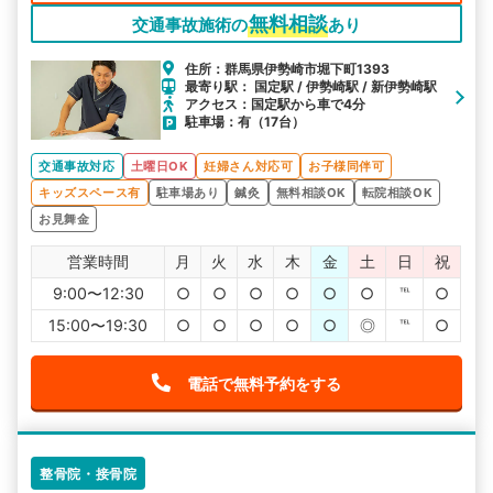
無料相談
交通事故施術の
あり
住所：群馬県伊勢崎市堀下町1393
最寄り駅： 国定駅 / 伊勢崎駅 / 新伊勢崎駅
アクセス：国定駅から車で4分
駐車場：有（17台）
交通事故対応
土曜日OK
妊婦さん対応可
お子様同伴可
キッズスペース有
駐車場あり
鍼灸
無料相談OK
転院相談OK
お見舞金
営業時間
月
火
水
木
金
土
日
祝
9:00〜12:30
○
○
○
○
○
○
℡
○
15:00〜19:30
○
○
○
○
○
◎
℡
○
電話で無料予約をする
整骨院・接骨院