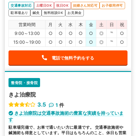
交通事故対応
土曜日OK
祝日OK
妊婦さん対応可
お子様同伴可
駐車場あり
鍼灸
無料相談OK
お見舞金
営業時間
月
火
水
木
金
土
日
祝
9:00～13:00
○
○
○
○
○
◎
℡
○
15:00～19:00
○
○
○
○
○
◎
℡
○
電話で無料予約をする
整骨院・接骨院
きよ治療院
3.5
1
件
きよ治療院は交通事故施術の豊富な実績を持っていま
す
駐車場完備で、お車で通いたい方に最適です。 交通事故施術や
鍼施術も得意としています。平日はもちろんのこと、休日も営業