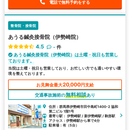
電話で無料予約をする
整骨院・接骨院
あうる鍼灸接骨院（伊勢崎院）
4.5
-
件
あうる鍼灸接骨院（伊勢崎院）は土曜・祝日も営業し
ております。
当院は土曜・祝日も営業しており、お忙しい方でも通いやすい環
境を整えております。
20,000
お見舞金最大
円支給
無料相談
交通事故施術の
あり
住所：群馬県伊勢崎市田中島町1400-2 協和
第二ビル 1階1号
最寄り駅： 伊勢崎駅 / 新伊勢崎駅 / 駒形駅
アクセス：伊勢崎駅から車で4分
駐車場：有（5台）