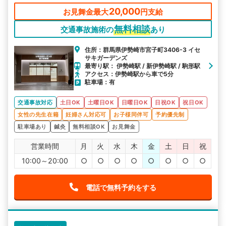
20,000
お見舞金最大
円支給
無料相談
交通事故施術の
あり
住所：群馬県伊勢崎市宮子町3406-3 イセ
サキガーデンズ
最寄り駅： 伊勢崎駅 / 新伊勢崎駅 / 駒形駅
アクセス：伊勢崎駅から車で5分
駐車場：有
交通事故対応
土日OK
土曜日OK
日曜日OK
日祝OK
祝日OK
女性の先生在籍
妊婦さん対応可
お子様同伴可
予約優先制
駐車場あり
鍼灸
無料相談OK
お見舞金
営業時間
月
火
水
木
金
土
日
祝
10:00～20:00
○
○
○
○
○
○
○
○
電話で無料予約をする