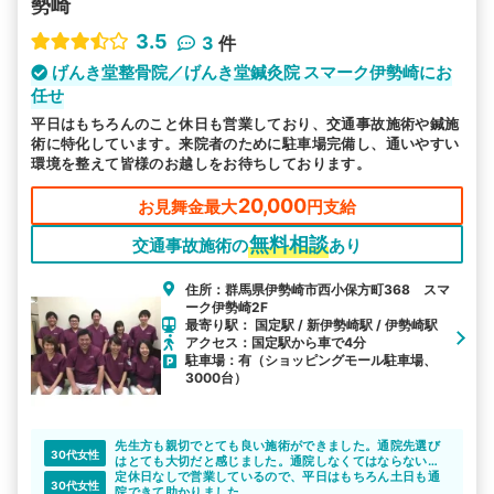
勢崎
3.5
3
件
げんき堂整骨院／げんき堂鍼灸院 スマーク伊勢崎にお
任せ
平日はもちろんのこと休日も営業しており、交通事故施術や鍼施
術に特化しています。来院者のために駐車場完備し、通いやすい
環境を整えて皆様のお越しをお待ちしております。
20,000
お見舞金最大
円支給
無料相談
交通事故施術の
あり
住所：群馬県伊勢崎市西小保方町368 スマ
ーク伊勢崎2F
最寄り駅： 国定駅 / 新伊勢崎駅 / 伊勢崎駅
アクセス：国定駅から車で4分
駐車場：有（ショッピングモール駐車場、
3000台）
先生方も親切でとても良い施術ができました。通院先選び
30代女性
はとても大切だと感じました。通院しなくてはならないの
で、自分で見つけるより探してもらった方がいいのかなと
定休日なしで営業しているので、平日はもちろん土日も通
30代女性
思います。
院できて助かりました。