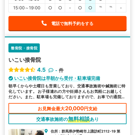
15:00～19:00
○
○
-
○
○
℡
℡
-
電話で無料予約をする
整骨院・接骨院
いこい接骨院
4.5
-
件
いこい接骨院は早朝から受付・駐車場完備
朝早くからや土曜日も営業しており、交通事故施術や鍼施術に特
化しています。 お子様連れの方や妊婦さんもお気軽にお越しく
ださい。また、駐車場も完備しておりますので、お車での通院希
望の方も通いやすいです。
20,000
お見舞金最大
円支給
無料相談
交通事故施術の
あり
住所：群馬県伊勢崎市上諏訪町2112-19 第