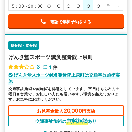
15：00～20：00
○
○
○
○
○
○
℡
-
電話で無料予約をする
整骨院・接骨院
げんき堂スポーツ鍼灸整骨院上泉町
3
1
件
げんき堂スポーツ鍼灸整骨院上泉町は交通事故施術実
施
交通事故施術や鍼施術を得意としています。 平日はもちろん土
曜日も営業で、お忙しい方にも通いやすい環境を整えておりま
す。お気軽にお越しください。
20,000
お見舞金最大
円支給
無料相談
交通事故施術の
あり