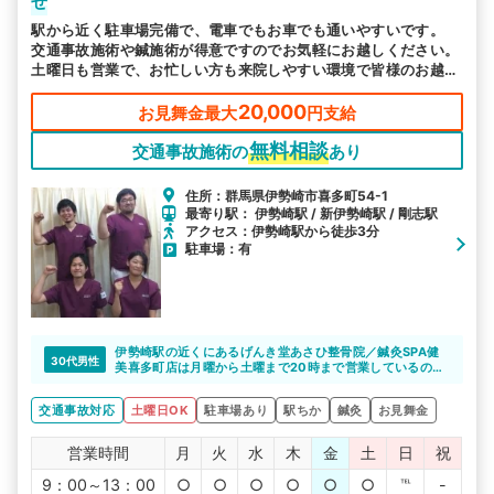
せ
駅から近く駐車場完備で、電車でもお車でも通いやすいです。
交通事故施術や鍼施術が得意ですのでお気軽にお越しください。
土曜日も営業で、お忙しい方も来院しやすい環境で皆様のお越し
をお待ちしております。
20,000
お見舞金最大
円支給
無料相談
交通事故施術の
あり
住所：群馬県伊勢崎市喜多町54-1
最寄り駅： 伊勢崎駅 / 新伊勢崎駅 / 剛志駅
アクセス：伊勢崎駅から徒歩3分
駐車場：有
伊勢崎駅の近くにあるげんき堂あさひ整骨院／鍼灸SPA健
30代男性
美喜多町店は月曜から土曜まで20時まで営業しているの
で、仕事や部活帰りでも通院しやすいと思います。
交通事故対応
土曜日OK
駐車場あり
駅ちか
鍼灸
お見舞金
営業時間
月
火
水
木
金
土
日
祝
9：00～13：00
○
○
○
○
○
○
℡
-