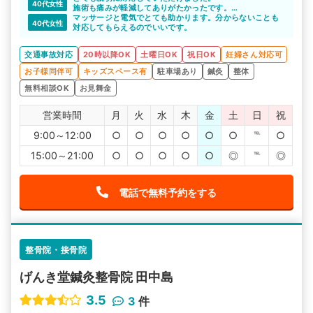
40代女性
施術も痛みが軽減してありがたかったです。
弁護士特約に入っていなかったため、最後が納得いかない
マッサージと電気でとても助かります。分からないことも
40代女性
まま終了してしまったので、入っておくことをオススメし
対応してもらえるのでいいです。
ます。
交通事故対応
20時以降OK
土曜日OK
祝日OK
妊婦さん対応可
お子様同伴可
キッズスペース有
駐車場あり
鍼灸
整体
無料相談OK
お見舞金
営業時間
月
火
水
木
金
土
日
祝
9:00～12:00
○
○
○
○
○
○
℡
○
15:00～21:00
○
○
○
○
○
◎
℡
◎
電話で無料予約をする
整骨院・接骨院
げんき堂鍼灸整骨院 田中島
3.5
3
件