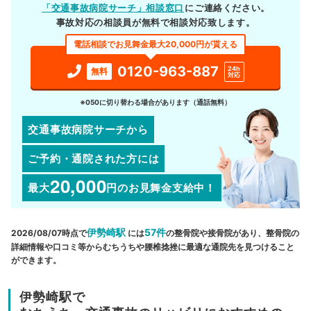
「交通事故病院サーチ」相談窓口
にご連絡ください。
事故対応の相談員が無料で相談対応致します。
電話相談でお見舞金最大20,000円が貰える
0120-963-887
24h
無料
対応
※050に切り替わる場合があります（通話無料）
交通事故病院サーチから
ご予約・通院された方には
20,000
最大
円
のお見舞金支給中！
伊勢崎駅
57件
2026/08/07時点で
には
の整骨院や接骨院があり、整骨院の
詳細情報や口コミ等からむちうちや腰椎捻挫に最適な通院先を見つけること
ができます。
伊勢崎駅で