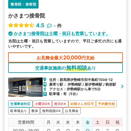
整骨院・接骨院
かさまつ接骨院
4.5
-
件
かさまつ接骨院は土曜・祝日も営業しています。
当院は土曜・祝日も営業していますので、平日ご多忙の方にも通
いやすいです。
20,000
お見舞金最大
円支給
無料相談
交通事故施術の
あり
住所：群馬県伊勢崎市田中島町1504-12
最寄り駅： 伊勢崎駅 / 新伊勢崎駅 / 駒形駅
アクセス：伊勢崎駅から車で5分
駐車場：有（5台）
交通事故対応
土曜日OK
祝日OK
妊婦さん対応可
予約優先制
駐車場あり
整体
無料相談OK
お見舞金
営業時間
月
火
水
木
金
土
日
祝
10:00～19:00
○
○
○
○
○
○
℡
○