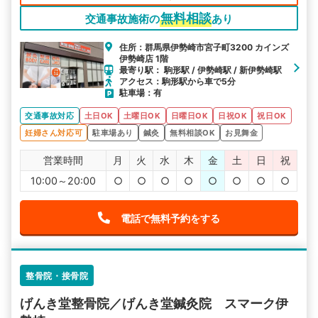
無料相談
交通事故施術の
あり
住所：群馬県伊勢崎市宮子町3200 カインズ
伊勢崎店 1階
最寄り駅： 駒形駅 / 伊勢崎駅 / 新伊勢崎駅
アクセス：駒形駅から車で5分
駐車場：有
交通事故対応
土日OK
土曜日OK
日曜日OK
日祝OK
祝日OK
妊婦さん対応可
駐車場あり
鍼灸
無料相談OK
お見舞金
営業時間
月
火
水
木
金
土
日
祝
10:00～20:00
○
○
○
○
○
○
○
○
電話で無料予約をする
整骨院・接骨院
げんき堂整骨院／げんき堂鍼灸院 スマーク伊