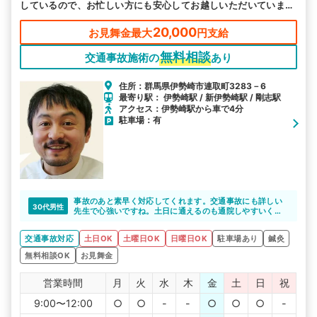
しているので、お忙しい方にも安心してお越しいただいていま
す。
20,000
お見舞金最大
円支給
無料相談
交通事故施術の
あり
住所：群馬県伊勢崎市連取町3283－6
最寄り駅： 伊勢崎駅 / 新伊勢崎駅 / 剛志駅
アクセス：伊勢崎駅から車で4分
駐車場：有
事故のあと素早く対応してくれます。交通事故にも詳しい
30代男性
先生で心強いですね。土日に通えるのも通院しやすいくて
よいと思います。
交通事故対応
土日OK
土曜日OK
日曜日OK
駐車場あり
鍼灸
無料相談OK
お見舞金
営業時間
月
火
水
木
金
土
日
祝
9:00〜12:00
○
○
-
-
○
○
○
-