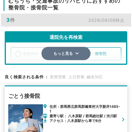
むちうち・交通事故のリハビリにおすすめの
整骨院・接骨院一覧
3
件
2026/08/08時点
通院先を再検索
整形外科
整骨院・接骨院
もっと見る
エリア
群馬県
北群馬郡榛東村
良く検索される条件
：
夜間営業
土日営業
鍼灸対応
検索する
ごとう接骨院
詳細条件で絞り込む
住所：群馬県北群馬郡榛東村大字新井1485-
1
その他の検索方法
最寄り駅： 八木原駅 / 群馬総社駅 / 渋川駅
アクセス：八木原駅から車で8分
駅から探す
院名から探す