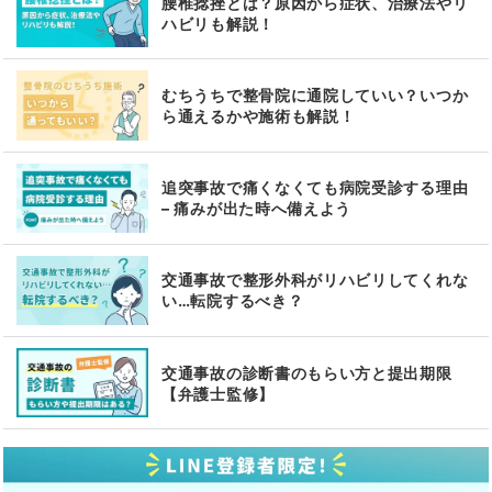
腰椎捻挫とは？原因から症状、治療法やリ
ハビリも解説！
むちうちで整骨院に通院していい？いつか
ら通えるかや施術も解説！
追突事故で痛くなくても病院受診する理由
– 痛みが出た時へ備えよう
交通事故で整形外科がリハビリしてくれな
い…転院するべき？
交通事故の診断書のもらい方と提出期限
【弁護士監修】