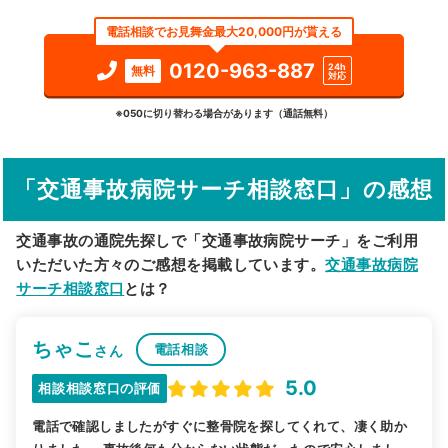
エリア
群馬県
北群馬郡榛東村
電話相談でお見舞金最大20,000円が貰える
検索する
0120-963-887
24h
無料
対応
詳細条件で絞り込む
※050に切り替わる場合があります（通話無料）
その他の検索方法
「交通事故病院サーチ相談窓口」の感想
駅から探す
院名から探す
交通事故の通院先探しで「交通事故病院サーチ」をご利用
いただいた方々のご感想を掲載しています。
交通事故病院
サーチ相談窓口
とは？
ちゃこ
電話相談
さん
5.0
相談相談窓口の評価
電話で確認しましたがすぐに整骨院を探してくれて、凄く助か