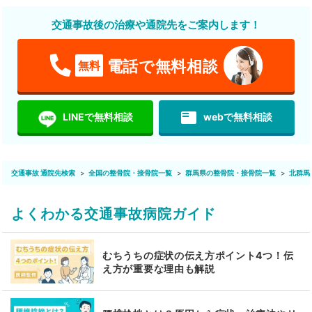
交通事故後の治療や通院先をご案内します！
電話で無料相談
無料
featured_play_list
LINEで無料相談
webで無料相談
交通事故 通院先検索
全国の整骨院・接骨院一覧
群馬県の整骨院・接骨院一覧
北群馬
よくわかる交通事故病院ガイド
むちうちの症状の伝え方ポイント4つ！伝
え方が重要な理由も解説