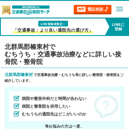
menu
電話相談
無料
LINE登録者限定！
LINEに
登録
「交通事故：より良い通院先の選び方」
北群馬郡榛東村で
むちうち・交通事故治療などに詳しい接
骨院・整骨院
北群馬郡榛東村
で交通事故治療・むちうち等に詳しい整骨院・接骨院をご
紹介しています。
病院や整形外科だと時間が合わない
病院と整骨院を併用したい
むちうちの通院先はどこがいいのか
等お悩みの方は一度、