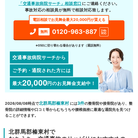
「交通事故病院サーチ」相談窓口
にご連絡ください。
事故対応の相談員が無料で相談対応致します。
電話相談でお見舞金最大20,000円が貰える
0120-963-887
24h
無料
対応
※050に切り替わる場合があります（通話無料）
交通事故病院サーチから
ご予約・通院された方には
20,000
最大
円
のお見舞金支給中！
北群馬郡榛東村
3件
2026/08/08時点で
には
の整骨院や接骨院があり、整
骨院の詳細情報や口コミ等からむちうちや腰椎捻挫に最適な通院先を見つけ
ることができます。
北群馬郡榛東村で