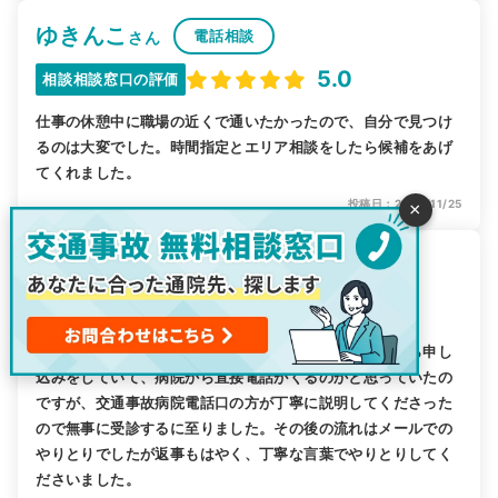
ゆきんこ
電話相談
さん
5.0
相談相談窓口の評価
仕事の休憩中に職場の近くで通いたかったので、自分で見つけ
るのは大変でした。時間指定とエリア相談をしたら候補をあげ
てくれました。
投稿日：2024/11/25
×
mkkl
電話相談
さん
5.0
相談相談窓口の評価
はじめは交通事故病院というサイトを知らずにこちらから申し
込みをしていて、病院から直接電話がくるのかと思っていたの
ですが、交通事故病院電話口の方が丁寧に説明してくださった
ので無事に受診するに至りました。その後の流れはメールでの
やりとりでしたが返事もはやく、丁寧な言葉でやりとりしてく
ださいました。