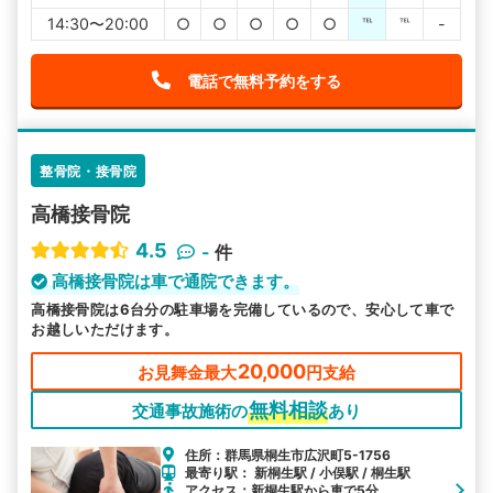
14:30〜20:00
○
○
○
○
○
℡
℡
-
電話で無料予約をする
整骨院・接骨院
高橋接骨院
4.5
-
件
高橋接骨院は車で通院できます。
高橋接骨院は6台分の駐車場を完備しているので、安心して車で
お越しいただけます。
20,000
お見舞金最大
円支給
無料相談
交通事故施術の
あり
住所：群馬県桐生市広沢町5-1756
最寄り駅： 新桐生駅 / 小俣駅 / 桐生駅
アクセス：新桐生駅から車で5分