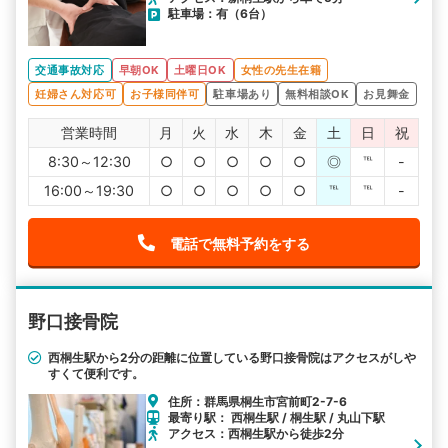
駐車場：有（6台）
交通事故対応
早朝OK
土曜日OK
女性の先生在籍
妊婦さん対応可
お子様同伴可
駐車場あり
無料相談OK
お見舞金
営業時間
月
火
水
木
金
土
日
祝
8:30～12:30
○
○
○
○
○
◎
℡
-
16:00～19:30
○
○
○
○
○
℡
℡
-
電話で無料予約をする
野口接骨院
西桐生駅から2分の距離に位置している野口接骨院はアクセスがしや
すくて便利です。
住所：群馬県桐生市宮前町2-7-6
最寄り駅： 西桐生駅 / 桐生駅 / 丸山下駅
アクセス：西桐生駅から徒歩2分