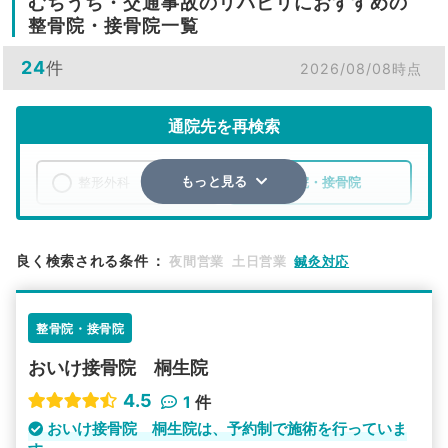
むちうち・交通事故のリハビリにおすすめの
整骨院・接骨院一覧
24
件
2026/08/08時点
通院先を再検索
整形外科
整骨院・接骨院
もっと見る
エリア
群馬県
桐生市
良く検索される条件
：
夜間営業
土日営業
鍼灸対応
検索する
整骨院・接骨院
詳細条件で絞り込む
おいけ接骨院 桐生院
その他の検索方法
4.5
1
件
駅から探す
院名から探す
おいけ接骨院 桐生院は、予約制で施術を行っていま