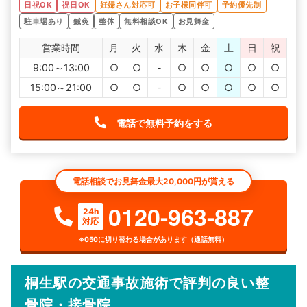
日祝OK
祝日OK
妊婦さん対応可
お子様同伴可
予約優先制
駐車場あり
鍼灸
整体
無料相談OK
お見舞金
営業時間
月
火
水
木
金
土
日
祝
9:00～13:00
○
○
-
○
○
○
○
○
15:00～21:00
○
○
-
○
○
○
○
○
電話で無料予約をする
電話相談でお見舞金最大20,000円が貰える
0120-963-887
24h
対応
※050に切り替わる場合があります（通話無料）
桐生駅の交通事故施術で評判の良い整
骨院・接骨院