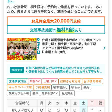
す。
おいけ接骨院 桐生院は、予約制で施術を行っています。 その
ため、患者さまは待ち時間なく、施術を受けることができます。
20,000
お見舞金最大
円支給
無料相談
交通事故施術の
あり
住所：群馬県桐生市巴町2-5-19 織姫ビル1F
最寄り駅： 桐生駅 / 西桐生駅 / 丸山下駅
アクセス：桐生駅から徒歩2分
駐車場：有（9台）
最初に事故の状況と怪我や痛みを聞いて頂きその後の流れ
20代女性
や診断書を出してくれる病院を探してくれたりと丁寧な対
応をして頂きました。
また、通院ごしばらくしてから出た痛みなどにも真摯に向
交通事故対応
早朝OK
土曜日OK
妊婦さん対応可
お子様同伴可
き合ってくれてどうしたらいい、こうしたらいいとアドバ
イスをくれたおかげで現在当時より痛みが引いてきまし
キッズスペース有
予約優先制
駐車場あり
駅ちか
鍼灸
た。
まだ治療にはしばらくかかりそうですが今後も治療継続し
酸素カプセル有
整体
無料相談OK
お見舞金
てお願いします。
営業時間
月
火
水
木
金
土
日
祝
8:00〜12:00
○
○
○
○
○
◎
℡
-