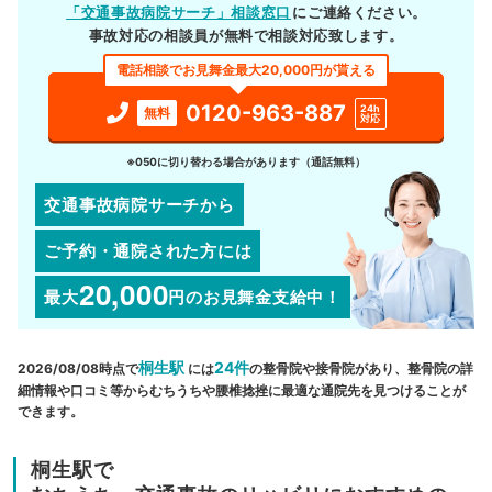
「交通事故病院サーチ」相談窓口
にご連絡ください。
事故対応の相談員が無料で相談対応致します。
電話相談でお見舞金最大20,000円が貰える
0120-963-887
24h
無料
対応
※050に切り替わる場合があります（通話無料）
交通事故病院サーチから
ご予約・通院された方には
20,000
最大
円
のお見舞金支給中！
桐生駅
24件
2026/08/08時点で
には
の整骨院や接骨院があり、整骨院の詳
細情報や口コミ等からむちうちや腰椎捻挫に最適な通院先を見つけることが
できます。
桐生駅で