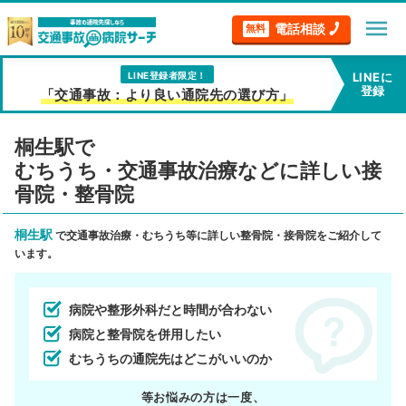
menu
電話相談
無料
LINE登録者限定！
LINEに
登録
「交通事故：より良い通院先の選び方」
桐生駅で
むちうち・交通事故治療などに詳しい接
骨院・整骨院
桐生駅
で交通事故治療・むちうち等に詳しい整骨院・接骨院をご紹介して
います。
病院や整形外科だと時間が合わない
病院と整骨院を併用したい
むちうちの通院先はどこがいいのか
等お悩みの方は一度、