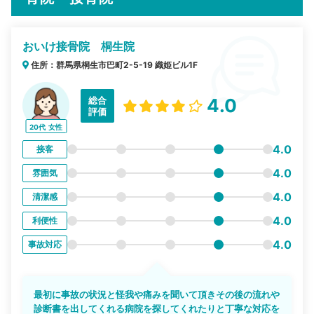
おいけ接骨院 桐生院
住所：群馬県桐生市巴町2-5-19 織姫ビル1F
総合
4.0
評価
20代
女性
4.0
接客
4.0
雰囲気
4.0
清潔感
4.0
利便性
4.0
事故対応
最初に事故の状況と怪我や痛みを聞いて頂きその後の流れや
診断書を出してくれる病院を探してくれたりと丁寧な対応を