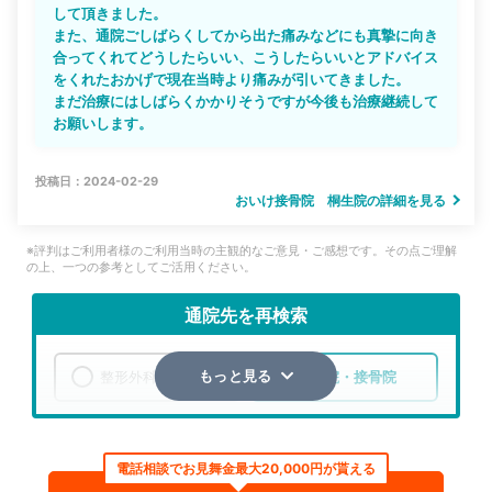
して頂きました。
また、通院ごしばらくしてから出た痛みなどにも真摯に向き
合ってくれてどうしたらいい、こうしたらいいとアドバイス
をくれたおかげで現在当時より痛みが引いてきました。
まだ治療にはしばらくかかりそうですが今後も治療継続して
お願いします。
投稿日：2024-02-29
おいけ接骨院 桐生院の詳細を見る
※評判はご利用者様のご利用当時の主観的なご意見・ご感想です。その点ご理解
の上、一つの参考としてご活用ください。
通院先を再検索
整形外科
整骨院・接骨院
もっと見る
エリア
群馬県
桐生市
電話相談でお見舞金最大20,000円が貰える