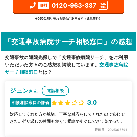
検索する
0120-963-887
24h
無料
対応
詳細条件で絞り込む
※050に切り替わる場合があります（通話無料）
その他の検索方法
「交通事故病院サーチ相談窓口」の感想
駅から探す
院名から探す
交通事故の通院先探しで「交通事故病院サーチ」をご利用
いただいた方々のご感想を掲載しています。
交通事故病院
サーチ相談窓口
とは？
ジュン
電話相談
さん
3.0
相談相談窓口の評価
対応してくれた方が親切、丁寧な対応をしてくれたので安心で
きた。折り返しの時間も短くて受診がすぐにできて良かった。
投稿日：2025/06/01