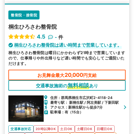
整骨院・接骨院
桐生ひろさわ整骨院
4.5
-
件
桐生ひろさわ整骨院は遅い時間まで営業しています。
桐生ひろさわ整骨院は曜日にかかわらず21時まで営業しています
ので、仕事帰りや外出帰りなど遅い時間でも安心してご通院いた
だけます。
20,000
お見舞金最大
円支給
無料相談
交通事故施術の
あり
住所：群馬県桐生市広沢町2-4118-24
最寄り駅： 新桐生駅 / 阿左美駅 / 下新田駅
アクセス：新桐生駅から徒歩7分
駐車場：有（15台）
交通事故対応
20時以降OK
土日OK
土曜日OK
日曜日OK