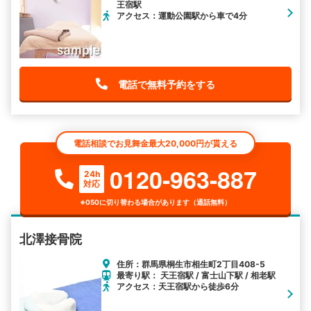
王宿駅
アクセス：運動公園駅から車で4分
電話で無料予約をする
電話相談でお見舞金最大20,000円が貰える
0120-963-887
24h
対応
※050に切り替わる場合があります（通話無料）
北澤接骨院
住所：群馬県桐生市相生町2丁目408-5
最寄り駅： 天王宿駅 / 富士山下駅 / 相老駅
アクセス：天王宿駅から徒歩6分