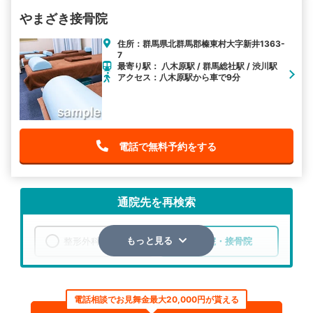
やまざき接骨院
住所：群馬県北群馬郡榛東村大字新井1363-
7
最寄り駅： 八木原駅 / 群馬総社駅 / 渋川駅
アクセス：八木原駅から車で9分
電話で無料予約をする
通院先を再検索
整形外科
整骨院・接骨院
もっと見る
エリア
群馬県
渋川市
電話相談でお見舞金最大20,000円が貰える