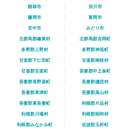
館林市
渋川市
藤岡市
富岡市
安中市
みどり市
北群馬郡榛東村
北群馬郡吉岡町
多野郡上野村
多野郡神流町
甘楽郡下仁田町
甘楽郡南牧村
甘楽郡甘楽町
吾妻郡中之条町
吾妻郡長野原町
吾妻郡嬬恋村
吾妻郡草津町
吾妻郡高山村
吾妻郡東吾妻町
利根郡片品村
利根郡川場村
利根郡昭和村
利根郡みなかみ町
佐波郡玉村町