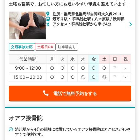
土曜も営業で、お忙しい方にも通いやすい環境を整えています。
皆様のお越しをお待ちしております。
住所：群馬県北群馬郡吉岡町大久保29-1
最寄り駅： 群馬総社駅 / 八木原駅 / 渋川駅
アクセス：群馬総社駅から車で4分
交通事故対応
土曜日OK
駐車場あり
営業時間
月
火
水
木
金
土
日
祝
9:00～12:00
○
○
○
○
○
○
℡
-
15:00～20:00
○
○
○
◎
○
◎
℡
-
電話で無料予約をする
オアフ接骨院
渋川駅から4分の距離に位置しているオアフ接骨院はアクセスがしや
すくて便利です。