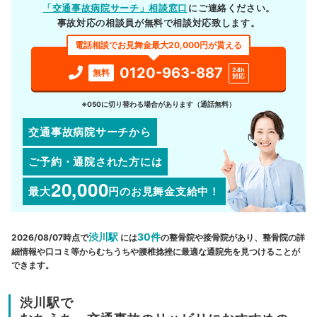
「交通事故病院サーチ」相談窓口
にご連絡ください。
事故対応の相談員が無料で相談対応致します。
電話相談でお見舞金最大20,000円が貰える
0120-963-887
24h
無料
対応
※050に切り替わる場合があります（通話無料）
交通事故病院サーチから
ご予約・通院された方には
20,000
最大
円
のお見舞金支給中！
渋川駅
30件
2026/08/07時点で
には
の整骨院や接骨院があり、整骨院の詳
細情報や口コミ等からむちうちや腰椎捻挫に最適な通院先を見つけることが
できます。
渋川駅で