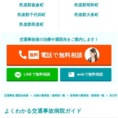
邑楽郡板倉町
邑楽郡明和町
邑楽郡千代田町
邑楽郡大泉町
邑楽郡邑楽町
交通事故後の治療や通院先をご案内します！
電話で無料相談
無料
featured_play_list
LINEで無料相談
webで無料相談
交通事故 通院先検索
全国の整骨院・接骨院一覧
群馬県の整骨院・接骨院一覧
渋川市
よくわかる交通事故病院ガイド