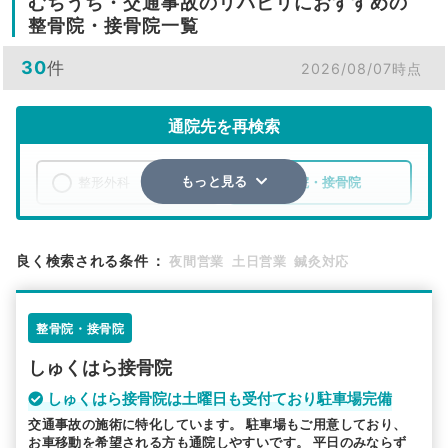
むちうち・交通事故のリハビリにおすすめの
整骨院・接骨院一覧
30
件
2026/08/07時点
通院先を再検索
整形外科
整骨院・接骨院
もっと見る
エリア
群馬県
渋川市
良く検索される条件
：
夜間営業
土日営業
鍼灸対応
検索する
整骨院・接骨院
詳細条件で絞り込む
しゅくはら接骨院
その他の検索方法
しゅくはら接骨院は土曜日も受付ており駐車場完備
駅から探す
院名から探す
交通事故の施術に特化しています。 駐車場もご用意しており、
お車移動を希望される方も通院しやすいです。 平日のみならず