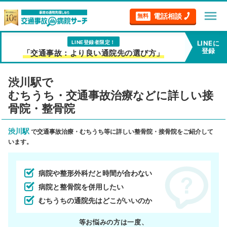
menu
電話相談
無料
LINE登録者限定！
LINEに
登録
「交通事故：より良い通院先の選び方」
渋川駅で
むちうち・交通事故治療などに詳しい接
骨院・整骨院
渋川駅
で交通事故治療・むちうち等に詳しい整骨院・接骨院をご紹介して
います。
病院や整形外科だと時間が合わない
病院と整骨院を併用したい
むちうちの通院先はどこがいいのか
等お悩みの方は一度、