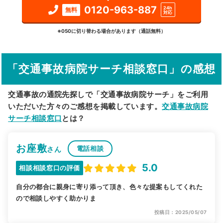
検索する
0120-963-887
24h
無料
対応
詳細条件で絞り込む
※050に切り替わる場合があります（通話無料）
その他の検索方法
「交通事故病院サーチ相談窓口」の感想
駅から探す
院名から探す
交通事故の通院先探しで「交通事故病院サーチ」をご利用
いただいた方々のご感想を掲載しています。
交通事故病院
サーチ相談窓口
とは？
お座敷
電話相談
さん
5.0
相談相談窓口の評価
自分の都合に親身に寄り添って頂き、色々な提案もしてくれた
ので相談しやすく助かりま
投稿日：2025/05/07