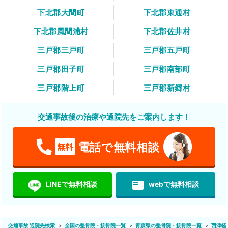
下北郡大間町
下北郡東通村
下北郡風間浦村
下北郡佐井村
三戸郡三戸町
三戸郡五戸町
三戸郡田子町
三戸郡南部町
三戸郡階上町
三戸郡新郷村
交通事故後の治療や通院先をご案内します！
電話で無料相談
無料
featured_play_list
LINEで無料相談
webで無料相談
交通事故 通院先検索
全国の整骨院・接骨院一覧
青森県の整骨院・接骨院一覧
西津軽