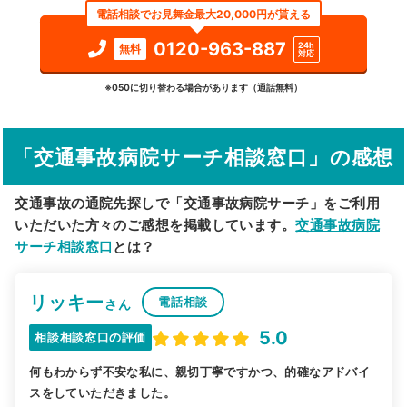
電話相談でお見舞金最大20,000円が貰える
検索する
0120-963-887
24h
無料
対応
詳細条件で絞り込む
※050に切り替わる場合があります（通話無料）
その他の検索方法
「交通事故病院サーチ相談窓口」の感想
駅から探す
院名から探す
交通事故の通院先探しで「交通事故病院サーチ」をご利用
いただいた方々のご感想を掲載しています。
交通事故病院
サーチ相談窓口
とは？
リッキー
電話相談
さん
5.0
相談相談窓口の評価
何もわからず不安な私に、親切丁寧ですかつ、的確なアドバイ
スをしていただきました。