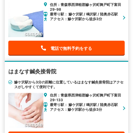
住所：青森県西津軽郡鰺ヶ沢町舞戸町下富田
29-98
最寄り駅： 鰺ケ沢駅 / 鳴沢駅 / 陸奥赤石駅
アクセス：鰺ケ沢駅から徒歩3分
電話で無料予約をする
はまなす鍼灸接骨院
鰺ケ沢駅から3分の距離に位置しているはまなす鍼灸接骨院はアクセ
スがしやすくて便利です。
住所：青森県西津軽郡鰺ヶ沢町舞戸町下富田
29-133
最寄り駅： 鰺ケ沢駅 / 鳴沢駅 / 陸奥赤石駅
アクセス：鰺ケ沢駅から徒歩3分