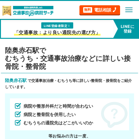
menu
電話相談
無料
LINE登録者限定！
LINEに
登録
「交通事故：より良い通院先の選び方」
陸奥赤石駅で
むちうち・交通事故治療などに詳しい接
骨院・整骨院
陸奥赤石駅
で交通事故治療・むちうち等に詳しい整骨院・接骨院をご紹介
しています。
病院や整形外科だと時間が合わない
病院と整骨院を併用したい
むちうちの通院先はどこがいいのか
等お悩みの方は一度、