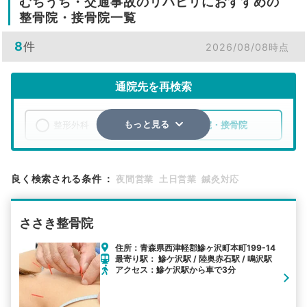
むちうち・交通事故のリハビリにおすすめの
整骨院・接骨院一覧
8
件
2026/08/08時点
通院先を再検索
整形外科
整骨院・接骨院
もっと見る
エリア
青森県
西津軽郡鰺ヶ沢町
良く検索される条件
：
夜間営業
土日営業
鍼灸対応
検索する
ささき整骨院
詳細条件で絞り込む
住所：青森県西津軽郡鰺ヶ沢町本町199-14
最寄り駅： 鰺ケ沢駅 / 陸奥赤石駅 / 鳴沢駅
その他の検索方法
アクセス：鰺ケ沢駅から車で3分
駅から探す
院名から探す