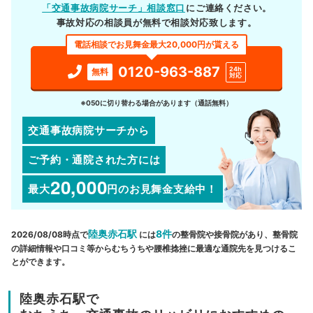
「交通事故病院サーチ」相談窓口
にご連絡ください。
事故対応の相談員が無料で相談対応致します。
電話相談でお見舞金最大20,000円が貰える
0120-963-887
24h
無料
対応
※050に切り替わる場合があります（通話無料）
交通事故病院サーチから
ご予約・通院された方には
20,000
最大
円
のお見舞金支給中！
陸奥赤石駅
8件
2026/08/08時点で
には
の整骨院や接骨院があり、整骨院
の詳細情報や口コミ等からむちうちや腰椎捻挫に最適な通院先を見つけるこ
とができます。
陸奥赤石駅で