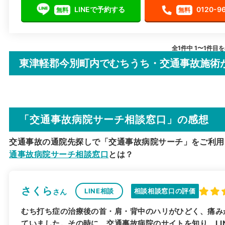
LINEで予約する
0120-9
無料
無料
全1件中 1〜1件目
東津軽郡今別町内でむちうち・交通事故施術
「交通事故病院サーチ相談窓口」の感想
交通事故の通院先探しで「交通事故病院サーチ」をご利用
通事故病院サーチ相談窓口
とは？
さくら
LINE相談
相談相談窓口の評価
さん
むち打ち症の治療後の首・肩・背中のハリがひどく、痛み
ていました。その時に、交通事故病院のサイトを知り、LI