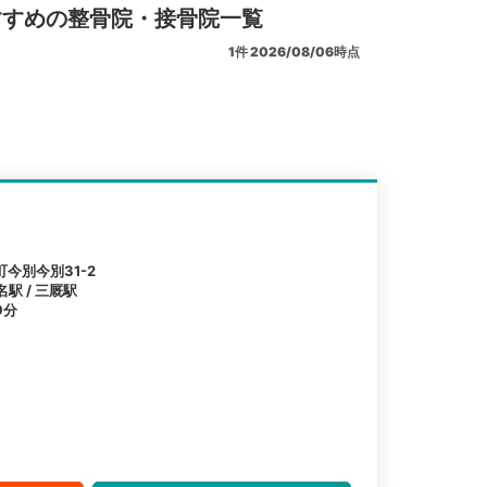
すすめの整骨院・接骨院一覧
1
件
2026/08/06時点
今別今別31-2
名駅 / 三厩駅
9分