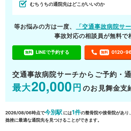
むちうちの通院先はどこがいいのか
等お悩みの方は一度、
「交通事故病院サ
事故対応の相談員が無料で
LINEで予約する
0120-9
無料
無料
交通事故病院サーチから
ご予約・
20,000
最大
円
のお見舞金支
今別駅
1件
2026/08/06時点で
には
の整骨院や接骨院があり
捻挫に最適な通院先を見つけることができます。