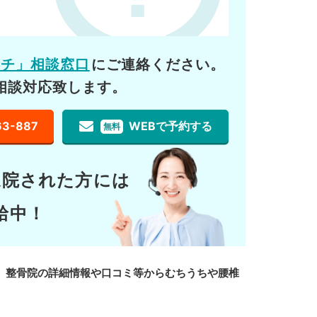
ーチ」相談窓口
にご連絡ください。
相談対応致します。
63-887
WEBで予約する
無料
通院された方には
給中！
、整骨院の詳細情報や口コミ等からむちうちや腰椎