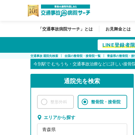
「交通事故病院サーチ」とは
お見舞金とは
LINE登録
交通事故 通院先検索
全国の整骨院・接骨院一覧
青森県の整骨院・接
今別駅で
むちうち・交通事故治療などに詳しい接骨
通院先を検索
整形外科
整骨院・接骨院
エリアから探す
青森県