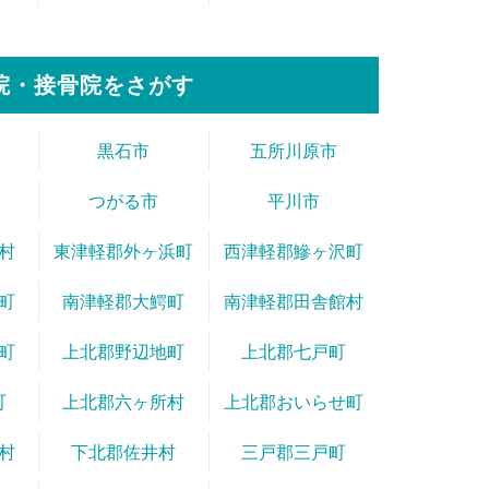
院・接骨院をさがす
黒石市
五所川原市
つがる市
平川市
村
東津軽郡外ヶ浜町
西津軽郡鰺ヶ沢町
町
南津軽郡大鰐町
南津軽郡田舎館村
町
上北郡野辺地町
上北郡七戸町
町
上北郡六ヶ所村
上北郡おいらせ町
村
下北郡佐井村
三戸郡三戸町