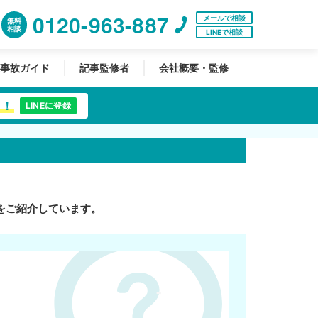
0120-963-887
メールで相談
無料
相談
LINEで相談
事故ガイド
記事監修者
会社概要・監修
中！
LINEに登録
をご紹介しています。