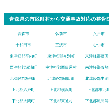
青森県の市区町村から
交通事故対応の整骨
青森市
弘前市
八戸市
十和田市
三沢市
むつ市
東津軽郡平内町
東津軽郡今別町
東津軽郡蓬田
西津軽郡深浦町
中津軽郡西目屋村
南津軽郡藤崎
北津軽郡板柳町
北津軽郡鶴田町
北津軽郡中泊
上北郡六戸町
上北郡横浜町
上北郡東北
下北郡大間町
下北郡東通村
下北郡風間浦