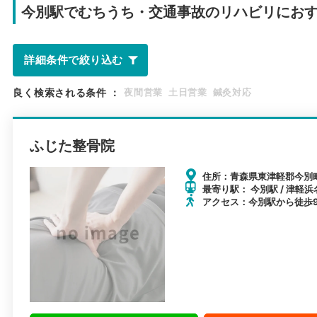
今別駅で
むちうち・交通事故のリハビリにお
詳細条件で絞り込む
良く検索される条件
：
夜間営業
土日営業
鍼灸対応
ふじた整骨院
住所：青森県東津軽郡今別町
最寄り駅： 今別駅 / 津軽浜
アクセス：今別駅から徒歩