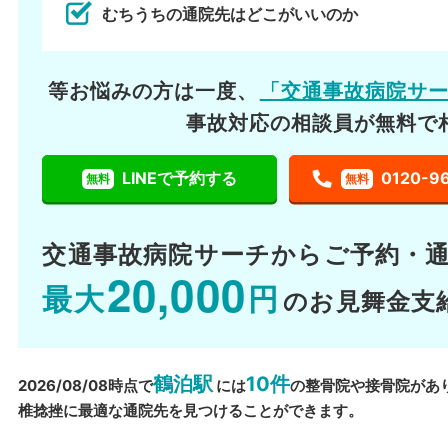
むちうちの通院先はどこがいいのか
等お悩みの方は一度、
「交通事故病院サ
事故対応の相談員が無料で
LINEで予約する
0120-9
無料
無料
交通事故病院サーチから
ご予約・
20,000
最大
円
のお見舞金支
鶴泊駅
10件
2026/08/08時点で
には
の整骨院や接骨院があ
椎捻挫に最適な通院先を見つけることができます。