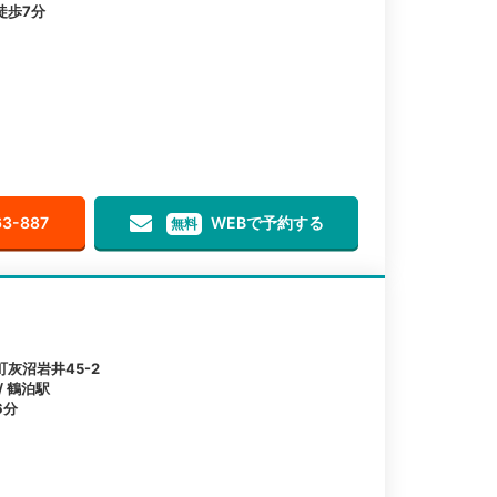
徒歩7分
63-887
WEBで予約する
無料
灰沼岩井45-2
/ 鶴泊駅
6分