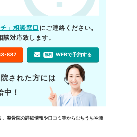
ーチ」相談窓口
にご連絡ください。
相談対応致します。
63-887
WEBで予約する
無料
通院された方には
給中！
り、整骨院の詳細情報や口コミ等からむちうちや腰