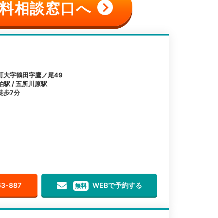
料相談窓口へ
町大字鶴田字鷹ノ尾49
泊駅 / 五所川原駅
徒歩7分
63-887
WEBで予約する
無料