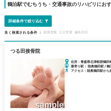
鶴泊駅で
むちうち・交通事故のリハビリにお
詳細条件で絞り込む
良く検索される条件
：
夜間営業
土日営業
鍼灸対応
つる田接骨院
住所：青森県北津軽郡鶴田町
最寄り駅： 陸奥鶴田駅 / 鶴
アクセス：陸奥鶴田駅から徒