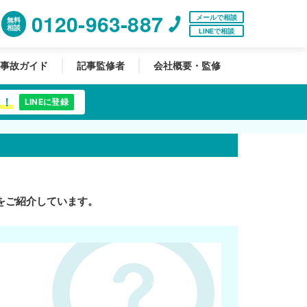
0120-963-887
メールで相談
無料
相談
LINEで相談
事故ガイド
記事監修者
会社概要・監修
中！
LINEに登録
をご紹介しています。