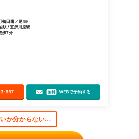
町鶴田鷹ノ尾49
泊駅 / 五所川原駅
徒歩7分
63-887
WEBで予約する
無料
か分からない...