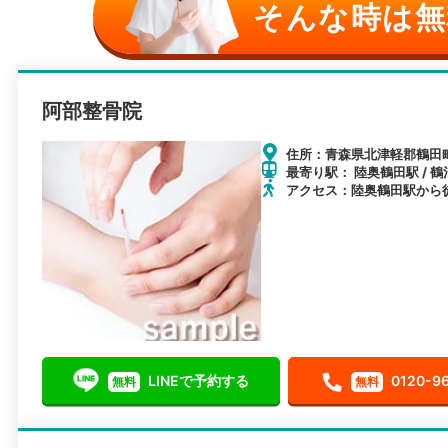
そんな時は無
阿部整骨院
住所：青森県北津軽郡鶴田
最寄り駅： 陸奥鶴田駅 / 鶴
アクセス：陸奥鶴田駅から
LINEで予約する
0120-9
無料
無料