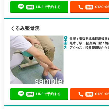
LINEで予約する
0120-9
無料
無料
くるみ整骨院
住所：青森県北津軽郡鶴田町
最寄り駅： 陸奥鶴田駅 / 鶴
アクセス：陸奥鶴田駅から
LINEで予約する
0120-9
無料
無料