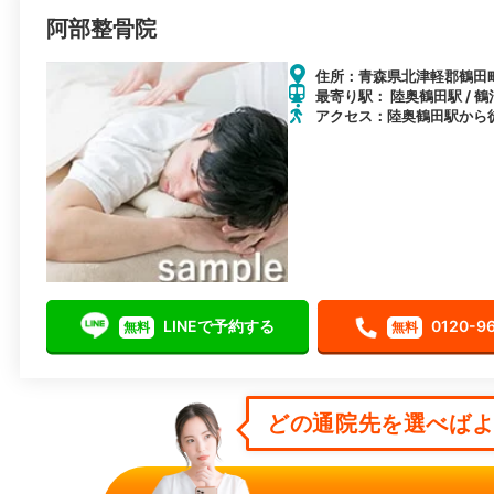
阿部整骨院
住所：青森県北津軽郡鶴田
最寄り駅： 陸奥鶴田駅 / 鶴
アクセス：陸奥鶴田駅から
LINEで予約する
0120-9
無料
無料
どの通院先を選べばよい