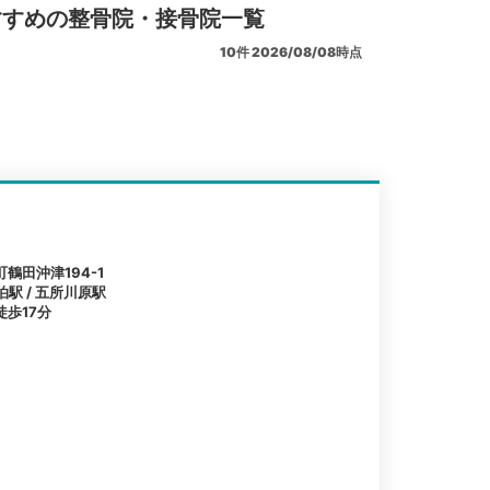
すすめの整骨院・接骨院一覧
10
件
2026/08/08時点
鶴田沖津194-1
泊駅 / 五所川原駅
歩17分