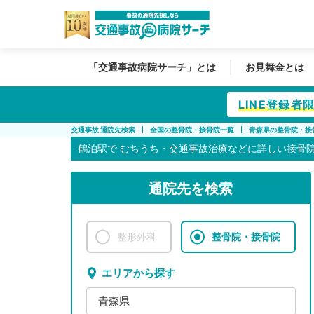
「交通事故病院サーチ」とは
お見舞金とは
LINE登録
交通事故 通院先検索
全国の整骨院・接骨院一覧
青森県の整骨院・接
鶴泊駅で
むちうち・交通事故治療などに詳しい接骨
通院先を検索
整形外科
整骨院・接骨院
エリアから探す
青森県