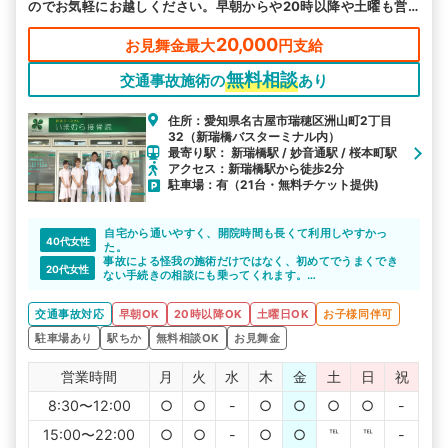
のでお気軽にお越しください。早朝からや20時以降や土曜も営
業していますので忙しい方もご都合よい時にお越しいただけるの
で安心です。
20,000
お見舞金最大
円支給
無料相談
交通事故施術の
あり
住所：愛知県名古屋市瑞穂区洲山町2丁目
32（新瑞橋バスターミナル内）
最寄り駅： 新瑞橋駅 / 妙音通駅 / 桜本町駅
アクセス：新瑞橋駅から徒歩2分
駐車場：有（21台・無料チケット提供)
自宅から通いやすく、開院時間も長くて利用しやすかっ
40代女性
た。
事故による怪我の施術だけではなく、初めてでうまくでき
20代女性
ない手続きの相談にも乗ってくれます。
経験豊富な先生が流れややり方を、丁寧に教えてくれま
す。
交通事故対応
早朝OK
20時以降OK
土曜日OK
お子様同伴可
安心して頼っていいと思います。
駐車場あり
駅ちか
無料相談OK
お見舞金
営業時間
月
火
水
木
金
土
日
祝
8:30〜12:00
○
○
-
○
○
○
○
-
15:00〜22:00
○
○
-
○
○
℡
℡
-