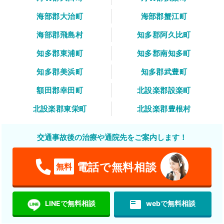
海部郡大治町
海部郡蟹江町
海部郡飛島村
知多郡阿久比町
知多郡東浦町
知多郡南知多町
知多郡美浜町
知多郡武豊町
額田郡幸田町
北設楽郡設楽町
北設楽郡東栄町
北設楽郡豊根村
交通事故後の治療や通院先をご案内します！
電話で無料相談
無料
featured_play_list
LINEで無料相談
webで無料相談