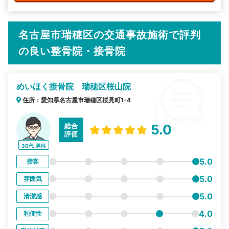
名古屋市瑞穂区の交通事故施術で評判
の良い整骨院・接骨院
めいほく接骨院 瑞穂区桜山院
住所：愛知県名古屋市瑞穂区桜見町1-4
総合
5.0
評価
30代
男性
5.0
接客
5.0
雰囲気
5.0
清潔感
4.0
利便性