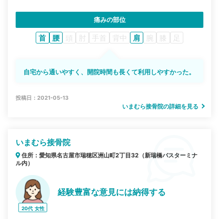
痛みの部位
首
腰
頭
肘
手首
背中
肩
腕
膝
足
自宅から通いやすく、開院時間も長くて利用しやすかった。
投稿日：2021-05-13
いまむら接骨院の詳細を見る
いまむら接骨院
住所：愛知県名古屋市瑞穂区洲山町2丁目32（新瑞橋バスターミナ
ル内）
経験豊富な意見には納得する
20代
女性