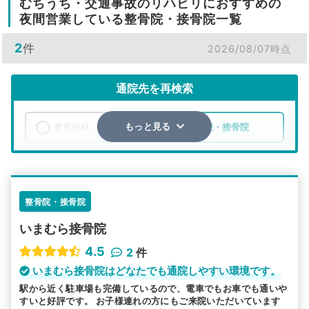
むちうち・交通事故のリハビリにおすすめの
夜間営業している整骨院・接骨院一覧
2
件
2026/08/07時点
通院先を再検索
整形外科
整骨院・接骨院
もっと見る
エリア
愛知県
名古屋市瑞穂区
検索する
整骨院・接骨院
いまむら接骨院
詳細条件で絞り込む
4.5
2
件
その他の検索方法
いまむら接骨院はどなたでも通院しやすい環境です。
駅から近く駐車場も完備しているので、電車でもお車でも通いや
駅から探す
院名から探す
すいと好評です。 お子様連れの方にもご来院いただいています