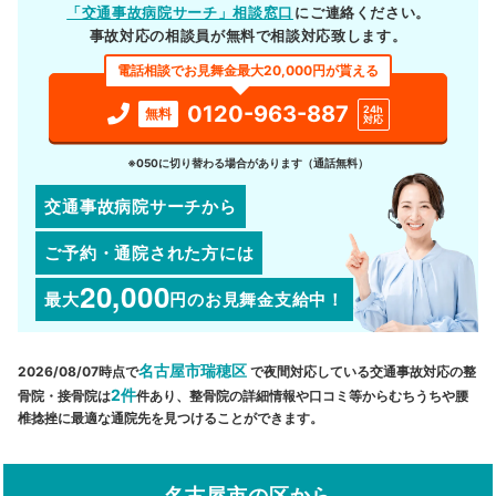
「交通事故病院サーチ」相談窓口
にご連絡ください。
事故対応の相談員が無料で相談対応致します。
電話相談でお見舞金最大20,000円が貰える
0120-963-887
24h
無料
対応
※050に切り替わる場合があります（通話無料）
交通事故病院サーチから
ご予約・通院された方には
20,000
最大
円
のお見舞金支給中！
名古屋市瑞穂区
2026/08/07時点で
で夜間対応している交通事故対応の整
2件
骨院・接骨院は
件あり、整骨院の詳細情報や口コミ等からむちうちや腰
椎捻挫に最適な通院先を見つけることができます。
名古屋市の区から