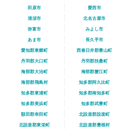
田原市
愛西市
清須市
北名古屋市
弥富市
みよし市
あま市
長久手市
愛知郡東郷町
西春日井郡豊山町
丹羽郡大口町
丹羽郡扶桑町
海部郡大治町
海部郡蟹江町
海部郡飛島村
知多郡阿久比町
知多郡東浦町
知多郡南知多町
知多郡美浜町
知多郡武豊町
額田郡幸田町
北設楽郡設楽町
北設楽郡東栄町
北設楽郡豊根村