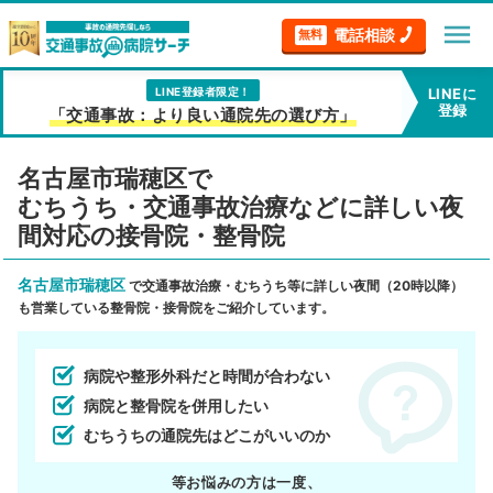
menu
電話相談
無料
LINE登録者限定！
LINEに
登録
「交通事故：より良い通院先の選び方」
名古屋市瑞穂区で
むちうち・交通事故治療などに詳しい夜
間対応の接骨院・整骨院
名古屋市瑞穂区
で交通事故治療・むちうち等に詳しい夜間（20時以降）
も営業している整骨院・接骨院をご紹介しています。
病院や整形外科だと時間が合わない
病院と整骨院を併用したい
むちうちの通院先はどこがいいのか
等お悩みの方は一度、