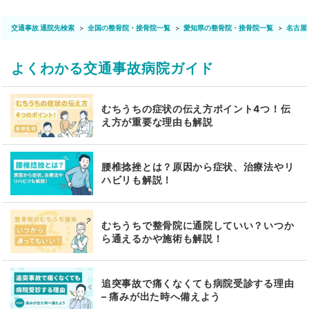
交通事故 通院先検索
全国の整骨院・接骨院一覧
愛知県の整骨院・接骨院一覧
名古屋
よくわかる交通事故病院ガイド
むちうちの症状の伝え方ポイント4つ！伝
え方が重要な理由も解説
腰椎捻挫とは？原因から症状、治療法やリ
ハビリも解説！
むちうちで整骨院に通院していい？いつか
ら通えるかや施術も解説！
追突事故で痛くなくても病院受診する理由
– 痛みが出た時へ備えよう