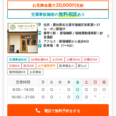
20,000
お見舞金最大
円支給
無料相談
交通事故施術の
あり
住所：愛知県名古屋市瑞穂区弥富通1-37
ル・ポン新瑞1F
最寄り駅： 新瑞橋駅 / 瑞穂運動場東駅 / 妙
音通駅
アクセス：新瑞橋駅から徒歩6分
駐車場：有（1〜5台）
交通事故対応
20時以降OK
土日OK
土曜日OK
日曜日OK
日祝OK
祝日OK
お子様同伴可
駐車場あり
駅ちか
無料相談OK
お見舞金
営業時間
月
火
水
木
金
土
日
祝
9:00～14:00
○
○
-
○
○
○
◎
◎
16:00～21:00
○
○
-
○
○
○
℡
-
電話で無料予約をする