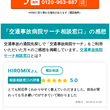
0120-963-887
24h
無料
対応
詳細条件で絞り込む
※050に切り替わる場合があります（通話無料）
その他の検索方法
「交通事故病院サーチ相談窓口」の感想
駅から探す
院名から探す
交通事故の通院先探しで「交通事故病院サーチ」をご利用
いただいた方々のご感想を掲載しています。
交通事故病院
サーチ相談窓口
とは？
HIROMIX
電話相談
さん
5.0
相談相談窓口の評価
とても対応早くわかりやすく教えていただきました。担当が変
わっても引き継いでができていて助かりました
投稿日：2026/03/08