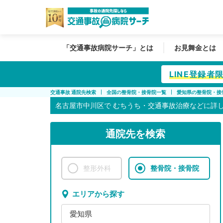
「交通事故病院サーチ」とは
お見舞金とは
LINE登録
交通事故 通院先検索
全国の整骨院・接骨院一覧
愛知県の整骨院・接
名古屋市中川区で
むちうち・交通事故治療などに詳
通院先を検索
整形外科
整骨院・接骨院
エリアから探す
愛知県