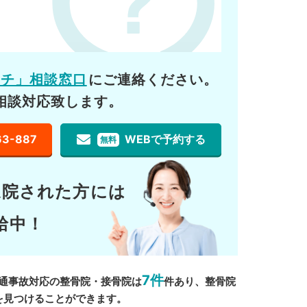
ーチ」相談窓口
にご連絡ください。
相談対応致します。
63-887
WEBで予約する
無料
通院された方には
給中！
7件
通事故対応の整骨院・接骨院は
件あり、整骨院
を見つけることができます。