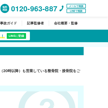
0120-963-887
メールで相談
無料
相談
LINEで相談
事故ガイド
記事監修者
会社概要・監修
中！
LINEに登録
（20時以降）も営業している整骨院・接骨院をご