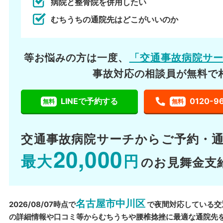
病院と整骨院を併用したい
むちうちの通院先はどこがいいのか
等お悩みの方は一度、
「交通事故病院サ
事故対応の相談員が無料で
LINEで予約する
0120-9
無料
無料
交通事故病院サーチから
ご予約・
20,000
最大
円
のお見舞金支
名古屋市中川区
2026/08/07時点で
で夜間対応している交
の詳細情報や口コミ等からむちうちや腰椎捻挫に最適な通院先