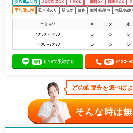
交通事故対応
20時以降OK
土日OK
土曜日OK
日曜日OK
日
予約優先制
駐車場あり
駅ちか
整体
無料相談OK
転院相談O
営業時間
月
火
水
10:00〜14:00
○
○
○
17:00〜20:30
○
○
○
LINEで予約する
0120-9
無料
無料
どの通院先を選べばよい
そんな時は無