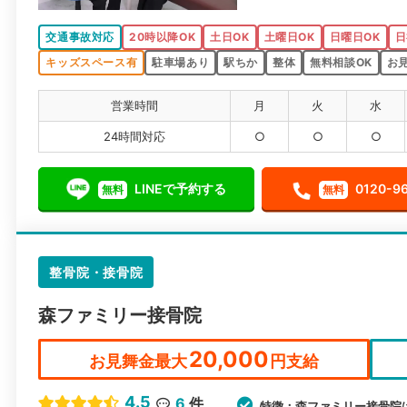
交通事故対応
20時以降OK
土日OK
土曜日OK
日曜日OK
日
キッズスペース有
駐車場あり
駅ちか
整体
無料相談OK
お
営業時間
月
火
水
24時間対応
○
○
○
LINEで予約する
0120-9
無料
無料
整骨院・接骨院
森ファミリー接骨院
20,000
お見舞金最大
円支給
4.5
6
件
特徴：森ファミリー接骨院