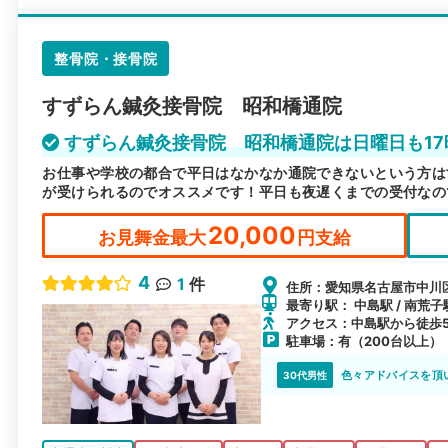
整骨院・接骨院
すずらん鍼灸接骨院 昭和橋通院
すずらん鍼灸接骨院 昭和橋通院は日曜日も17
お仕事や学校の都合で平日はなかなか通院できないという方は
が受けられるのでオススメです！平日も夜遅くまでの受付なの
20,000
お見舞金最大
円支給
4
1
件
住所：愛知県名古屋市中川区
最寄り駅： 中島駅 / 南荒子
アクセス：中島駅から徒歩
駐車場：有（200台以上）
色々アドバイスを頂
30代男性