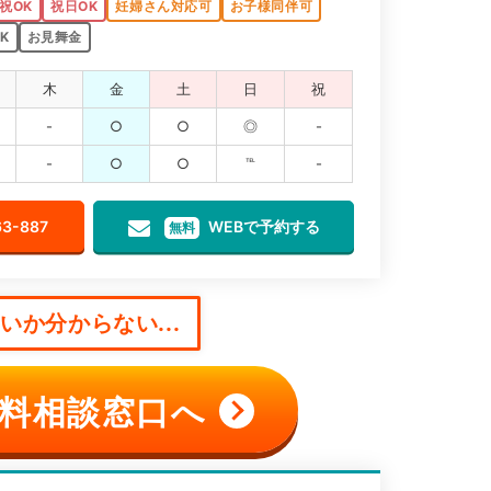
祝OK
祝日OK
妊婦さん対応可
お子様同伴可
K
お見舞金
木
金
土
日
祝
-
○
○
◎
-
-
○
○
℡
-
63-887
WEBで予約する
無料
か分からない...
料相談窓口へ