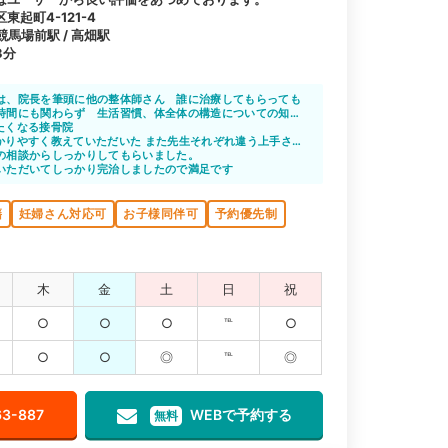
起町4-121-4
競馬場前駅 / 高畑駅
3分
は、院長を筆頭に他の整体師さん 誰に治療してもらっても
時間にも関わらず 生活習慣、体全体の構造についての知識
たくなる接骨院
になります、いつも気分良く通院させて頂いております
かりやすく教えていただいた また先生それぞれ違う上手さが
なった 受付の方もにこやかで接しやすかった
の相談からしっかりしてもらいました。
いただいてしっかり完治しましたので満足です
籍
妊婦さん対応可
お子様同伴可
予約優先制
木
金
土
日
祝
○
○
○
℡
○
○
○
◎
℡
◎
63-887
WEBで予約する
無料