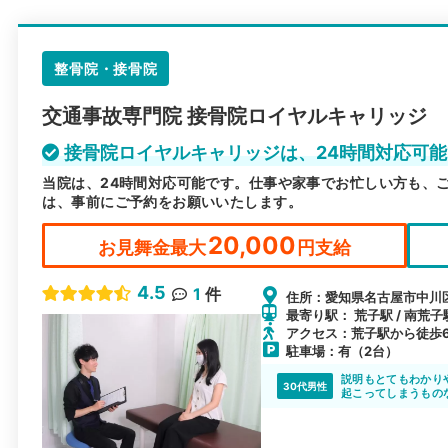
整骨院・接骨院
交通事故専門院 接骨院ロイヤルキャリッジ
接骨院ロイヤルキャリッジは、24時間対応可
当院は、24時間対応可能です。仕事や家事でお忙しい方も、
は、事前にご予約をお願いいたします。
20,000
お見舞金最大
円支給
4.5
1
件
住所：愛知県名古屋市中川区小
最寄り駅： 荒子駅 / 南荒子駅
アクセス：荒子駅から徒歩
駐車場：有（2台）
説明もとてもわかり
30代男性
起こってしまうもの
す。