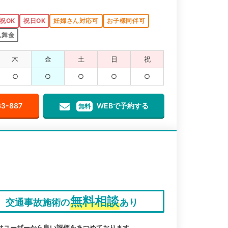
祝OK
祝日OK
妊婦さん対応可
お子様同伴可
見舞金
木
金
土
日
祝
○
○
○
○
○
63-887
WEBで予約する
無料
無料相談
交通事故施術の
あり
はユーザーから良い評価をあつめております。