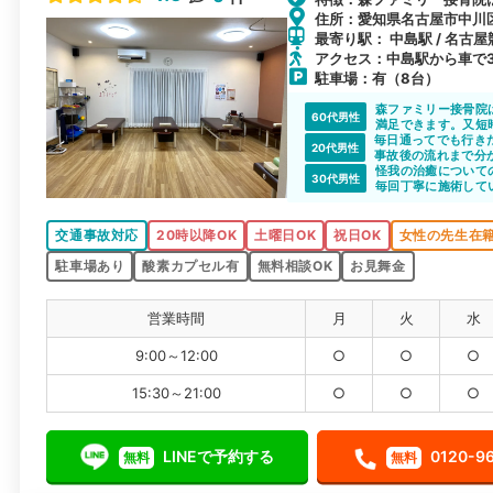
住所：愛知県名古屋市中川区東
最寄り駅： 中島駅 / 名古屋
アクセス：中島駅から車で
駐車場：有（8台）
森ファミリー接骨院
60代男性
満足できます。又短
毎日通ってでも行き
が豊富で 大変勉強
20代男性
事故後の流れまで分
あり通うのが楽しく
怪我の治癒について
30代男性
毎回丁寧に施術して
交通事故対応
20時以降OK
土曜日OK
祝日OK
女性の先生在
駐車場あり
酸素カプセル有
無料相談OK
お見舞金
営業時間
月
火
水
9:00～12:00
○
○
○
15:30～21:00
○
○
○
LINEで予約する
0120-9
無料
無料