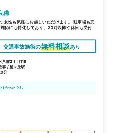
完備
つ女性も気軽にお越しいただけます。 駐車場も完
鍼施術にも特化しており、20時以降や休日も受付
無料相談
交通事故施術の
あり
八前3丁目119
丘駅 / 星ヶ丘駅
0分
やすかったです。