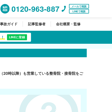
0120-963-887
メールで相談
無料
相談
LINEで相談
事故ガイド
記事監修者
会社概要・監修
中！
LINEに登録
（20時以降）も営業している整骨院・接骨院をご