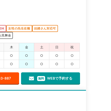
OK
女性の先生在籍
妊婦さん対応可
お見舞金
木
金
土
日
祝
○
○
○
○
○
○
○
○
○
○
63-887
WEBで予約する
無料