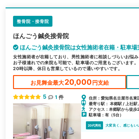
整骨院・接骨院
ほんごう鍼灸接骨院
ほんごう鍼灸接骨院は女性施術者在籍・駐車場
女性施術者が在籍しており、男性施術者に相談しづらいお悩み
お子様連れでの来院も可能で、駐車場のご用意もございます。
20時以降、休日も営業しているので通いやすいです。
20,000
お見舞金最大
円支給
5
1
件
住所：愛知県名古屋市名東区
最寄り駅： 本郷駅 / 上社駅 
アクセス：本郷駅から徒歩
駐車場：有（5台）
大変良く、感じもい
20代男性