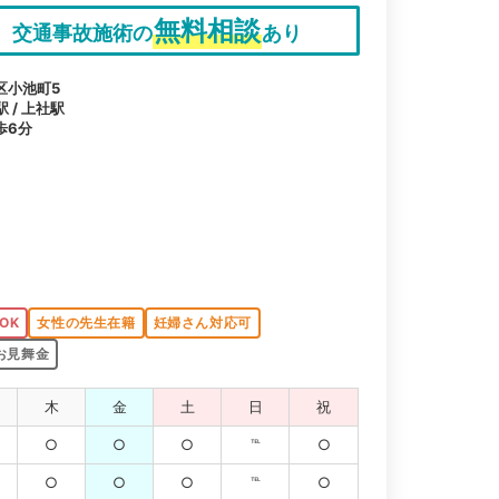
無料相談
交通事故施術の
あり
区小池町5
 / 上社駅
歩6分
OK
女性の先生在籍
妊婦さん対応可
お見舞金
木
金
土
日
祝
○
○
○
℡
○
○
○
○
℡
○