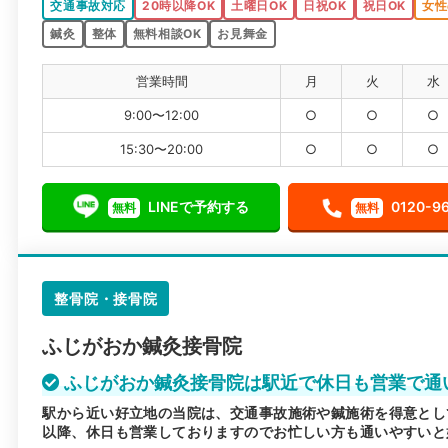
交通事故対応
20時以降OK
土曜日OK
日祝OK
祝日OK
女性
鍼灸
整体
無料相談OK
お見舞金
営業時間
月
火
水
9:00〜12:00
○
○
○
15:30〜20:00
○
○
○
LINEで予約する
0120-9
無料
無料
整骨院・接骨院
ふじがおか鍼灸接骨院
ふじがおか鍼灸接骨院は駅近で休日も営業で通
駅から近い好立地の当院は、交通事故施術や鍼施術を得意とし
以降、休日も営業しておりますのでお忙しい方も通いやすいと