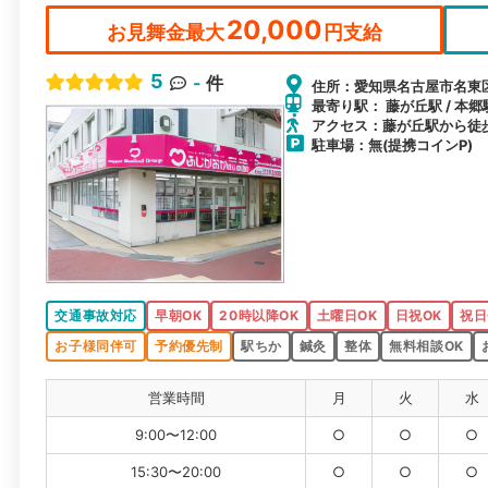
20,000
お見舞金最大
円支給
5
-
件
住所：愛知県名古屋市名東
最寄り駅： 藤が丘駅 / 本郷駅
アクセス：藤が丘駅から徒
駐車場：無(提携コインP)
交通事故対応
早朝OK
20時以降OK
土曜日OK
日祝OK
祝日
お子様同伴可
予約優先制
駅ちか
鍼灸
整体
無料相談OK
営業時間
月
火
水
9:00〜12:00
○
○
○
15:30〜20:00
○
○
○