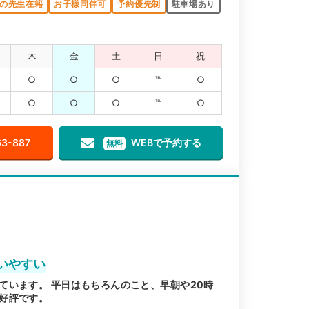
の先生在籍
お子様同伴可
予約優先制
駐車場あり
木
金
土
日
祝
○
○
○
℡
○
○
○
○
℡
○
63-887
WEBで予約する
無料
いやすい
ています。 平日はもちろんのこと、早朝や20時
好評です。