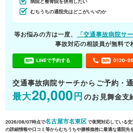
病院と整骨院を併用したい
むちうちの通院先はどこがいいのか
等お悩みの方は一度、
「交通事故病院サ
事故対応の相談員が無料で
LINEで予約する
0120-9
無料
無料
交通事故病院サーチから
ご予約・
20,000
最大
円
のお見舞金支
名古屋市名東区
2026/08/07時点で
で夜間対応している交
の詳細情報や口コミ等からむちうちや腰椎捻挫に最適な通院先