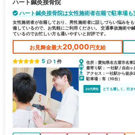
ハート鍼灸接骨院
ハート鍼灸接骨院は女性施術者在籍で駐車場も
女性施術者が在籍しており、男性施術者に話しづらい悩みをも
備しているので、お気軽にご利用ください。 交通事故施術や
ているのでお忙しい方も通いやすいと好評です。
20,000
お見舞金最大
円支給
5
1
件
住所：愛知県名古屋市名東区
最寄り駅： 一社駅 / 自由ヶ
アクセス：一社駅から徒歩2
駐車場：有（10台）
とても優しく、行き
30代男性