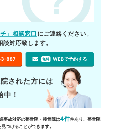
ーチ」相談窓口
にご連絡ください。
相談対応致します。
63-887
WEBで予約する
無料
通院された方には
給中！
4件
通事故対応の整骨院・接骨院は
件あり、整骨院
を見つけることができます。