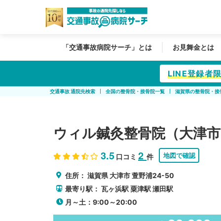
「交通事故病院サーチ」とは
お見舞金とは
LINE登録
交通事故 通院先検索
全国の整骨院・接骨院一覧
滋賀県の整骨院・接
ウィル鍼灸整骨院（大津市
3.5
2
地図で確認
口コミ
件
住所：
滋賀県
大津市
萱野浦24-50
最寄り駅：
瓦ヶ浜駅
粟津駅
瀬田駅
月～土：9:00～20:00