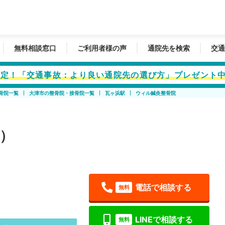
無料相談窓口
ご利用者様の声
通院先を検索
交通
者限定！「交通事故：より良い通院先の選び方」プレゼント
骨院一覧
大津市の整骨院・接骨院一覧
瓦ヶ浜駅
ウィル鍼灸整骨院
）
電話で相談する
無料
LINEで相談する
無料