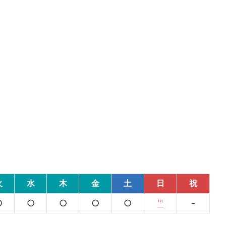
火
水
木
金
土
日
祝
○
○
○
○
○
℡
-