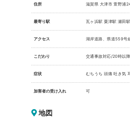
住所
滋賀県
大津市
萱野浦24
最寄り駅
瓦ヶ浜駅
粟津駅
瀬田
アクセス
湖岸道路、県道559号
こだわり
交通事故対応/20時以降
症状
むちうち 頭痛 吐き気 
加害者の受け入れ
可
地図