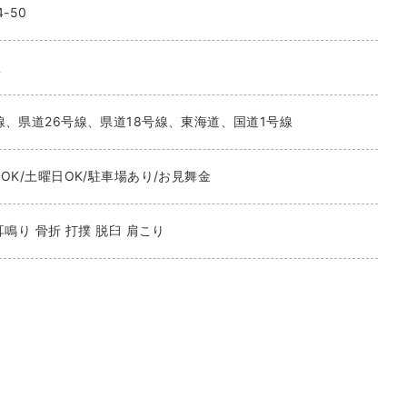
-50
駅
線、県道26号線、県道18号線、東海道、国道1号線
OK/土曜日OK/駐車場あり/お見舞金
耳鳴り 骨折 打撲 脱臼 肩こり