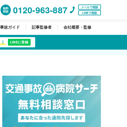
0120-963-887
メールで相談
無料
相談
LINEで相談
事故ガイド
記事監修者
会社概要・監修
中！
LINEに登録