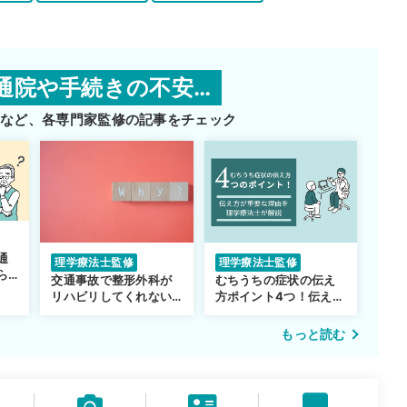
通院や手続きの不安…
師など、
各専門家監修の記事をチェック
通
理学療法士監修
理学療法士監修
ら
交通事故で整形外科が
むちうちの症状の伝え
リハビリしてくれない…
方ポイント4つ！伝え方
転院するべき？
が重要な理由も解説
もっと読む