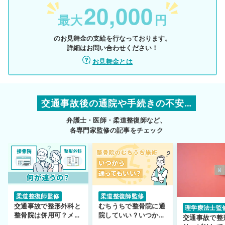
20,000
最大
円
のお見舞金の支給を行なっております。
詳細はお問い合わせください！
お見舞金とは
交通事故後の通院や手続きの不安…
弁護士・医師・柔道整復師など、
各専門家監修の記事をチェック
柔道整復師監修
柔道整復師監修
交通事故で整形外科と
むちうちで整骨院に通
理学療法士監
整骨院は併用可？メリ
院していい？いつから
交通事故で整
ットや注意点を解説
通えるかや施術も解