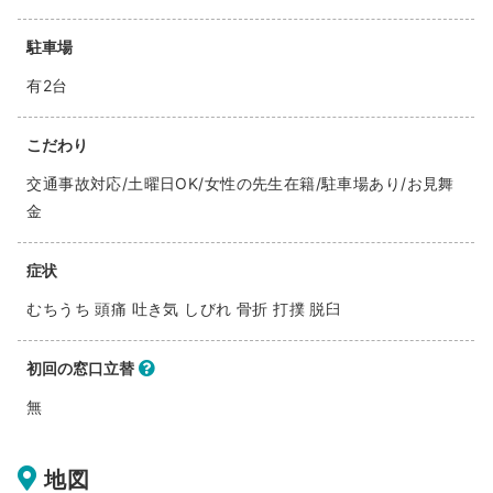
駐車場
有2台
こだわり
交通事故対応/土曜日OK/女性の先生在籍/駐車場あり/お見舞
金
症状
むちうち 頭痛 吐き気 しびれ 骨折 打撲 脱臼
初回の窓口立替
無
地図