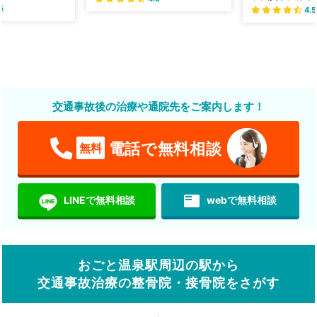
5
4.5
交通事故後の治療や通院先をご案内します！
電話で無料相談
無料
featured_play_list
LINEで無料相談
webで無料相談
おごと温泉駅周辺の駅から
交通事故治療の整骨院・接骨院をさがす