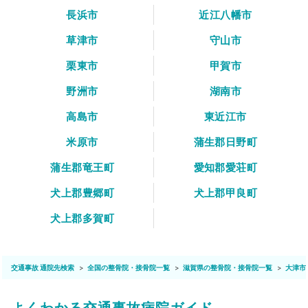
長浜市
近江八幡市
草津市
守山市
栗東市
甲賀市
野洲市
湖南市
高島市
東近江市
米原市
蒲生郡日野町
蒲生郡竜王町
愛知郡愛荘町
犬上郡豊郷町
犬上郡甲良町
犬上郡多賀町
交通事故 通院先検索
全国の整骨院・接骨院一覧
滋賀県の整骨院・接骨院一覧
大津市