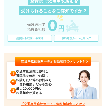
整骨院で交通事故施術を
受けられることを
ご存知ですか？
0
保険適用で
円
治療負担額
病院から転院・併院可
無料電話カウンセリング
「交通事故病院サーチ」相談窓口のメリット3つ
交通事故通院に便利な
通院先を無料でお探し
転院したい等のお悩みも
「無料相談」だから安心
最大20,000円の
お見舞金が貰える
「交通事故病院サーチ」無料相談窓口とは？