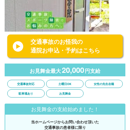
交通事故のお怪我の
通院お申込・予約はこちら
20,000
お見舞金最大
円支給
交通事故対応
土曜日OK
女性の先生在籍
駐車場あり
お見舞金
お見舞金の支給始めました！
当ホームページからお問い合わせ頂いた
交通事故の患者様に限り