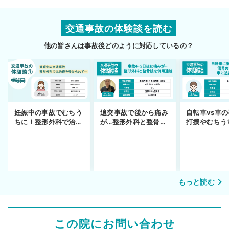
交通事故の体験談を読む
他の皆さんは事故後どのように対応しているの？
妊娠中の事故でむちう
追突事故で後から痛み
自転車vs車
ちに！整形外科で治療
が…整形外科と整骨院
打撲やむちう
できず
の併用通院〜示談まで
を進めるまで
もっと読む
この院にお問い合わせ