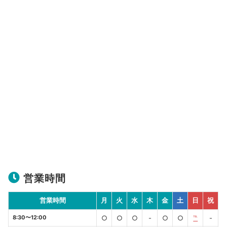
営業時間
営業時間
月
火
水
木
金
土
日
祝
8:30〜12:00
○
○
○
-
○
○
℡
-