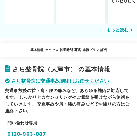
リハビリして
説！
い…転院する
もっと読む
基本情報
アクセス
営業時間
写真
施術プラン
評判
さち整骨院（大津市） の基本情報
さち整骨院に交通事故施術はお任せください
交通事故後の首・肩・腰の痛みなど、あらゆる施術に対応して
ます。 しっかりとカウンセリングやご相談を受けながら施術を
していきます。 交通事故や肩・腰の痛みなどでお困りの方はご
連絡下さい。
問い合わせ専用
0120-963-887