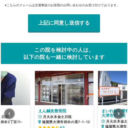
※こちらのフォームは交通事故のお怪我のお問い合わせのみ受け付けております。
この院を検討中の人は、
以下の院も一緒に検討しています
えん鍼灸整骨院
まいれ鍼灸整
大津市堅田院
土日祝
月火水木金土日祝
月火水木金土
仰木2丁目11-
滋賀県大津市仰木の里7-1-12
滋賀県大津市本
4.5