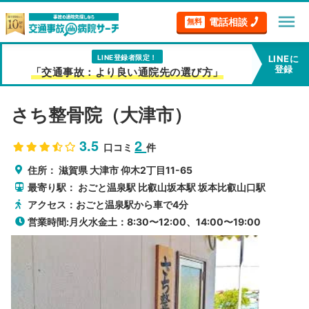
menu
電話相談
無料
LINE登録者限定！
LINEに
登録
「交通事故：より良い通院先の選び方」
さち整骨院（大津市）
3.5
2
口コミ
件
住所：
滋賀県
大津市
仰木2丁目11-65
最寄り駅：
おごと温泉駅
比叡山坂本駅
坂本比叡山口駅
アクセス：おごと温泉駅から車で4分
営業時間:月火水金土：8:30〜12:00、14:00〜19:00