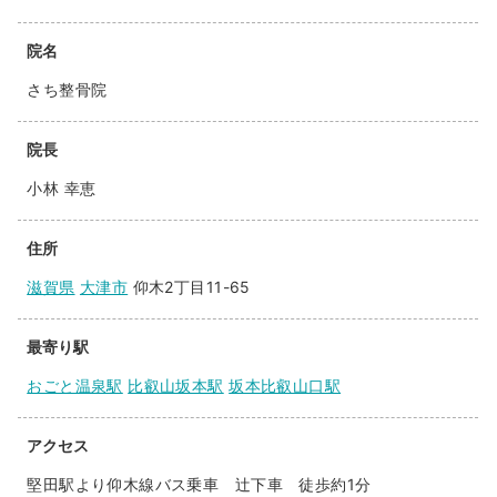
院名
さち整骨院
院長
小林 幸恵
住所
滋賀県
大津市
仰木2丁目11-65
最寄り駅
おごと温泉駅
比叡山坂本駅
坂本比叡山口駅
アクセス
堅田駅より仰木線バス乗車 辻下車 徒歩約1分