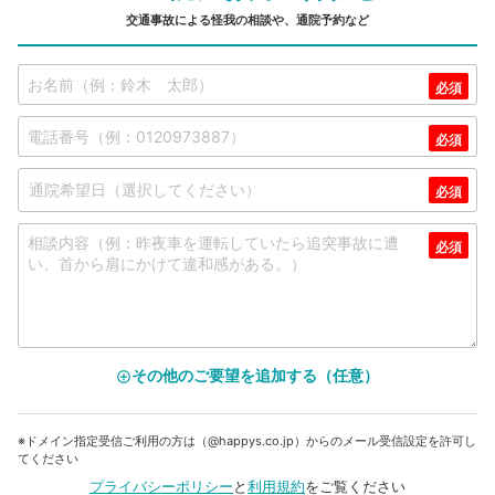
交通事故による怪我の相談や、通院予約など
その他のご要望を追加する（任意）
add_circle_outline
※ドメイン指定受信ご利用の方は（@happys.co.jp）からのメール受信設定を許可し
てください
プライバシーポリシー
と
利用規約
をご覧ください