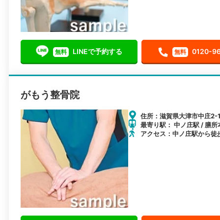
LINEで予約する
0120-9
無料
無料
がもう整骨院
住所：滋賀県大津市中庄2-1
最寄り駅： 中ノ庄駅 / 膳所
アクセス：中ノ庄駅から徒