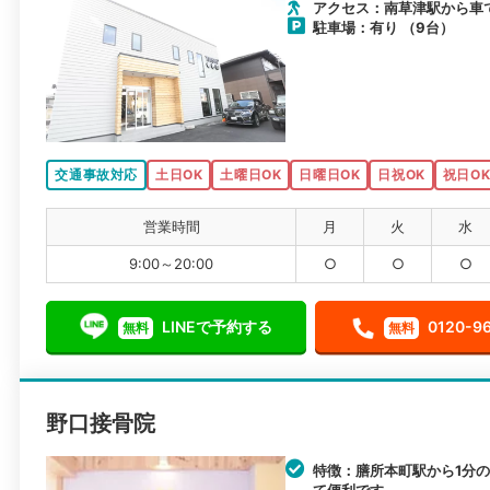
アクセス：南草津駅から車
駐車場：有り （9台）
交通事故対応
土日OK
土曜日OK
日曜日OK
日祝OK
祝日O
営業時間
月
火
水
9:00～20:00
○
○
○
LINEで予約する
0120-9
無料
無料
野口接骨院
特徴：膳所本町駅から1分
て便利です。