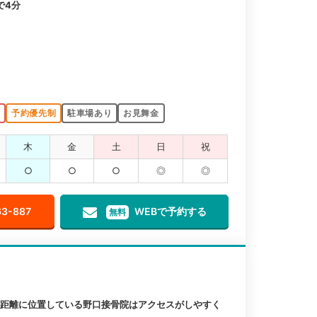
で4分
K
予約優先制
駐車場あり
お見舞金
木
金
土
日
祝
○
○
○
◎
◎
63-887
WEBで予約する
無料
の距離に位置している野口接骨院はアクセスがしやすく