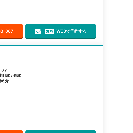
63-887
WEBで予約する
無料
-77
本町駅 / 錦駅
歩6分