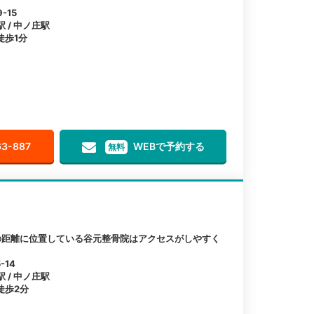
-15
駅 / 中ノ庄駅
徒歩1分
63-887
WEBで予約する
無料
の距離に位置している谷元整骨院はアクセスがしやすく
-14
駅 / 中ノ庄駅
徒歩2分