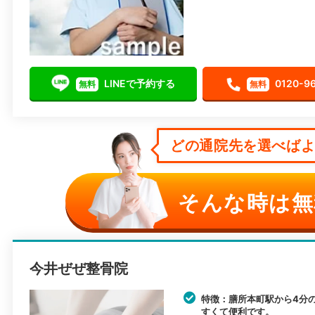
LINEで予約する
0120-9
無料
無料
どの通院先を選べばよい
そんな時は無
今井ぜぜ整骨院
特徴：膳所本町駅から4分
すくて便利です。