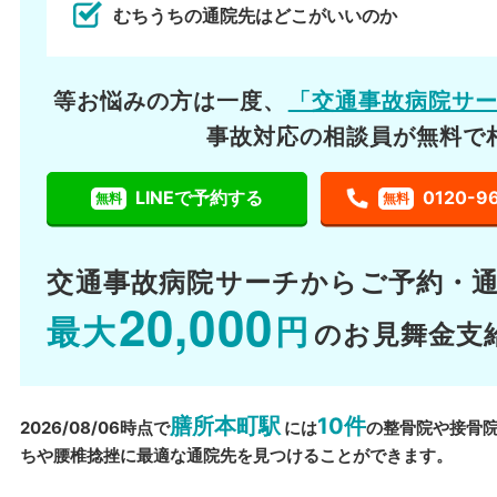
むちうちの通院先はどこがいいのか
等お悩みの方は一度、
「交通事故病院サ
事故対応の相談員が無料で
LINEで予約する
0120-9
無料
無料
交通事故病院サーチから
ご予約・
20,000
最大
円
のお見舞金支
膳所本町駅
10件
2026/08/06時点で
には
の整骨院や接骨
ちや腰椎捻挫に最適な通院先を見つけることができます。