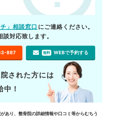
ーチ」相談窓口
にご連絡ください。
相談対応致します。
63-887
WEBで予約する
無料
通院された方には
給中！
院があり、整骨院の詳細情報や口コミ等からむちう