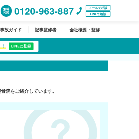
0120-963-887
メールで相談
無料
相談
LINEで相談
事故ガイド
記事監修者
会社概要・監修
中！
LINEに登録
接骨院をご紹介しています。