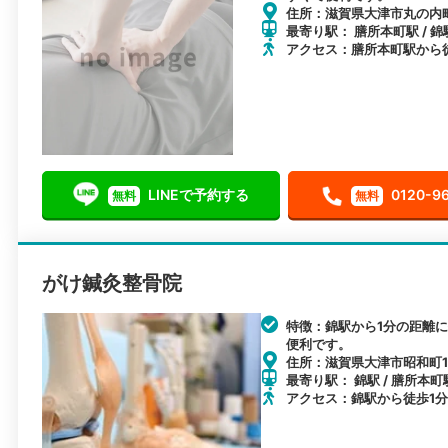
住所：滋賀県大津市丸の内町
最寄り駅： 膳所本町駅 / 錦
アクセス：膳所本町駅から
LINEで予約する
0120-9
無料
無料
がけ鍼灸整骨院
特徴：錦駅から1分の距離
便利です。
住所：滋賀県大津市昭和町1
最寄り駅： 錦駅 / 膳所本町駅
アクセス：錦駅から徒歩1分