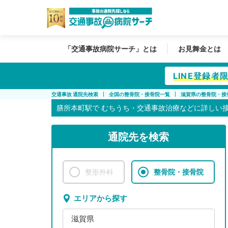
「交通事故病院サーチ」とは
お見舞金とは
LINE登録
交通事故 通院先検索
全国の整骨院・接骨院一覧
滋賀県の整骨院・接
膳所本町駅で
むちうち・交通事故治療などに詳しい
通院先を検索
整形外科
整骨院・接骨院
エリアから探す
滋賀県