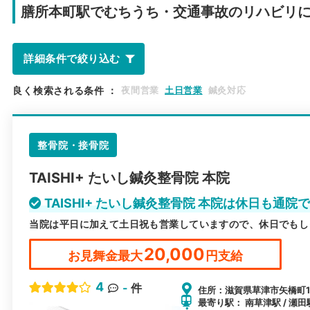
膳所本町駅で
むちうち・交通事故のリハビリ
詳細条件で絞り込む
良く検索される条件
：
夜間営業
土日営業
鍼灸対応
整骨院・接骨院
TAISHI+ たいし鍼灸整骨院 本院
TAISHI+ たいし鍼灸整骨院 本院は休日も通院
当院は平日に加えて土日祝も営業していますので、休日でもし
20,000
お見舞金最大
円支給
4
-
件
住所：滋賀県草津市矢橋町17
最寄り駅： 南草津駅 / 瀬田