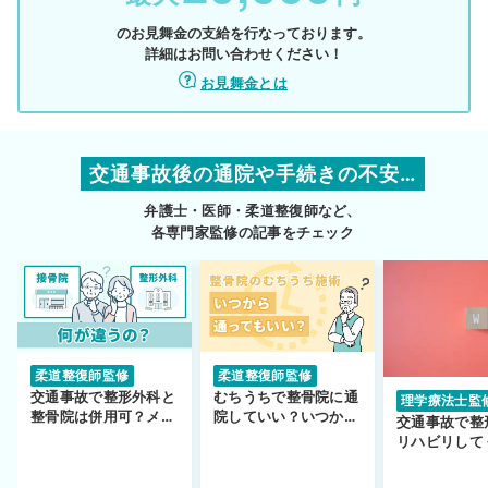
のお見舞金の支給を行なっております。
詳細はお問い合わせください！
お見舞金とは
交通事故後の通院や手続きの不安…
弁護士・医師・柔道整復師など、
各専門家監修の記事をチェック
柔道整復師監修
柔道整復師監修
交通事故で整形外科と
むちうちで整骨院に通
理学療法士監
整骨院は併用可？メリ
院していい？いつから
交通事故で整
ットや注意点を解説
通えるかや施術も解
リハビリして
説！
い…転院する