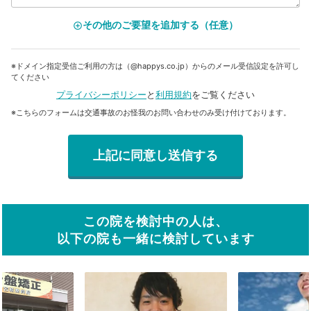
その他のご要望を追加する（任意）
add_circle_outline
※ドメイン指定受信ご利用の方は（@happys.co.jp）からのメール受信設定を許可し
てください
プライバシーポリシー
と
利用規約
をご覧ください
※こちらのフォームは交通事故のお怪我のお問い合わせのみ受け付けております。
この院を検討中の人は、
以下の院も一緒に検討しています