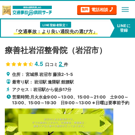
menu
電話相談
無料
LINE登録者限定！
LINEに
登録
「交通事故：より良い通院先の選び方」
療善社岩沼整骨院（岩沼市）
4.5
2
口コミ
件
住所：
宮城県
岩沼市
藤浪2-1-5
最寄り駅：
岩沼駅
逢隈駅
館腰駅
アクセス：岩沼駅から徒歩17分
営業時間:月火水金9:00～13:00、15:00～21:00 土9:00～
13:00、15:00～19:30 日9:00～13:00 ※日曜は要事前予約