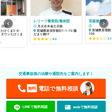
レリーフ整骨院/整体院
笹森接骨院
土日祝
月火水木金土日祝
宮城県亘理郡
たけくま3-6-
宮城県岩沼市朝日1-1-70 陽
109
ズタウンたけくま
だまり館1F
2.5
4.0
5
交通事故後の治療や通院先をご案内します！
電話で無料相談
無料
featured_play_list
LINEで無料相談
webで無料相談