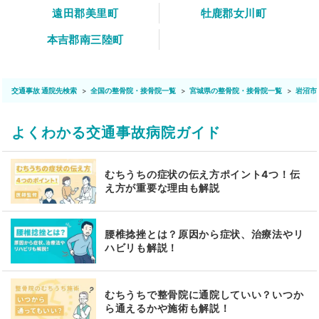
遠田郡美里町
牡鹿郡女川町
本吉郡南三陸町
交通事故 通院先検索
全国の整骨院・接骨院一覧
宮城県の整骨院・接骨院一覧
岩沼市
よくわかる交通事故病院ガイド
むちうちの症状の伝え方ポイント4つ！伝
え方が重要な理由も解説
腰椎捻挫とは？原因から症状、治療法やリ
ハビリも解説！
むちうちで整骨院に通院していい？いつか
ら通えるかや施術も解説！