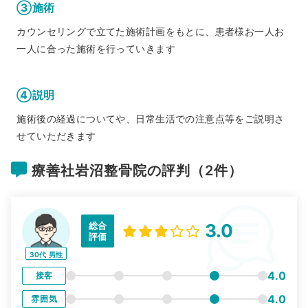
③施術
カウンセリングで立てた施術計画をもとに、患者様お一人お
一人に合った施術を行っていきます
④説明
施術後の経過についてや、日常生活での注意点等をご説明さ
せていただきます
療善社岩沼整骨院の評判（2件）
総合
3.0
評価
30代
男性
4.0
接客
4.0
雰囲気