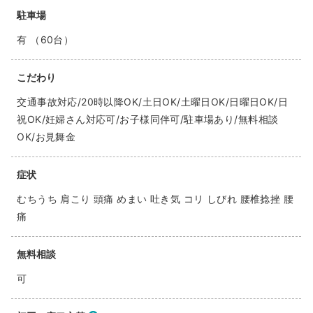
駐車場
有 （60台）
こだわり
交通事故対応/20時以降OK/土日OK/土曜日OK/日曜日OK/日
祝OK/妊婦さん対応可/お子様同伴可/駐車場あり/無料相談
OK/お見舞金
症状
むちうち 肩こり 頭痛 めまい 吐き気 コリ しびれ 腰椎捻挫 腰
痛
無料相談
可