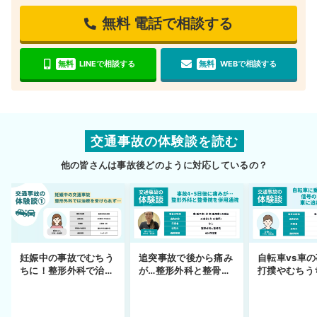
無料
電話で相談する
無料
LINEで相談する
無料
WEBで相談する
交通事故の体験談を読む
他の皆さんは事故後どのように対応しているの？
妊娠中の事故でむちう
追突事故で後から痛み
自転車vs車
ちに！整形外科で治療
が…整形外科と整骨院
打撲やむちう
できず
の併用通院〜示談まで
を進めるまで