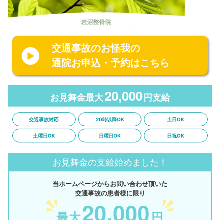
交通事故のお怪我の
通院お申込・予約はこちら
20,000
お見舞金最大
円支給
交通事故対応
20時以降OK
土日OK
土曜日OK
日曜日OK
日祝OK
お見舞金の支給始めました！
当ホームページからお問い合わせ頂いた
交通事故の患者様に限り
20,000
最大
円