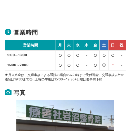
営業時間
営業時間
月
火
水
木
金
土
日
祝
9:00～13:00
○
○
○
-
○
○
○
-
◎
15:00～21:00
○
○
○
-
○
℡
-
★月火水金は、交通事故による通院の場合のみ21時まで受付可能。交通事故以外の
通院は19:30まで◎…土曜の午後は15:00～19:30※日曜は要事前予約
写真