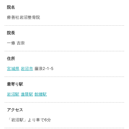
院名
療善社岩沼整骨院
院長
一條 吉崇
住所
宮城県
岩沼市
藤浪2-1-5
最寄り駅
岩沼駅
逢隈駅
館腰駅
アクセス
「岩沼駅」より車で6分