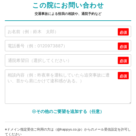
この院にお問い合わせ
交通事故による怪我の相談や、通院予約など
その他のご要望を追加する（任意）
add_circle_outline
※ドメイン指定受信ご利用の方は（@happys.co.jp）からのメール受信設定を許可し
てください