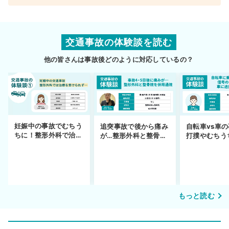
交通事故の体験談を読む
他の皆さんは事故後どのように対応しているの？
妊娠中の事故でむちう
追突事故で後から痛み
自転車vs車
ちに！整形外科で治療
が…整形外科と整骨院
打撲やむちう
できず
の併用通院〜示談まで
を進めるまで
もっと読む