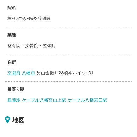
院名
檜-ひのき-鍼灸接骨院
業種
整骨院・接骨院・整体院
住所
京都府
八幡市
男山金振1-28橋本ハイツ101
最寄り駅
樟葉駅
ケーブル八幡宮山上駅
ケーブル八幡宮口駅
地図