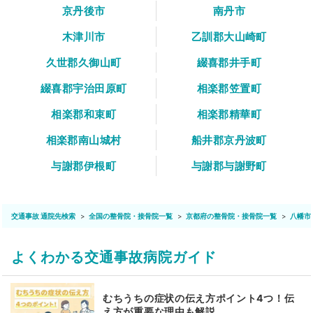
京丹後市
南丹市
木津川市
乙訓郡大山崎町
久世郡久御山町
綴喜郡井手町
綴喜郡宇治田原町
相楽郡笠置町
相楽郡和束町
相楽郡精華町
相楽郡南山城村
船井郡京丹波町
与謝郡伊根町
与謝郡与謝野町
交通事故 通院先検索
全国の整骨院・接骨院一覧
京都府の整骨院・接骨院一覧
八幡市
よくわかる交通事故病院ガイド
むちうちの症状の伝え方ポイント4つ！伝
え方が重要な理由も解説