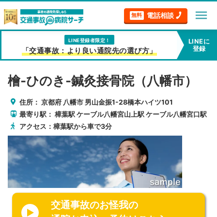
menu
電話相談
無料
LINE登録者限定！
LINEに
登録
「交通事故：より良い通院先の選び方」
檜-ひのき-鍼灸接骨院（八幡市）
住所：
京都府
八幡市
男山金振1-28橋本ハイツ101
最寄り駅：
樟葉駅
ケーブル八幡宮山上駅
ケーブル八幡宮口駅
アクセス：樟葉駅から車で3分
交通事故のお怪我の