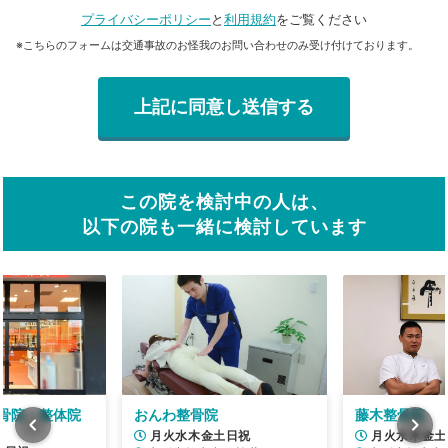
プライバシーポリシー
と
利用規約
をご覧ください
※こちらのフォームは交通事故のお怪我のお問い合わせのみ受け付けております。
この院を検討中の人は、
以下の院も一緒に検討しています
骨院・整体院
おんわ整骨院
藤木整骨院
月火水木金土日祝
月火水木金土