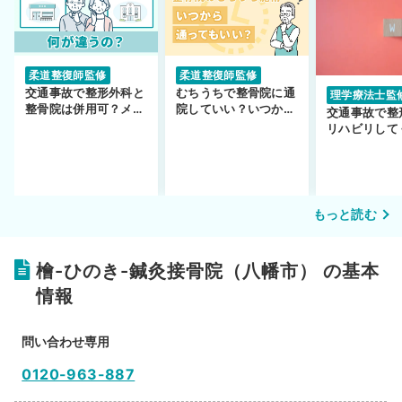
柔道整復師監修
柔道整復師監修
交通事故で整形外科と
むちうちで整骨院に通
理学療法士監
整骨院は併用可？メリ
院していい？いつから
交通事故で整
ットや注意点を解説
通えるかや施術も解
リハビリして
説！
い…転院する
もっと読む
檜-ひのき-鍼灸接骨院（八幡市） の基本
情報
問い合わせ専用
0120-963-887