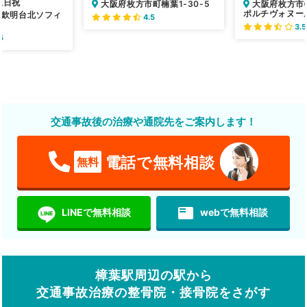
土日祝
大阪府枚方市町楠葉1-30-5
大阪府枚方市
ポルチヴォヌール
市欽明台北ソフィ
4.5
3.5
5
交通事故後の治療や通院先をご案内します！
電話で無料相談
無料
featured_play_list
LINEで無料相談
webで無料相談
樟葉駅周辺の駅から
交通事故治療の整骨院・接骨院をさがす