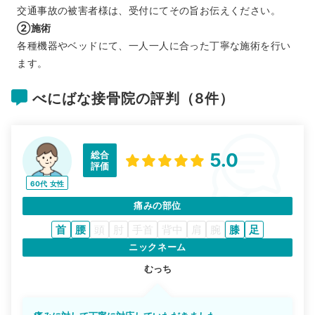
交通事故の被害者様は、受付にてその旨お伝えください。
②施術
各種機器やベッドにて、一人一人に合った丁寧な施術を行い
ます。
べにばな接骨院の評判（8件）
総合
5.0
評価
60代
女性
痛みの部位
首
腰
頭
肘
手首
背中
肩
腕
膝
足
ニックネーム
むっち