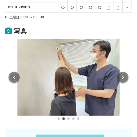
15:00～19:00
○
○
○
○
○
℡
℡
-
◉…土曜は8：30～13：00
写真