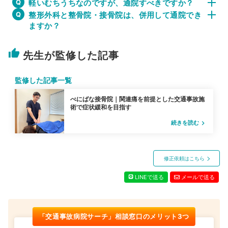
軽いむちうちなのですが、通院すべきですか？
整形外科と整骨院・接骨院は、併用して通院でき
ますか？
thumb_up
先生が監修した記事
監修した記事一覧
べにばな接骨院｜関連痛を前提とした交通事故施
術で症状緩和を目指す
続きを読む
navigate_next
修正依頼はこちら
LINEで送る
メールで送る
「交通事故病院サーチ」相談窓口のメリット3つ