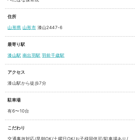
住所
山形県
山形市
漆山2447-6
最寄り駅
漆山駅
南出羽駅
羽前千歳駅
アクセス
漆山駅から徒歩7分
駐車場
有6〜10台
こだわり
交通事故対応/早朝OK/土曜日OK/お子様同伴可/駐車場あり/