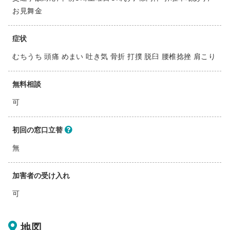
お見舞金
症状
むちうち 頭痛 めまい 吐き気 骨折 打撲 脱臼 腰椎捻挫 肩こり
無料相談
可
初回の窓口立替
無
加害者の受け入れ
可
地図