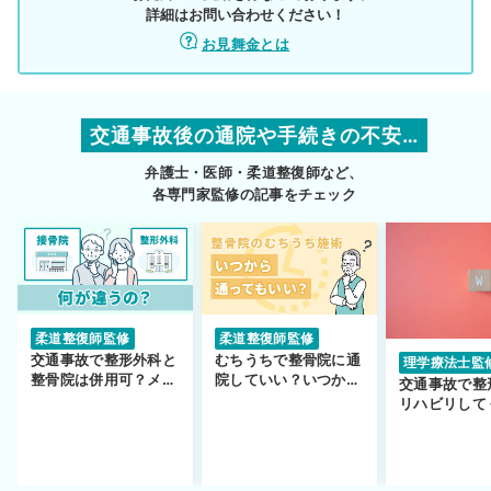
詳細はお問い合わせください！
お見舞金とは
交通事故後の通院や手続きの不安…
弁護士・医師・柔道整復師など、
各専門家監修の記事をチェック
柔道整復師監修
柔道整復師監修
交通事故で整形外科と
むちうちで整骨院に通
理学療法士監
整骨院は併用可？メリ
院していい？いつから
交通事故で整
ットや注意点を解説
通えるかや施術も解
リハビリして
説！
い…転院する