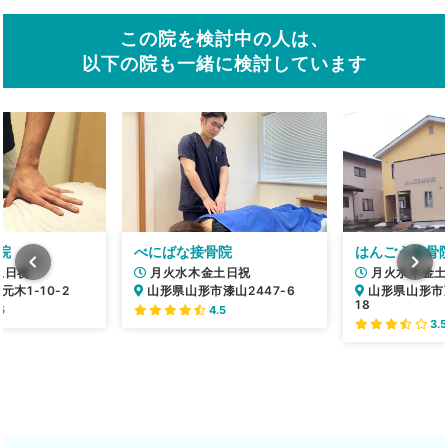
この院を検討中の人は、
以下の院も一緒に検討しています
院
べにばな接骨院
はんごう接骨
土日祝
月火水木金土日祝
月火水木金土
木1-10-2
山形県山形市漆山2447-6
山形県山形市蔵
18
5
4.5
3.5