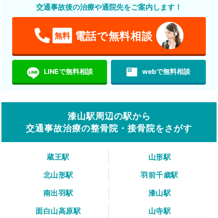
交通事故後の治療や通院先をご案内します！
電話で無料相談
無料
featured_play_list
LINEで無料相談
webで無料相談
漆山駅周辺の駅から
交通事故治療の整骨院・接骨院をさがす
蔵王駅
山形駅
北山形駅
羽前千歳駅
南出羽駅
漆山駅
面白山高原駅
山寺駅