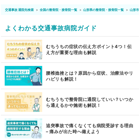
交通事故 通院先検索
全国の整骨院・接骨院一覧
山形県の整骨院・接骨院一覧
山形市
よくわかる交通事故病院ガイド
むちうちの症状の伝え方ポイント4つ！伝
え方が重要な理由も解説
腰椎捻挫とは？原因から症状、治療法やリ
ハビリも解説！
むちうちで整骨院に通院していい？いつか
ら通えるかや施術も解説！
追突事故で痛くなくても病院受診する理由
– 痛みが出た時へ備えよう