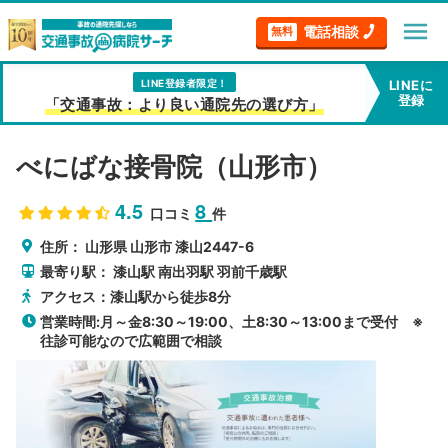
menu
電話相談
無料
LINE登録者限定！
LINEに
登録
「交通事故：より良い通院先の選び方」
べにばな接骨院（山形市）
4.5
8
口コミ
件
住所：
山形県
山形市
漆山2447-6
最寄り駅：
漆山駅
南出羽駅
羽前千歳駅
アクセス：漆山駅から徒歩8分
営業時間:月～金8:30～19:00、土8:30～13:00まで受付 ※
往診可能なので広範囲で相談