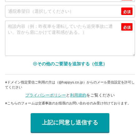
その他のご要望を追加する（任意）
add_circle_outline
※ドメイン指定受信ご利用の方は（@happys.co.jp）からのメール受信設定を許可し
てください
プライバシーポリシー
と
利用規約
をご覧ください
※こちらのフォームは交通事故のお怪我のお問い合わせのみ受け付けております。