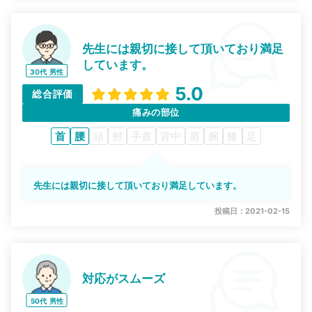
先生には親切に接して頂いており満足
しています。
30代
男性
5.0
総合評価
痛みの部位
首
腰
頭
肘
手首
背中
肩
腕
膝
足
先生には親切に接して頂いており満足しています。
投稿日：2021-02-15
対応がスムーズ
50代
男性