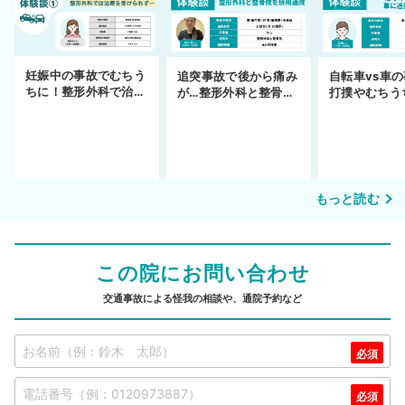
妊娠中の事故でむちう
追突事故で後から痛み
自転車vs車
ちに！整形外科で治療
が…整形外科と整骨院
打撲やむちう
できず
の併用通院〜示談まで
を進めるまで
もっと読む
この院にお問い合わせ
交通事故による怪我の相談や、通院予約など