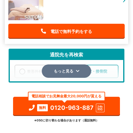
電話で無料予約をする
通院先を再検索
整形外科
整骨院・接骨院
もっと見る
エリア
山形県
飽海郡遊佐町
電話相談でお見舞金最大20,000円が貰える
検索する
0120-963-887
24h
無料
対応
詳細条件で絞り込む
※050に切り替わる場合があります（通話無料）
その他の検索方法