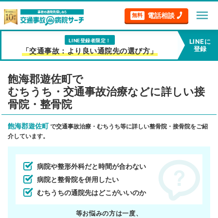
menu
電話相談
無料
LINE登録者限定！
LINEに
登録
「交通事故：より良い通院先の選び方」
飽海郡遊佐町で
むちうち・交通事故治療などに詳しい接
骨院・整骨院
飽海郡遊佐町
で交通事故治療・むちうち等に詳しい整骨院・接骨院をご紹
介しています。
病院や整形外科だと時間が合わない
病院と整骨院を併用したい
むちうちの通院先はどこがいいのか
等お悩みの方は一度、