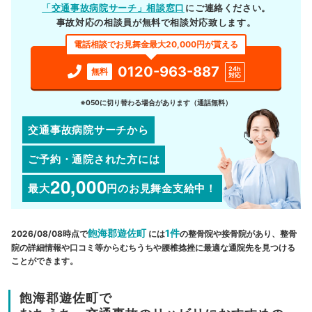
「交通事故病院サーチ」相談窓口
にご連絡ください。
事故対応の相談員が無料で相談対応致します。
電話相談でお見舞金最大20,000円が貰える
0120-963-887
24h
無料
対応
※050に切り替わる場合があります（通話無料）
交通事故病院サーチから
ご予約・通院された方には
20,000
最大
円
のお見舞金支給中！
飽海郡遊佐町
1件
2026/08/08時点で
には
の整骨院や接骨院があり、整骨
院の詳細情報や口コミ等からむちうちや腰椎捻挫に最適な通院先を見つける
ことができます。
飽海郡遊佐町で