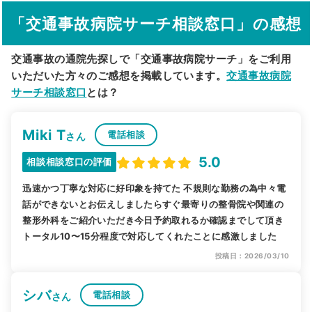
「交通事故病院サーチ相談窓口」の感想
駅から探す
院名から探す
交通事故の通院先探しで「交通事故病院サーチ」をご利用
いただいた方々のご感想を掲載しています。
交通事故病院
サーチ相談窓口
とは？
Miki T
電話相談
さん
5.0
相談相談窓口の評価
迅速かつ丁寧な対応に好印象を持てた 不規則な勤務の為中々電
話ができないとお伝えしましたらすぐ最寄りの整骨院や関連の
整形外科をご紹介いただき今日予約取れるか確認までして頂き
トータル10〜15分程度で対応してくれたことに感激しました
投稿日：2026/03/10
シバ
電話相談
さん