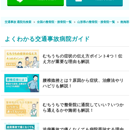
交通事故 通院先検索
全国の整骨院・接骨院一覧
山形県の整骨院・接骨院一覧
飽海郡
よくわかる交通事故病院ガイド
むちうちの症状の伝え方ポイント4つ！伝
え方が重要な理由も解説
腰椎捻挫とは？原因から症状、治療法やリ
ハビリも解説！
むちうちで整骨院に通院していい？いつか
ら通えるかや施術も解説！
追突事故で痛くなくても病院受診する理由