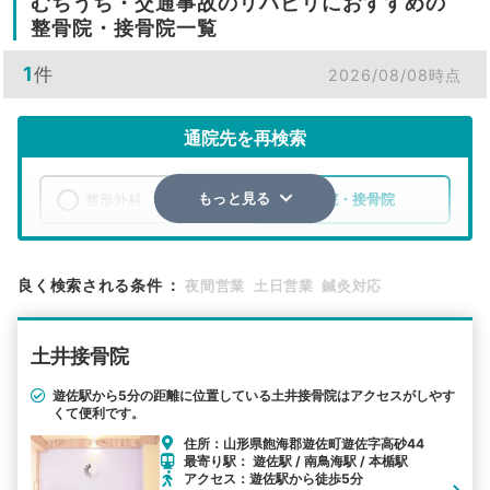
むちうち・交通事故のリハビリにおすすめの
整骨院・接骨院一覧
1
件
2026/08/08時点
通院先を再検索
整形外科
整骨院・接骨院
もっと見る
エリア
山形県
飽海郡遊佐町
良く検索される条件
：
夜間営業
土日営業
鍼灸対応
検索する
土井接骨院
詳細条件で絞り込む
遊佐駅から5分の距離に位置している土井接骨院はアクセスがしやす
くて便利です。
その他の検索方法
住所：山形県飽海郡遊佐町遊佐字高砂44
駅から探す
院名から探す
最寄り駅： 遊佐駅 / 南鳥海駅 / 本楯駅
アクセス：遊佐駅から徒歩5分