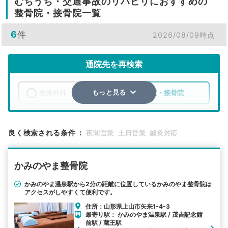
むちうち・交通事故のリハビリにおすすめの
整骨院・接骨院一覧
6
件
2026/08/09時点
通院先を再検索
整形外科
整骨院・接骨院
もっと見る
エリア
山形県
上山市
良く検索される条件
：
夜間営業
土日営業
鍼灸対応
検索する
かみのやま整骨院
詳細条件で絞り込む
かみのやま温泉駅から2分の距離に位置しているかみのやま整骨院は
アクセスがしやすくて便利です。
その他の検索方法
住所：山形県上山市矢来1-4-3
駅から探す
院名から探す
最寄り駅： かみのやま温泉駅 / 茂吉記念館
前駅 / 蔵王駅