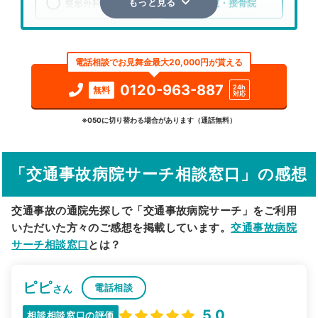
整形外科
整骨院・接骨院
もっと見る
エリア
山形県
上山市
電話相談でお見舞金最大20,000円が貰える
検索する
0120-963-887
24h
無料
対応
詳細条件で絞り込む
※050に切り替わる場合があります（通話無料）
その他の検索方法
「交通事故病院サーチ相談窓口」の感想
駅から探す
院名から探す
交通事故の通院先探しで「交通事故病院サーチ」をご利用
いただいた方々のご感想を掲載しています。
交通事故病院
サーチ相談窓口
とは？
ピピ
電話相談
さん
5.0
相談相談窓口の評価