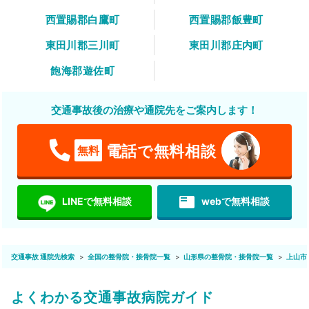
西置賜郡白鷹町
西置賜郡飯豊町
東田川郡三川町
東田川郡庄内町
飽海郡遊佐町
交通事故後の治療や通院先をご案内します！
電話で無料相談
無料
featured_play_list
LINEで無料相談
webで無料相談
交通事故 通院先検索
全国の整骨院・接骨院一覧
山形県の整骨院・接骨院一覧
上山市
よくわかる交通事故病院ガイド