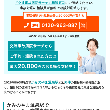
「交通事故病院サーチ」相談窓口
にご連絡ください。
事故対応の相談員が無料で相談対応致します。
電話相談でお見舞金最大20,000円が貰える
0120-963-887
24h
無料
対応
※050に切り替わる場合があります（通話無料）
交通事故病院サーチから
ご予約・通院された方には
20,000
最大
円
のお見舞金支給中！
かみのやま温泉駅
6件
2026/08/09時点で
には
の整骨院や接骨院があ
り、整骨院の詳細情報や口コミ等からむちうちや腰椎捻挫に最適な通院先を
見つけることができます。
かみのやま温泉駅で