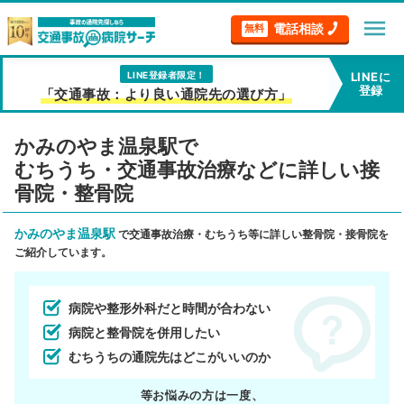
menu
電話相談
無料
LINE登録者限定！
LINEに
登録
「交通事故：より良い通院先の選び方」
かみのやま温泉駅で
むちうち・交通事故治療などに詳しい接
骨院・整骨院
かみのやま温泉駅
で交通事故治療・むちうち等に詳しい整骨院・接骨院を
ご紹介しています。
病院や整形外科だと時間が合わない
病院と整骨院を併用したい
むちうちの通院先はどこがいいのか
等お悩みの方は一度、